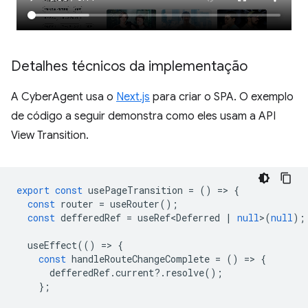
Detalhes técnicos da implementação
A CyberAgent usa o
Next.js
para criar o SPA. O exemplo
de código a seguir demonstra como eles usam a API
View Transition.
export
const
usePageTransition
=
()
=
>
{
const
router
=
useRouter
();
const
defferedRef
=
useRef<Deferred
|
null
>
(
null
);
useEffect
(()
=
>
{
const
handleRouteChangeComplete
=
()
=
>
{
defferedRef
.
current
?
.
resolve
();
};