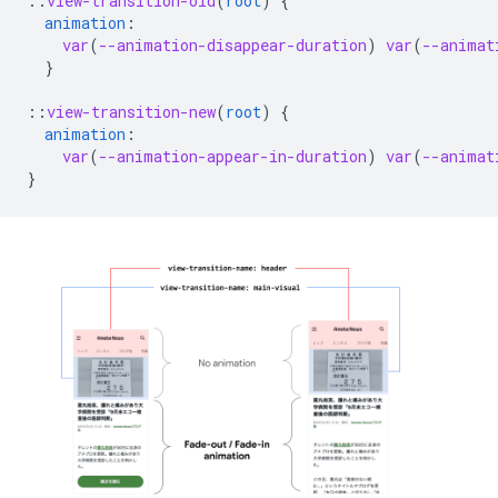
::
view-transition-old
(
root
)
{
animation
:
var
(
--animation-disappear-duration
)
var
(
--animat
}
::
view-transition-new
(
root
)
{
animation
:
var
(
--animation-appear-in-duration
)
var
(
--animat
}