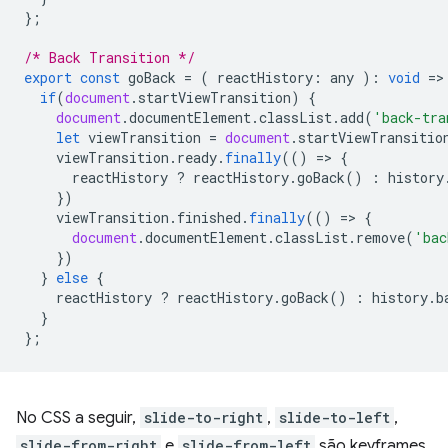
};
/* Back Transition */
export
const
goBack
=
(
reactHistory
:
any
)
:
void
=
>
if
(
document
.
startViewTransition
)
{
document
.
documentElement
.
classList
.
add
(
'back-tra
let
viewTransition
=
document
.
startViewTransitio
viewTransition
.
ready
.
finally
(()
=
>
{
reactHistory
?
reactHistory
.
goBack
()
:
history
})
viewTransition
.
finished
.
finally
(()
=
>
{
document
.
documentElement
.
classList
.
remove
(
'bac
})
}
else
{
reactHistory
?
reactHistory
.
goBack
()
:
history
.
b
}
};
No CSS a seguir,
slide-to-right
,
slide-to-left
,
slide-from-right
e
slide-from-left
são keyframes