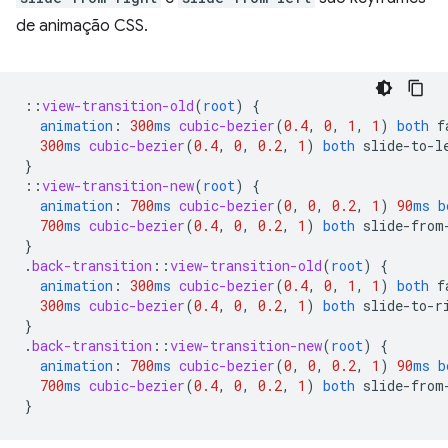
de animação CSS.
::
view-transition-old
(
root
)
{
animation
:
300
ms
cubic-bezier
(
0.4
,
0
,
1
,
1
)
both
f
300
ms
cubic-bezier
(
0.4
,
0
,
0.2
,
1
)
both
slide-to-l
}
::
view-transition-new
(
root
)
{
animation
:
700
ms
cubic-bezier
(
0
,
0
,
0.2
,
1
)
90
ms
b
700
ms
cubic-bezier
(
0.4
,
0
,
0.2
,
1
)
both
slide-from
}
.
back-transition
::
view-transition-old
(
root
)
{
animation
:
300
ms
cubic-bezier
(
0.4
,
0
,
1
,
1
)
both
f
300
ms
cubic-bezier
(
0.4
,
0
,
0.2
,
1
)
both
slide-to-r
}
.
back-transition
::
view-transition-new
(
root
)
{
animation
:
700
ms
cubic-bezier
(
0
,
0
,
0.2
,
1
)
90
ms
b
700
ms
cubic-bezier
(
0.4
,
0
,
0.2
,
1
)
both
slide-from
}