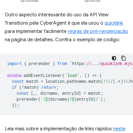
Outro aspecto interessante do uso da API View
Transitions pela CyberAgent é que ela usou o
quicklink
para implementar facilmente
regras de pré-renderização
na página de detalhes. Confira o exemplo de código:
import
{
prerender
}
from
‘
https
:
//.../quicklink.mjs
window
.
addEventListener
(
'load'
,
()
=
>
{
const
match
=
location
.
pathname
.
match
(
/\\/
(.
+
)
\\
/
h
if
(
!
match
)
return
;
const
[
_
,
dirname
,
entryId
]
=
match
;
prerender
(
`/
${
dirname
}
/
${
entryId
}
/`
);
});
Leia mais sobre a implementação de links rápidos
neste