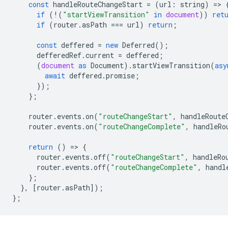
const
handleRouteChangeStart
=
(
url
:
string
)
=
>
if
(
!
(
"startViewTransition"
in
document
))
ret
if
(
router
.
asPath
===
url
)
return
;
const
deffered
=
new
Deferred
();
defferedRef
.
current
=
deffered
;
(
document
as
Document
).
startViewTransition
(
asy
await
deffered
.
promise
;
});
};
router
.
events
.
on
(
"routeChangeStart"
,
handleRoute
router
.
events
.
on
(
"routeChangeComplete"
,
handleRo
return
()
=
>
{
router
.
events
.
off
(
"routeChangeStart"
,
handleRo
router
.
events
.
off
(
"routeChangeComplete"
,
handl
};
},
[
router
.
asPath
]);
};