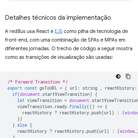
Detalhes técnicos da implementação
A redBus usa React e
EJS
como pilha de tecnologia de
front-end, com uma combinação de SPAs e MPAs em
diferentes jornadas. O trecho de código a seguir mostra
como as transições de visualização são usadas:
/* Forward Transition */
export
const
goToURL
=
(
url
:
string
,
reactHistory
:
if
(
document
.
startViewTransition
)
{
let
viewTransition
=
document
.
startViewTransitio
viewTransition
.
ready
.
finally
(()
=
>
{
reactHistory
?
reactHistory
.
push
(
url
)
:
(
windo
})
}
else
{
reactHistory
?
reactHistory
.
push
(
url
)
:
(
window
.
}