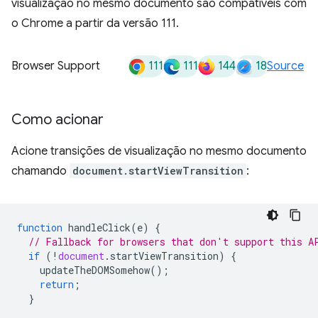
visualização no mesmo documento são compatíveis com
o Chrome a partir da versão 111.
111
111
144
18
Browser Support
Source
Como acionar
Acione transições de visualização no mesmo documento
chamando
document.startViewTransition
:
function
handleClick
(
e
)
{
// Fallback for browsers that don't support this A
if
(
!
document
.
startViewTransition
)
{
updateTheDOMSomehow
();
return
;
}