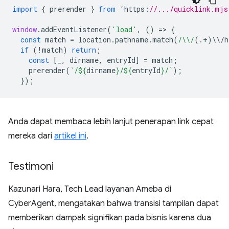
import
{
prerender
}
from
‘
https
:
//.../quicklink.mjs
window
.
addEventListener
(
'load'
,
()
=
>
{
const
match
=
location
.
pathname
.
match
(
/\\/
(.
+
)
\\
/
h
if
(
!
match
)
return
;
const
[
_
,
dirname
,
entryId
]
=
match
;
prerender
(
`/
${
dirname
}
/
${
entryId
}
/`
);
});
Anda dapat membaca lebih lanjut penerapan link cepat
mereka dari
artikel ini
.
Testimoni
Kazunari Hara, Tech Lead layanan Ameba di
CyberAgent, mengatakan bahwa transisi tampilan dapat
memberikan dampak signifikan pada bisnis karena dua