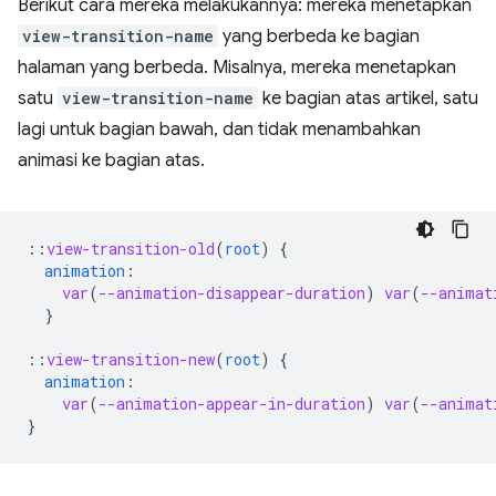
Berikut cara mereka melakukannya: mereka menetapkan
view-transition-name
yang berbeda ke bagian
halaman yang berbeda. Misalnya, mereka menetapkan
satu
view-transition-name
ke bagian atas artikel, satu
lagi untuk bagian bawah, dan tidak menambahkan
animasi ke bagian atas.
::
view-transition-old
(
root
)
{
animation
:
var
(
--animation-disappear-duration
)
var
(
--animat
}
::
view-transition-new
(
root
)
{
animation
:
var
(
--animation-appear-in-duration
)
var
(
--animat
}