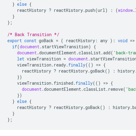
}
else
{
reactHistory
?
reactHistory
.
push
(
url
)
:
(
window
.
}
};
/* Back Transition */
export
const
goBack
=
(
reactHistory
:
any
)
:
void
=
>
if
(
document
.
startViewTransition
)
{
document
.
documentElement
.
classList
.
add
(
'back-tra
let
viewTransition
=
document
.
startViewTransitio
viewTransition
.
ready
.
finally
(()
=
>
{
reactHistory
?
reactHistory
.
goBack
()
:
history
})
viewTransition
.
finished
.
finally
(()
=
>
{
document
.
documentElement
.
classList
.
remove
(
'bac
})
}
else
{
reactHistory
?
reactHistory
.
goBack
()
:
history
.
b
}
};