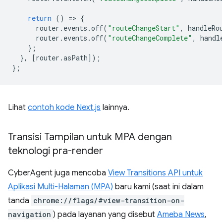
return
()
=
>
{
router
.
events
.
off
(
"routeChangeStart"
,
handleRo
router
.
events
.
off
(
"routeChangeComplete"
,
handl
};
},
[
router
.
asPath
]);
};
Lihat
contoh kode Next.js
lainnya.
Transisi Tampilan untuk MPA dengan
teknologi pra-render
CyberAgent juga mencoba
View Transitions API untuk
Aplikasi Multi-Halaman (MPA)
baru kami (saat ini dalam
tanda
chrome://flags/#view-transition-on-
navigation
) pada layanan yang disebut
Ameba News
,