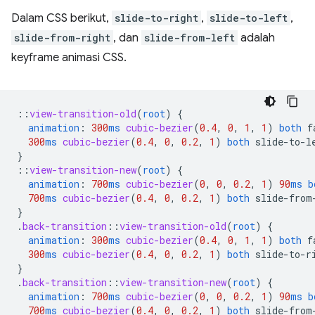
Dalam CSS berikut,
slide-to-right
,
slide-to-left
,
slide-from-right
, dan
slide-from-left
adalah
keyframe animasi CSS.
::
view-transition-old
(
root
)
{
animation
:
300
ms
cubic-bezier
(
0.4
,
0
,
1
,
1
)
both
f
300
ms
cubic-bezier
(
0.4
,
0
,
0.2
,
1
)
both
slide-to-l
}
::
view-transition-new
(
root
)
{
animation
:
700
ms
cubic-bezier
(
0
,
0
,
0.2
,
1
)
90
ms
b
700
ms
cubic-bezier
(
0.4
,
0
,
0.2
,
1
)
both
slide-from
}
.
back-transition
::
view-transition-old
(
root
)
{
animation
:
300
ms
cubic-bezier
(
0.4
,
0
,
1
,
1
)
both
f
300
ms
cubic-bezier
(
0.4
,
0
,
0.2
,
1
)
both
slide-to-r
}
.
back-transition
::
view-transition-new
(
root
)
{
animation
:
700
ms
cubic-bezier
(
0
,
0
,
0.2
,
1
)
90
ms
b
700
ms
cubic-bezier
(
0.4
,
0
,
0.2
,
1
)
both
slide-from