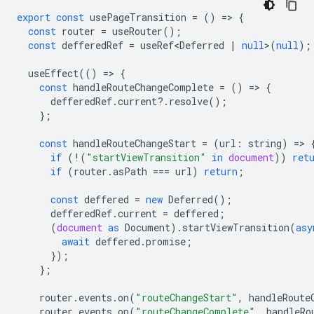
export
const
usePageTransition
=
()
=
>
{
const
router
=
useRouter
();
const
defferedRef
=
useRef<Deferred
|
null
>
(
null
);
useEffect
(()
=
>
{
const
handleRouteChangeComplete
=
()
=
>
{
defferedRef
.
current
?
.
resolve
();
};
const
handleRouteChangeStart
=
(
url
:
string
)
=
>
if
(
!
(
"startViewTransition"
in
document
))
ret
if
(
router
.
asPath
===
url
)
return
;
const
deffered
=
new
Deferred
();
defferedRef
.
current
=
deffered
;
(
document
as
Document
).
startViewTransition
(
asy
await
deffered
.
promise
;
});
};
router
.
events
.
on
(
"routeChangeStart"
,
handleRoute
router
.
events
.
on
(
"routeChangeComplete"
,
handleRo