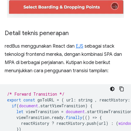
Detail teknis penerapan
redBus menggunakan React dan
EJS
sebagai stack
teknologi frontend mereka, dengan kombinasi SPA dan
MPA di berbagai perjalanan. Kutipan kode berikut
menunjukkan cara penggunaan transisi tampilan:
/* Forward Transition */
export
const
goToURL
=
(
url
:
string
,
reactHistory
:
if
(
document
.
startViewTransition
)
{
let
viewTransition
=
document
.
startViewTransitio
viewTransition
.
ready
.
finally
(()
=
>
{
reactHistory
?
reactHistory
.
push
(
url
)
:
(
windo
})