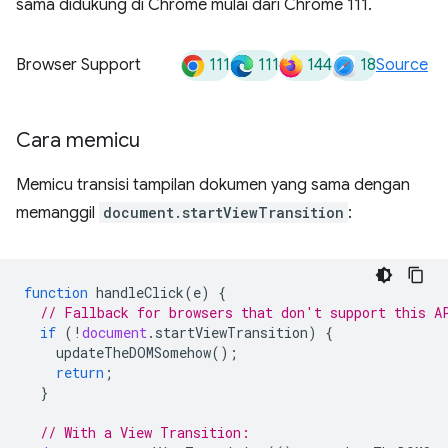
sama didukung di Chrome mulai dari Chrome 111.
111
111
144
18
Browser Support
Source
Cara memicu
Memicu transisi tampilan dokumen yang sama dengan
memanggil
document.startViewTransition
:
function
handleClick
(
e
)
{
// Fallback for browsers that don't support this A
if
(
!
document
.
startViewTransition
)
{
updateTheDOMSomehow
();
return
;
}
// With a View Transition: