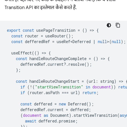
Transition API का इस्तेमाल कैसे करते हैं.
export
const
usePageTransition
=
()
=
>
{
const
router
=
useRouter
();
const
defferedRef
=
useRef<Deferred
|
null
>
(
null
);
useEffect
(()
=
>
{
const
handleRouteChangeComplete
=
()
=
>
{
defferedRef
.
current
?
.
resolve
();
};
const
handleRouteChangeStart
=
(
url
:
string
)
=
>
if
(
!
(
"startViewTransition"
in
document
))
ret
if
(
router
.
asPath
===
url
)
return
;
const
deffered
=
new
Deferred
();
defferedRef
.
current
=
deffered
;
(
document
as
Document
).
startViewTransition
(
asy
await
deffered
.
promise
;
});