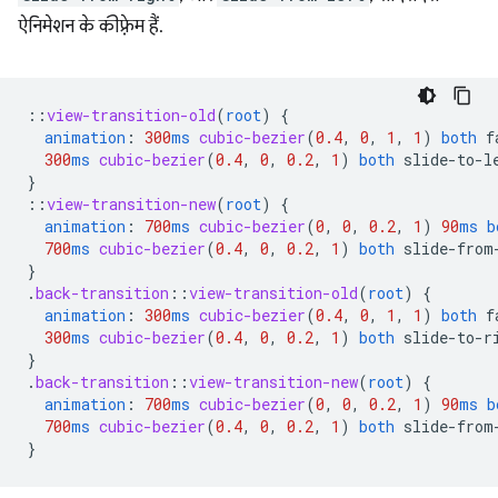
ऐनिमेशन के कीफ़्रेम हैं.
::
view-transition-old
(
root
)
{
animation
:
300
ms
cubic-bezier
(
0.4
,
0
,
1
,
1
)
both
f
300
ms
cubic-bezier
(
0.4
,
0
,
0.2
,
1
)
both
slide-to-l
}
::
view-transition-new
(
root
)
{
animation
:
700
ms
cubic-bezier
(
0
,
0
,
0.2
,
1
)
90
ms
b
700
ms
cubic-bezier
(
0.4
,
0
,
0.2
,
1
)
both
slide-from
}
.
back-transition
::
view-transition-old
(
root
)
{
animation
:
300
ms
cubic-bezier
(
0.4
,
0
,
1
,
1
)
both
f
300
ms
cubic-bezier
(
0.4
,
0
,
0.2
,
1
)
both
slide-to-r
}
.
back-transition
::
view-transition-new
(
root
)
{
animation
:
700
ms
cubic-bezier
(
0
,
0
,
0.2
,
1
)
90
ms
b
700
ms
cubic-bezier
(
0.4
,
0
,
0.2
,
1
)
both
slide-from
}