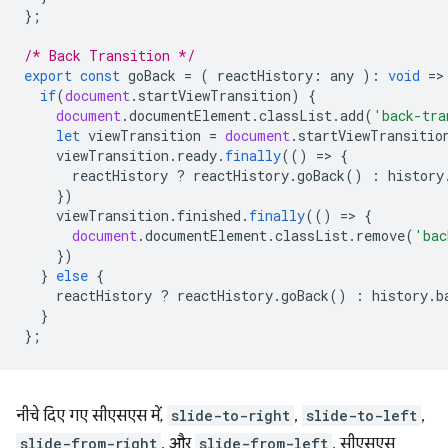
};
/* Back Transition */
export
const
goBack
=
(
reactHistory
:
any
)
:
void
=
>
if
(
document
.
startViewTransition
)
{
document
.
documentElement
.
classList
.
add
(
'back-tra
let
viewTransition
=
document
.
startViewTransitio
viewTransition
.
ready
.
finally
(()
=
>
{
reactHistory
?
reactHistory
.
goBack
()
:
history
})
viewTransition
.
finished
.
finally
(()
=
>
{
document
.
documentElement
.
classList
.
remove
(
'bac
})
}
else
{
reactHistory
?
reactHistory
.
goBack
()
:
history
.
b
}
};
नीचे दिए गए सीएसएस में,
slide-to-right
,
slide-to-left
,
slide-from-right
, और
slide-from-left
, सीएसएस