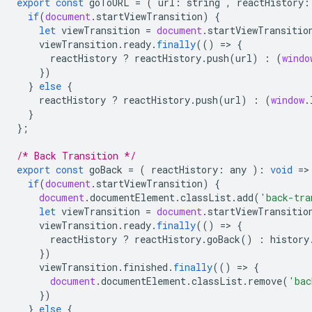
export
const
goToURL
=
(
url
:
string
,
reactHistory
:
if
(
document
.
startViewTransition
)
{
let
viewTransition
=
document
.
startViewTransitio
viewTransition
.
ready
.
finally
(()
=
>
{
reactHistory
?
reactHistory
.
push
(
url
)
:
(
windo
})
}
else
{
reactHistory
?
reactHistory
.
push
(
url
)
:
(
window
.
}
};
/* Back Transition */
export
const
goBack
=
(
reactHistory
:
any
)
:
void
=
>
if
(
document
.
startViewTransition
)
{
document
.
documentElement
.
classList
.
add
(
'back-tra
let
viewTransition
=
document
.
startViewTransitio
viewTransition
.
ready
.
finally
(()
=
>
{
reactHistory
?
reactHistory
.
goBack
()
:
history
})
viewTransition
.
finished
.
finally
(()
=
>
{
document
.
documentElement
.
classList
.
remove
(
'bac
})
}
else
{