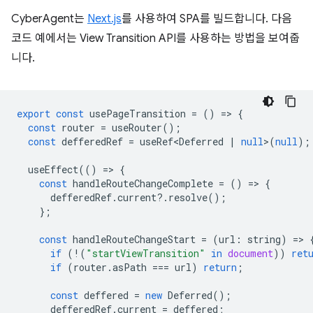
CyberAgent는
Next.js
를 사용하여 SPA를 빌드합니다. 다음
코드 예에서는 View Transition API를 사용하는 방법을 보여줍
니다.
export
const
usePageTransition
=
()
=
>
{
const
router
=
useRouter
();
const
defferedRef
=
useRef<Deferred
|
null
>
(
null
);
useEffect
(()
=
>
{
const
handleRouteChangeComplete
=
()
=
>
{
defferedRef
.
current
?
.
resolve
();
};
const
handleRouteChangeStart
=
(
url
:
string
)
=
>
if
(
!
(
"startViewTransition"
in
document
))
ret
if
(
router
.
asPath
===
url
)
return
;
const
deffered
=
new
Deferred
();
defferedRef
.
current
=
deffered
;