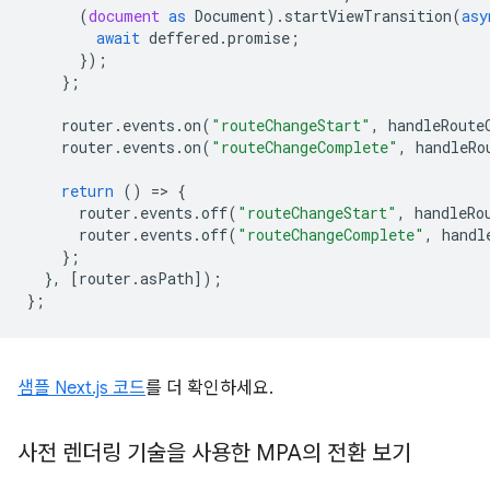
(
document
as
Document
).
startViewTransition
(
asy
await
deffered
.
promise
;
});
};
router
.
events
.
on
(
"routeChangeStart"
,
handleRoute
router
.
events
.
on
(
"routeChangeComplete"
,
handleRo
return
()
=
>
{
router
.
events
.
off
(
"routeChangeStart"
,
handleRo
router
.
events
.
off
(
"routeChangeComplete"
,
handl
};
},
[
router
.
asPath
]);
};
샘플 Next.js 코드
를 더 확인하세요.
사전 렌더링 기술을 사용한 MPA의 전환 보기