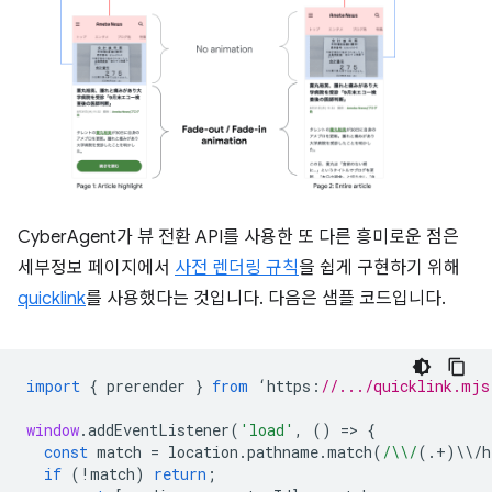
CyberAgent가 뷰 전환 API를 사용한 또 다른 흥미로운 점은
세부정보 페이지에서
사전 렌더링 규칙
을 쉽게 구현하기 위해
quicklink
를 사용했다는 것입니다. 다음은 샘플 코드입니다.
import
{
prerender
}
from
‘
https
:
//.../quicklink.mjs
window
.
addEventListener
(
'load'
,
()
=
>
{
const
match
=
location
.
pathname
.
match
(
/\\/
(.
+
)
\\
/
h
if
(
!
match
)
return
;