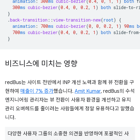
animation
:
300
ms
cubic-bezier
(
0.4
,
0
,
1
,
1
)
both
f
300
ms
cubic-bezier
(
0.4
,
0
,
0.2
,
1
)
both
slide-to-r
}
.
back-transition
::
view-transition-new
(
root
)
{
animation
:
700
ms
cubic-bezier
(
0
,
0
,
0.2
,
1
)
90
ms
b
700
ms
cubic-bezier
(
0.4
,
0
,
0.2
,
1
)
both
slide-from
}
비즈니스에 미치는 영향
redBus는 사이트 전반에서 INP 개선 노력과 함께 뷰 전환을 구
현하여
매출이 7% 증가
했습니다.
Amit Kumar
, redBus의 수석
엔지니어링 관리자는 뷰 전환이 사용자 환경을 개선하고 유지
관리 오버헤드를 줄이려는 사람들에게 정말 유용하다고 말했습
니다.
다양한 사용자 그룹의 소중한 의견을 반영하여 포괄적인 사