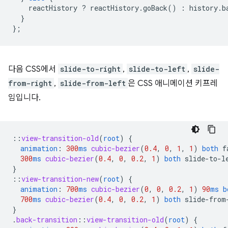
reactHistory
?
reactHistory
.
goBack
()
:
history
.
b
}
};
다음 CSS에서
slide-to-right
,
slide-to-left
,
slide-
from-right
,
slide-from-left
은 CSS 애니메이션 키프레
임입니다.
::
view-transition-old
(
root
)
{
animation
:
300
ms
cubic-bezier
(
0.4
,
0
,
1
,
1
)
both
f
300
ms
cubic-bezier
(
0.4
,
0
,
0.2
,
1
)
both
slide-to-l
}
::
view-transition-new
(
root
)
{
animation
:
700
ms
cubic-bezier
(
0
,
0
,
0.2
,
1
)
90
ms
b
700
ms
cubic-bezier
(
0.4
,
0
,
0.2
,
1
)
both
slide-from
}
.
back-transition
::
view-transition-old
(
root
)
{