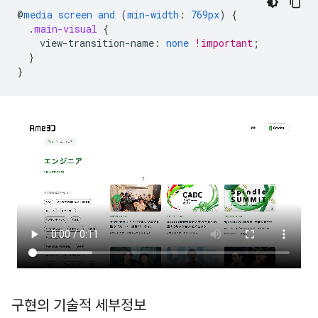
@
media
screen
and
(
min-width
:
769px
)
{
.
main-visual
{
view-transition-name
:
none
!important
;
}
}
구현의 기술적 세부정보