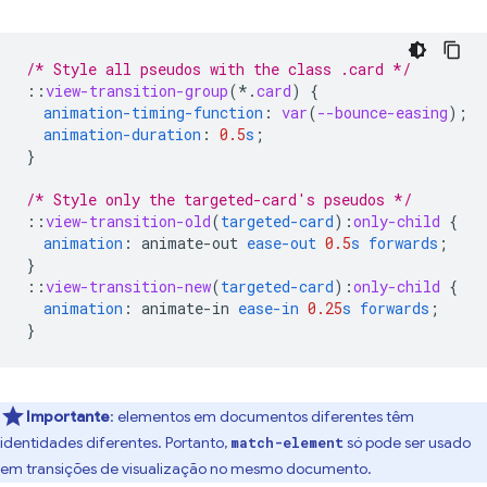
/* Style all pseudos with the class .card */
::
view-transition-group
(*
.
card
)
{
animation-timing-function
:
var
(
--bounce-easing
);
animation-duration
:
0.5
s
;
}
/* Style only the targeted-card's pseudos */
::
view-transition-old
(
targeted-card
)
:
only-child
{
animation
:
animate-out
ease-out
0.5
s
forwards
;
}
::
view-transition-new
(
targeted-card
)
:
only-child
{
animation
:
animate-in
ease-in
0.25
s
forwards
;
}
Importante
:
elementos em documentos diferentes têm
identidades diferentes. Portanto,
só pode ser usado
match-element
em transições de visualização no mesmo documento.