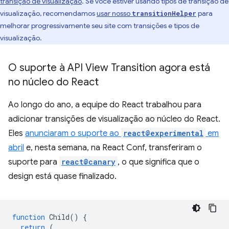
transição de visualização
. Se você estiver usando tipos de transição de
visualização, recomendamos
usar nosso
para
transitionHelper
melhorar progressivamente seu site com transições e tipos de
visualização.
O suporte à API View Transition agora está
no núcleo do React
Ao longo do ano, a equipe do React trabalhou para
adicionar transições de visualização ao núcleo do React.
Eles
anunciaram o suporte ao
react@experimental
em
abril
e, nesta semana, na React Conf, transferiram o
suporte para
react@canary
, o que significa que o
design está quase finalizado.
function
Child
()
{
return
(