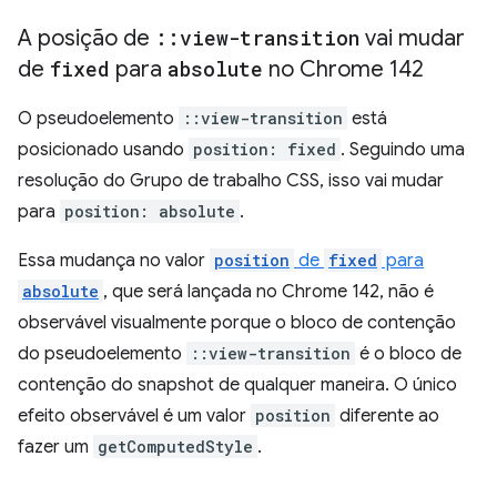
A posição de
::
view-transition
vai mudar
de
fixed
para
absolute
no Chrome 142
O pseudoelemento
::view-transition
está
posicionado usando
position: fixed
. Seguindo uma
resolução do Grupo de trabalho CSS, isso vai mudar
para
position: absolute
.
Essa mudança no valor
position
de
fixed
para
absolute
, que será lançada no Chrome 142, não é
observável visualmente porque o bloco de contenção
do pseudoelemento
::view-transition
é o bloco de
contenção do snapshot de qualquer maneira. O único
efeito observável é um valor
position
diferente ao
fazer um
getComputedStyle
.