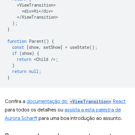
<
ViewTransition
<
div>Hi
<
/
div
<
/
ViewTransition
);
}
function
Parent
()
{
const
[
show
,
setShow
]
=
useState
();
if
(
show
)
{
return
<
Child
/
>
;
}
return
null
;
}
Confira a
documentação do
<ViewTransition>
React
para todos os detalhes ou
assista a esta palestra de
Aurora Scharff
para uma boa introdução ao assunto.