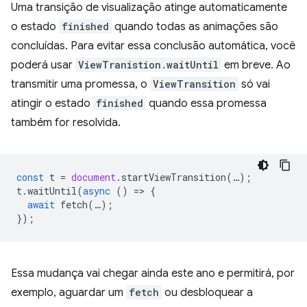
Uma transição de visualização atinge automaticamente
o estado
finished
quando todas as animações são
concluídas. Para evitar essa conclusão automática, você
poderá usar
ViewTranistion.waitUntil
em breve. Ao
transmitir uma promessa, o
ViewTransition
só vai
atingir o estado
finished
quando essa promessa
também for resolvida.
const
t
=
document
.
startViewTransition
(
…
);
t
.
waitUntil
(
async
()
=
>
{
await
fetch
(
…
);
});
Essa mudança vai chegar ainda este ano e permitirá, por
exemplo, aguardar um
fetch
ou desbloquear a