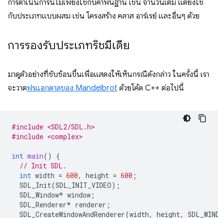
การดำเนินการนี้ไม่เพียงใช้กับค่าพื้นฐาน เช่น จํานวนเต็ม แต่ยังใช้
กับประเภทแบบผสม เช่น โครงสร้าง คลาส อาร์เรย์ และอื่นๆ ด้วย
การรองรับประเภทริชมีเดีย
มาดูตัวอย่างที่ซับซ้อนขึ้นเพื่อแสดงให้เห็นกรณีดังกล่าว ในครั้งนี้ เรา
จะวาด
ฟรแอกตาลของ Mandelbrot
ด้วยโค้ด C++ ต่อไปนี้
#include <SDL2/SDL.h>
#include <complex>
int
main
()
{
// Init SDL.
int
width
=
600
,
height
=
600
;
SDL_Init
(
SDL_INIT_VIDEO
);
SDL_Window
*
window
;
SDL_Renderer
*
renderer
;
SDL_CreateWindowAndRenderer
(
width
,
height
,
SDL_WIN