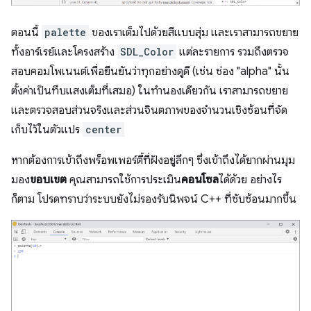
ตอนนี้
palette
ของเราเต็มไปด้วยสีแบบสุ่ม และเราสามารถขยาย
ทั้งอาร์เรย์และโครงสร้าง
SDL_Color
แต่ละรายการ รวมถึงตรวจ
สอบคอมโพเนนต์เพื่อยืนยันว่าทุกอย่างดูดี (เช่น ช่อง "alpha" นั้น
ตั้งค่าเป็นทึบแสงเต็มที่เสมอ) ในทํานองเดียวกัน เราสามารถขยาย
และตรวจสอบส่วนจริงและส่วนจินตภาพของจํานวนเชิงซ้อนที่จัด
เก็บไว้ในตัวแปร
center
หากต้องการเข้าถึงพร็อพเพอร์ตี้ที่ฝังอยู่ลึกๆ ซึ่งเข้าถึงได้ยากผ่านมุม
มอง
ขอบเขต
คุณสามารถใช้การประเมิน
คอนโซล
ได้ด้วย อย่างไร
ก็ตาม โปรดทราบว่าระบบยังไม่รองรับนิพจน์ C++ ที่ซับซ้อนมากขึ้น