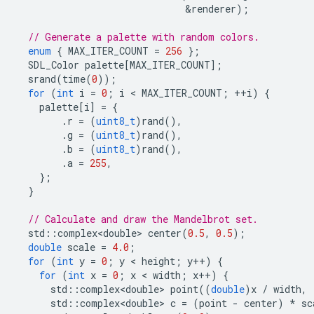
&
renderer
);
// Generate a palette with random colors.
enum
{
MAX_ITER_COUNT
=
256
};
SDL_Color
palette
[
MAX_ITER_COUNT
];
srand
(
time
(
0
));
for
(
int
i
=
0
;
i
 < 
MAX_ITER_COUNT
;
++
i
)
{
palette
[
i
]
=
{
.
r
=
(
uint8_t
)
rand
(),
.
g
=
(
uint8_t
)
rand
(),
.
b
=
(
uint8_t
)
rand
(),
.
a
=
255
,
};
}
// Calculate and draw the Mandelbrot set.
std
::
complex<double>
center
(
0.5
,
0.5
);
double
scale
=
4.0
;
for
(
int
y
=
0
;
y
 < 
height
;
y
++
)
{
for
(
int
x
=
0
;
x
 < 
width
;
x
++
)
{
std
::
complex<double>
point
((
double
)
x
/
width
,
std
::
complex<double>
c
=
(
point
-
center
)
*
sc