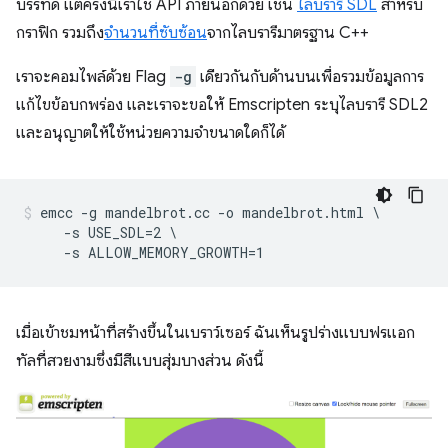
บรรทัด แต่ครั้งนี้เราใช้ API ภายนอกด้วย เช่น
ไลบรารี SDL
สำหรับ
กราฟิก รวมถึง
จํานวนที่ซับซ้อน
จากไลบรารีมาตรฐาน C++
เราจะคอมไพล์ด้วย Flag
-g
เดียวกันกับด้านบนเพื่อรวมข้อมูลการ
แก้ไขข้อบกพร่อง และเราจะขอให้ Emscripten ระบุไลบรารี SDL2
และอนุญาตให้ใช้หน่วยความจำขนาดใดก็ได้
emcc -g mandelbrot.cc -o mandelbrot.html \

     -s USE_SDL=2 \

เมื่อเข้าชมหน้าที่สร้างขึ้นในเบราว์เซอร์ ฉันเห็นรูปร่างแบบฟรแอก
ทัลที่สวยงามซึ่งมีสีแบบสุ่มบางส่วน ดังนี้