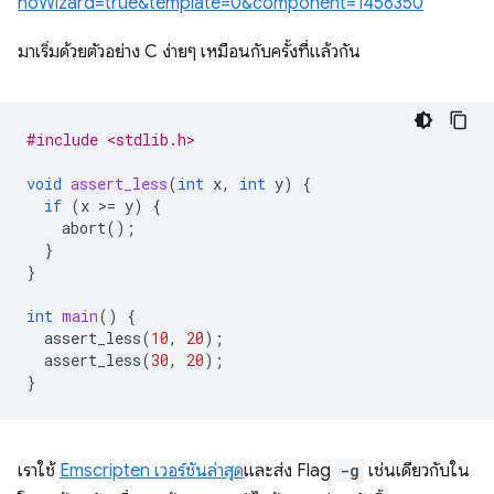
noWizard=true&template=0&component=1456350
มาเริ่มด้วยตัวอย่าง C ง่ายๆ เหมือนกับครั้งที่แล้วกัน
#include <stdlib.h>
void
assert_less
(
int
x
,
int
y
)
{
if
(
x
>
=
y
)
{
abort
();
}
}
int
main
()
{
assert_less
(
10
,
20
);
assert_less
(
30
,
20
);
}
เราใช้
Emscripten เวอร์ชันล่าสุด
และส่ง Flag
-g
เช่นเดียวกับใน