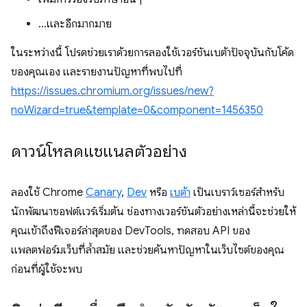
…และอีกมากมาย
ในระหว่างนี้ โปรดช่วยเราด้วยการลองใช้เวอร์ชันเบต้าปัจจุบันกับโค้ด
ของคุณเอง และรายงานปัญหาที่พบไปที่
https://issues.chromium.org/issues/new?
noWizard=true&template=0&component=1456350
ดาวน์โหลดแชแนลตัวอย่าง
ลองใช้ Chrome
Canary
,
Dev
หรือ
เบต้า
เป็นเบราว์เซอร์สำหรับ
นักพัฒนาซอฟต์แวร์เริ่มต้น ช่องทางเวอร์ชันตัวอย่างเหล่านี้จะช่วยให้
คุณเข้าถึงฟีเจอร์ล่าสุดของ DevTools, ทดสอบ API ของ
แพลตฟอร์มเว็บที่ล้ำสมัย และช่วยค้นหาปัญหาในเว็บไซต์ของคุณ
ก่อนที่ผู้ใช้จะพบ