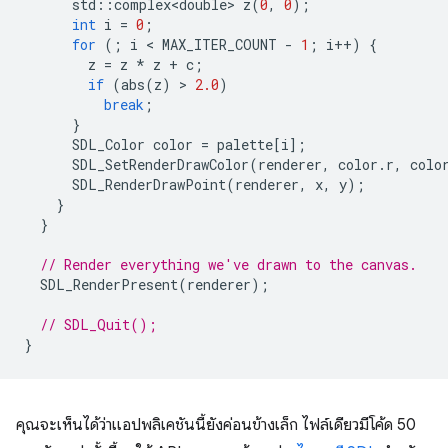
std
::
complex<double>
z
(
0
,
0
);
int
i
=
0
;
for
(;
i
 < 
MAX_ITER_COUNT
-
1
;
i
++
)
{
z
=
z
*
z
+
c
;
if
(
abs
(
z
)
 > 
2.0
)
break
;
}
SDL_Color
color
=
palette
[
i
];
SDL_SetRenderDrawColor
(
renderer
,
color
.
r
,
colo
SDL_RenderDrawPoint
(
renderer
,
x
,
y
);
}
}
// Render everything we've drawn to the canvas.
SDL_RenderPresent
(
renderer
);
// SDL_Quit();
}
คุณจะเห็นได้ว่าแอปพลิเคชันนี้ยังค่อนข้างเล็ก ไฟล์เดียวมีโค้ด 50