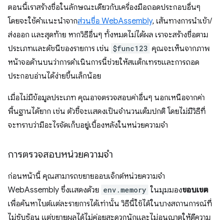
ตอนนี้เราสร้างชื่อในลักษณะเดียวกับเครื่องมือถอดประกอบอื่นๆ
โดยจะใช้คำแนะนำจาก
ส่วนชื่อ WebAssembly
, เส้นทางการนำเข้า/
ส่งออก และสุดท้าย หากวิธีอื่นๆ ทั้งหมดไม่ได้ผล เราจะสร้างชื่อตาม
ประเภทและดัชนีของรายการ เช่น
$func123
คุณจะเห็นจากภาพ
หน้าจอด้านบนว่าการดำเนินการนี้ช่วยให้สแต็กเทรซและการถอด
ประกอบอ่านได้ง่ายขึ้นเล็กน้อย
เมื่อไม่มีข้อมูลประเภท คุณอาจตรวจสอบค่าอื่นๆ นอกเหนือจากค่า
พื้นฐานได้ยาก เช่น ตัวชี้จะแสดงเป็นจำนวนเต็มปกติ โดยไม่มีวิธีที่
จะทราบว่ามีอะไรจัดเก็บอยู่เบื้องหลังในหน่วยความจำ
การตรวจสอบหน่วยความจำ
ก่อนหน้านี้ คุณสามารถขยายออบเจ็กต์หน่วยความจำ
WebAssembly ซึ่งแสดงด้วย
env.memory
ในมุมมอง
ขอบเขต
เพื่อค้นหาไบต์แต่ละรายการได้เท่านั้น วิธีนี้ใช้ได้ในบางสถานการณ์ที่
ไม่ซับซ้อน แต่ขยายผลได้ไม่ค่อยสะดวกนักและไม่อนุญาตให้ตีความ