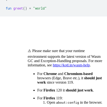
fun
greet
()
=
"world"