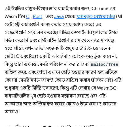
এই উন্নতির বাস্তব-বিশ্বের প্রভাব যাচাই করার জন্য, Chrome এর
Wasm টিম
C
,
Rust
, এবং
Java
থেকে
ফ্যানকুচ বেঞ্চমার্কের
(যা
ডেটা স্ট্রাকচারগুলি কাজ করার সময় বরাদ্দ করে) এর
সংস্করণগুলি সংকলন করেছে। বিভিন্ন কম্পাইলার ফ্ল্যাগের উপর
নির্ভর করে সি এবং রাস্ট বাইনারিগুলি
6.1 K
থেকে
9.6 K
পর্যন্ত
হতে পারে, যখন জাভা সংস্করণটি শুধুমাত্র
2.3 K-
তে অনেক
ছোট! C এবং Rust একটি আবর্জনা সংগ্রাহক অন্তর্ভুক্ত করে না,
কিন্তু তারা এখনও মেমরি পরিচালনা করার জন্য
malloc/free
বান্ডিল করে, এবং জাভা এখানে ছোট হওয়ার কারণ হল এটিকে
কোনো মেমরি ম্যানেজমেন্ট কোড বান্ডিল করার প্রয়োজন নেই। এটি
শুধুমাত্র একটি নির্দিষ্ট উদাহরণ, কিন্তু এটি দেখায় যে WasmGC
বাইনারিগুলির খুব ছোট হওয়ার সম্ভাবনা রয়েছে এবং এটি
আকারের জন্য অপ্টিমাইজ করার কোনও উল্লেখযোগ্য কাজের
আগেও।