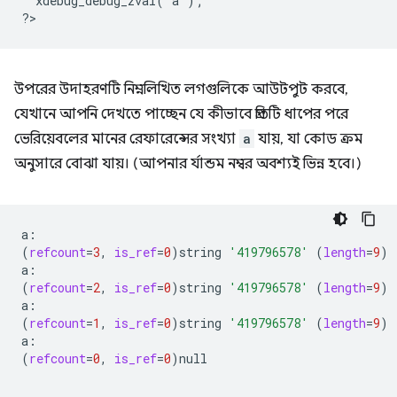
  xdebug_debug_zval('a');
?
উপরের উদাহরণটি নিম্নলিখিত লগগুলিকে আউটপুট করবে,
যেখানে আপনি দেখতে পাচ্ছেন যে কীভাবে প্রতিটি ধাপের পরে
ভেরিয়েবলের মানের রেফারেন্সের সংখ্যা
a
যায়, যা কোড ক্রম
অনুসারে বোঝা যায়। (আপনার র্যান্ডম নম্বর অবশ্যই ভিন্ন হবে।)
(
refcount
=
3
,
is_ref
=
0
)
string
'419796578'
(
length
=
9
)
(
refcount
=
2
,
is_ref
=
0
)
string
'419796578'
(
length
=
9
)
(
refcount
=
1
,
is_ref
=
0
)
string
'419796578'
(
length
=
9
)
(
refcount
=
0
,
is_ref
=
0
)
null
