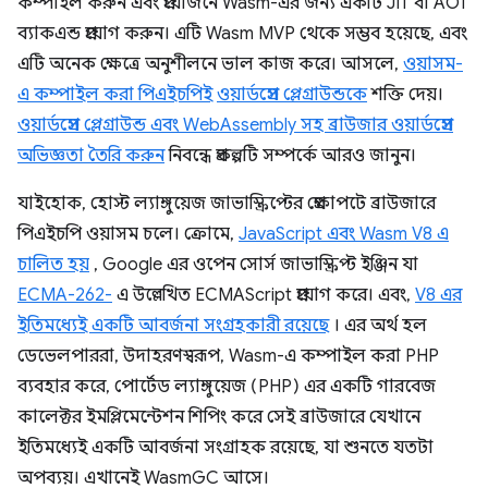
কম্পাইল করুন এবং প্রয়োজনে Wasm-এর জন্য একটি JIT বা AOT
ব্যাকএন্ড প্রয়োগ করুন। এটি Wasm MVP থেকে সম্ভব হয়েছে, এবং
এটি অনেক ক্ষেত্রে অনুশীলনে ভাল কাজ করে। আসলে,
ওয়াসম-
এ কম্পাইল করা পিএইচপিই
ওয়ার্ডপ্রেস প্লেগ্রাউন্ডকে
শক্তি দেয়।
ওয়ার্ডপ্রেস প্লেগ্রাউন্ড এবং WebAssembly সহ ব্রাউজার ওয়ার্ডপ্রেস
অভিজ্ঞতা তৈরি করুন
নিবন্ধে প্রকল্পটি সম্পর্কে আরও জানুন।
যাইহোক, হোস্ট ল্যাঙ্গুয়েজ জাভাস্ক্রিপ্টের প্রেক্ষাপটে ব্রাউজারে
পিএইচপি ওয়াসম চলে। ক্রোমে,
JavaScript এবং Wasm V8 এ
চালিত হয়
, Google এর ওপেন সোর্স জাভাস্ক্রিপ্ট ইঞ্জিন যা
ECMA-262-
এ উল্লেখিত ECMAScript প্রয়োগ করে। এবং,
V8 এর
ইতিমধ্যেই একটি আবর্জনা সংগ্রহকারী রয়েছে
। এর অর্থ হল
ডেভেলপাররা, উদাহরণস্বরূপ, Wasm-এ কম্পাইল করা PHP
ব্যবহার করে, পোর্টেড ল্যাঙ্গুয়েজ (PHP) এর একটি গারবেজ
কালেক্টর ইমপ্লিমেন্টেশন শিপিং করে সেই ব্রাউজারে যেখানে
ইতিমধ্যেই একটি আবর্জনা সংগ্রাহক রয়েছে, যা শুনতে যতটা
অপব্যয়। এখানেই WasmGC আসে।