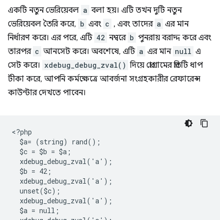
একটি নতুন ভেরিয়েবল
a
বলা হয়। এটি তখন দুটি নতুন
ভেরিয়েবল তৈরি করে,
b
এবং
c
, এবং তাদের
a
এর মান
নির্ধারণ করে। এর পরে, এটি
42
নম্বরে
b
পুনরায় বরাদ্দ করে এবং
তারপর
c
আনসেট করে। অবশেষে, এটি
a
এর মান
null
এ
সেট করে।
xdebug_debug_zval()
দিয়ে প্রোগ্রামের প্রতিটি ধাপ
টীকা করে, আপনি কর্মক্ষেত্রে আবর্জনা সংগ্রহকারীর রেফারেন্স
কাউন্টার দেখতে পাবেন।
<
?php
  $a= (string) rand();
  $c = $b = $a;
  xdebug_debug_zval('a');
  $b = 42;
  xdebug_debug_zval('a');
  unset($c);
  xdebug_debug_zval('a');
  $a = null;