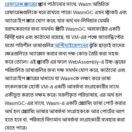
রেফারেন্স প্রকারের
প্রস্তাব পাঠানোর সাথে, Wasm অতিরিক্ত
রেফারেন্সগুলিকে ধরে রাখতে পারে। WasmGC এখন স্ট্রাকট এবং
অ্যারে হিপ প্রকার যোগ করে, যার অর্থ নন-লিনিয়ার মেমরি
বরাদ্দকরণের জন্য সমর্থন। প্রতিটি WasmGC অবজেক্টের একটি
নির্দিষ্ট ধরন এবং কাঠামো রয়েছে, যা VM-এর পক্ষে জাভাস্ক্রিপ্টের
মতো গতিশীল ভাষাগুলির
অপ্টিমাইজেশনের
ঝুঁকি ছাড়াই তাদের
ক্ষেত্রগুলিতে অ্যাক্সেস করার জন্য দক্ষ কোড তৈরি করা সহজ
করে তোলে। এই প্রস্তাবটি এর ফলে WebAssembly-এ উচ্চ-স্তরের
পরিচালিত ভাষাগুলির জন্য দক্ষ সমর্থন যোগ করে, কাঠামো এবং
অ্যারে হিপ প্রকারের মাধ্যমে যা Wasmকে লক্ষ্য করে ভাষা
সংকলককে হোস্ট VM-এ একটি আবর্জনা সংগ্রহকারীর সাথে
একীভূত করতে সক্ষম করে। সরলীকৃত পরিভাষায়, এর অর্থ হল
WasmGC-এর সাথে, Wasm-এ একটি প্রোগ্রামিং ভাষা পোর্ট করার
অর্থ হল প্রোগ্রামিং ভাষার আবর্জনা সংগ্রাহককে আর পোর্টের অংশ
হতে হবে না, পরিবর্তে বিদ্যমান আবর্জনা সংগ্রহকারী ব্যবহার করা
যেতে পারে।