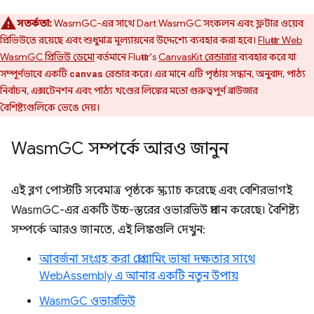
সতর্কতা:
WasmGC-এর সাথে Dart WasmGC সংকলন এবং ফ্লটার ওয়েব
প্রিভিউতে রয়েছে এবং শুধুমাত্র মূল্যায়নের উদ্দেশ্যে ব্যবহার করা হবে।
Flutter Web
WasmGC প্রিভিউ ডেমো
বর্তমানে Flutter's
CanvasKit রেন্ডারার
ব্যবহার করে যা
সম্পূর্ণভাবে একটি
রেন্ডার করে। এর মানে এটি পৃষ্ঠায় সন্ধান, অনুবাদ, পাঠ্য
canvas
নির্বাচন, এক্সটেনশন এবং পাঠ্য খণ্ডের লিঙ্কের মতো গুরুত্বপূর্ণ ব্রাউজার
বৈশিষ্ট্যগুলিকে ভেঙে দেয়।
Wasm
GC সম্পর্কে আরও জানুন
এই ব্লগ পোস্টটি সবেমাত্র পৃষ্ঠকে স্ক্র্যাচ করেছে এবং বেশিরভাগই
WasmGC-এর একটি উচ্চ-স্তরের ওভারভিউ প্রদান করেছে। বৈশিষ্ট্য
সম্পর্কে আরও জানতে, এই লিঙ্কগুলি দেখুন:
আবর্জনা সংগ্রহ করা প্রোগ্রামিং ভাষা দক্ষতার সাথে
WebAssembly এ আনার একটি নতুন উপায়
WasmGC ওভারভিউ