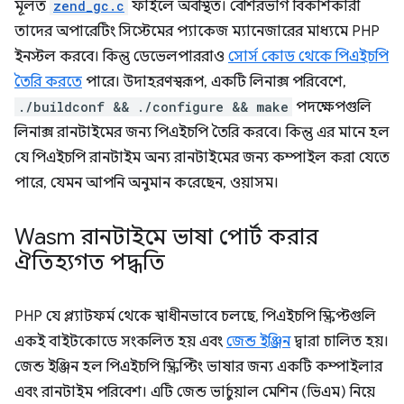
মূলত
zend_gc.c
ফাইলে অবস্থিত। বেশিরভাগ বিকাশকারী
তাদের অপারেটিং সিস্টেমের প্যাকেজ ম্যানেজারের মাধ্যমে PHP
ইনস্টল করবে। কিন্তু ডেভেলপাররাও
সোর্স কোড থেকে পিএইচপি
তৈরি করতে
পারে। উদাহরণস্বরূপ, একটি লিনাক্স পরিবেশে,
./buildconf && ./configure && make
পদক্ষেপগুলি
লিনাক্স রানটাইমের জন্য পিএইচপি তৈরি করবে। কিন্তু এর মানে হল
যে পিএইচপি রানটাইম অন্য রানটাইমের জন্য কম্পাইল করা যেতে
পারে, যেমন আপনি অনুমান করেছেন, ওয়াসম।
Wasm রানটাইমে ভাষা পোর্ট করার
ঐতিহ্যগত পদ্ধতি
PHP যে প্ল্যাটফর্ম থেকে স্বাধীনভাবে চলছে, পিএইচপি স্ক্রিপ্টগুলি
একই বাইটকোডে সংকলিত হয় এবং
জেন্ড ইঞ্জিন
দ্বারা চালিত হয়।
জেন্ড ইঞ্জিন হল পিএইচপি স্ক্রিপ্টিং ভাষার জন্য একটি কম্পাইলার
এবং রানটাইম পরিবেশ। এটি জেন্ড ভার্চুয়াল মেশিন (ভিএম) নিয়ে