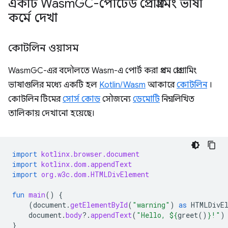
একটি Wasm
GC-পোর্টেড প্রোগ্রামিং ভাষা
কর্মে দেখা
কোটলিন ওয়াসম
WasmGC-এর বদৌলতে Wasm-এ পোর্ট করা প্রথম প্রোগ্রামিং
ভাষাগুলির মধ্যে একটি হল
Kotlin/Wasm
আকারে
কোটলিন
।
কোটলিন টিমের
সোর্স কোড
সৌজন্যে
ডেমোটি
নিম্নলিখিত
তালিকায় দেখানো হয়েছে।
import
kotlinx.browser.document
import
kotlinx.dom.appendText
import
org.w3c.dom.HTMLDivElement
fun
main
()
{
(
document
.
getElementById
(
"warning"
)
as
HTMLDivE
document
.
body
?.
appendText
(
"Hello, 
${
greet
()
}
!"
)
}