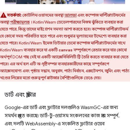
সতর্কতা:
কোটলিন/ওয়াসমের অবস্থা
আলফা
এবং কম্পোজ মাল্টিপ্ল্যাটফর্মের
অবস্থা
পরীক্ষামূলক
। Kotlin/Wasm ডেভেলপারদের নিজস্ব ঝুঁকিতে ব্যবহার করা
যেতে পারে, কিন্তু তাদের মাইগ্রেশন সমস্যা আশা করতে হবে। কম্পোজ মাল্টিপ্ল্যাটফর্ম
যে কোনো সময় পরিবর্তিত হতে পারে এবং শুধুমাত্র মূল্যায়নের উদ্দেশ্যে ব্যবহার করা
যেতে পারে। Kotlin/Wasm ইমেজ ভিউয়ার ডেমো কম্পোজ মাল্টিপ্ল্যাটফর্মের সাথে
Kotlin/Wasm ব্যবহার করে যা একটি
সম্পূর্ণরূপে রেন্ডার করে যার কোনো
canvas
অর্থপূর্ণ DOM গাছ নেই যা একটি অ্যাক্সেসিবিলিটি ট্রি তৈরি করতে ব্যবহার করা যেতে
পারে। এর অর্থ হল এটি অ-দৃষ্টিসম্পন্ন ব্যবহারকারীদের কাছে সম্পূর্ণরূপে
অ্যাক্সেসযোগ্য এবং পৃষ্ঠায় সন্ধান, অনুবাদ, পাঠ্য নির্বাচন, এক্সটেনশন, জুমিং এবং পাঠ্য
খণ্ডের লিঙ্কের মতো গুরুত্বপূর্ণ ব্রাউজার বৈশিষ্ট্যগুলিকে ভেঙে দেয়।
ডার্ট এবং ফ্লাটার
Google-এর ডার্ট এবং ফ্লাটার দলগুলিও WasmGC-এর জন্য
সমর্থন প্রস্তুত করছে৷ ডার্ট-টু-ওয়াসম সংকলনের কাজ প্রায় সম্পূর্ণ,
এবং দলটি WebAssembly-এ সংকলিত ফ্লাটার ওয়েব