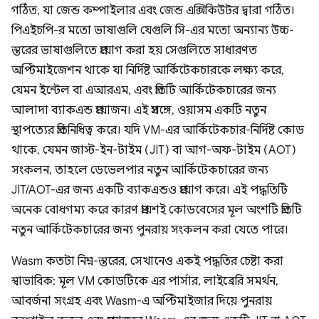
গঠিত, যা জেন্ড কম্পাইলার এবং জেন্ড এক্সিকিউটর দ্বারা গঠিত।
পিএইচপি-র মতো ভাষাগুলি যেগুলি সি-এর মতো অন্যান্য উচ্চ-
স্তরের ভাষাগুলিতে প্রয়োগ করা হয় সেগুলিতে সাধারণত
অপ্টিমাইজেশন থাকে যা নির্দিষ্ট আর্কিটেকচারকে লক্ষ্য করে,
যেমন ইন্টেল বা এআরএম, এবং প্রতিটি আর্কিটেকচারের জন্য
আলাদা ব্যাকএন্ড প্রয়োজন। এই প্রসঙ্গে, ওয়াসম একটি নতুন
স্থাপত্যের প্রতিনিধিত্ব করে। যদি VM-এর আর্কিটেকচার-নির্দিষ্ট কোড
থাকে, যেমন জাস্ট-ইন-টাইম (JIT) বা আগ-অফ-টাইম (AOT)
সংকলন, তাহলে ডেভেলপার নতুন আর্কিটেকচারের জন্য
JIT/AOT-এর জন্য একটি ব্যাকএন্ডও প্রয়োগ করে। এই পদ্ধতিটি
অনেক বোধগম্য করে কারণ প্রায়শই কোডবেসের মূল অংশটি প্রতিটি
নতুন আর্কিটেকচারের জন্য পুনরায় সংকলন করা যেতে পারে।
Wasm কতটা নিম্ন-স্তরের, সেখানেও একই পদ্ধতির চেষ্টা করা
স্বাভাবিক: মূল VM কোডটিকে এর পার্সার, লাইব্রেরি সমর্থন,
আবর্জনা সংগ্রহ এবং Wasm-এ অপ্টিমাইজার দিয়ে পুনরায়