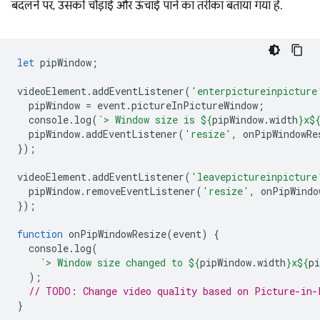
बदलने पर, उसकी चौड़ाई और ऊंचाई पाने का तरीका बताया गया है.
let
pipWindow
;
videoElement
.
addEventListener
(
'enterpictureinpicture
pipWindow
=
event
.
pictureInPictureWindow
;
console
.
log
(
`> Window size is 
${
pipWindow
.
width
}
x
$
pipWindow
.
addEventListener
(
'resize'
,
onPipWindowRe
});
videoElement
.
addEventListener
(
'leavepictureinpicture
pipWindow
.
removeEventListener
(
'resize'
,
onPipWindo
});
function
onPipWindowResize
(
event
)
{
console
.
log
(
`> Window size changed to 
${
pipWindow
.
width
}
x
${
pi
);
// TODO: Change video quality based on Picture-in-
}