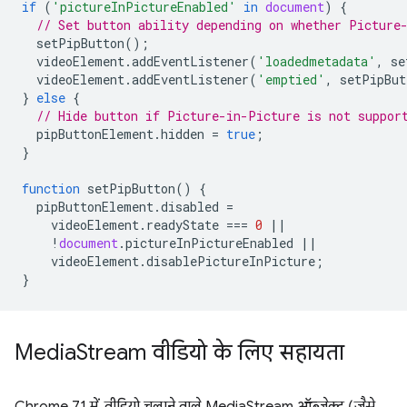
if
(
'pictureInPictureEnabled'
in
document
)
{
// Set button ability depending on whether Picture
setPipButton
();
videoElement
.
addEventListener
(
'loadedmetadata'
,
se
videoElement
.
addEventListener
(
'emptied'
,
setPipBut
}
else
{
// Hide button if Picture-in-Picture is not suppor
pipButtonElement
.
hidden
=
true
;
}
function
setPipButton
()
{
pipButtonElement
.
disabled
=
videoElement
.
readyState
===
0
||
!
document
.
pictureInPictureEnabled
||
videoElement
.
disablePictureInPicture
;
}
Media
Stream वीडियो के लिए सहायता
Chrome 71 में, वीडियो चलाने वाले MediaStream ऑब्जेक्ट (जैसे,