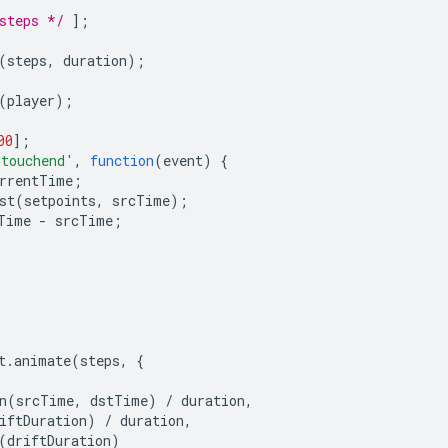
steps */
];
(
steps
,
duration
);
(
player
);
00
];
'touchend'
,
function
(
event
)
{
rrentTime
;
st
(
setpoints
,
srcTime
);
Time
-
srcTime
;
t
.
animate
(
steps
,
{
n
(
srcTime
,
dstTime
)
/
duration
,
iftDuration
)
/
duration
,
(
driftDuration
)