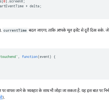
s
[
0
].
screenX
;
artEventTime
+
delta
;
य,
currentTime
बदल जाएगा, ताकि आपके मूल इवेंट से दूरी दिख सके. जेस
'touchend'
,
function
(
event
)
{
ेज पर वापस जाने के व्यवहार के साथ भी जोड़ा जा सकता है. यह इस बात पर निर
मो
).