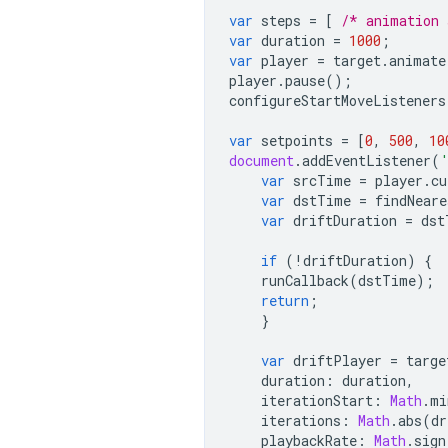
var
steps
=
[
/* animation 
var
duration
=
1000
;
var
player
=
target
.
animate
player
.
pause
();
configureStartMoveListeners
var
setpoints
=
[
0
,
500
,
10
document
.
addEventListener
(
var
srcTime
=
player
.
cu
var
dstTime
=
findNeare
var
driftDuration
=
dst
if
(
!
driftDuration
)
{
runCallback
(
dstTime
);
return
;
}
var
driftPlayer
=
targe
duration
:
duration
,
iterationStart
:
Math
.
mi
iterations
:
Math
.
abs
(
dr
playbackRate
:
Math
.
sign