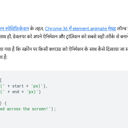
शन स्पेसिफ़िकेशन
के तहत,
Chrome 36 में element.animate मेथड
लॉन्च 
 साथ ही, डेवलपर को अपने ऐनिमेशन और ट्रांज़िशन को सबसे सही तरीके से बनान
 बताया गया है कि स्क्रीन पर किसी क्लाउड को ऐनिमेशन के साथ कैसे दिखाया जा
 है:
[
X('
+
start
+
'px)'
},
X('
+
end
+
'px)'
}
)
{
ed across the screen!'
);