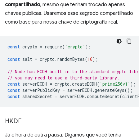
compartilhado
, mesmo que tenham trocado apenas
chaves públicas. Usaremos esse segredo compartilhado
como base para nossa chave de criptografia real.
const
crypto
=
require
(
'crypto'
);
const
salt
=
crypto
.
randomBytes
(
16
);
// Node has ECDH built-in to the standard crypto lib
// you may need to use a third-party library.
const
serverECDH
=
crypto
.
createECDH
(
'prime256v1'
);
const
serverPublicKey
=
serverECDH
.
generateKeys
();
const
sharedSecret
=
serverECDH
.
computeSecret
(
client
HKDF
Já é hora de outra pausa. Digamos que você tenha