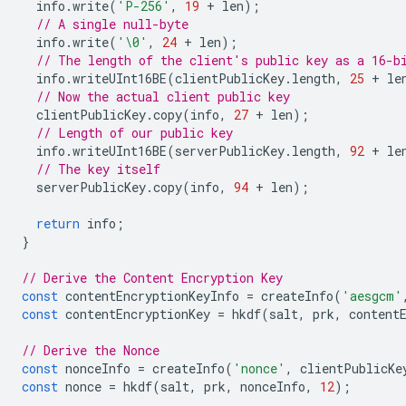
info
.
write
(
'P-256'
,
19
+
len
);
// A single null-byte
info
.
write
(
'\0'
,
24
+
len
);
// The length of the client's public key as a 16-b
info
.
writeUInt16BE
(
clientPublicKey
.
length
,
25
+
le
// Now the actual client public key
clientPublicKey
.
copy
(
info
,
27
+
len
);
// Length of our public key
info
.
writeUInt16BE
(
serverPublicKey
.
length
,
92
+
le
// The key itself
serverPublicKey
.
copy
(
info
,
94
+
len
);
return
info
;
}
// Derive the Content Encryption Key
const
contentEncryptionKeyInfo
=
createInfo
(
'aesgcm'
const
contentEncryptionKey
=
hkdf
(
salt
,
prk
,
content
// Derive the Nonce
const
nonceInfo
=
createInfo
(
'nonce'
,
clientPublicKe
const
nonce
=
hkdf
(
salt
,
prk
,
nonceInfo
,
12
);