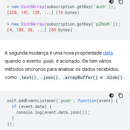
>
new
Uint8Array
(
subscription
.
getKey
(
'auth'
));
[
228
,
141
,
129
,
...]
(
16
bytes
)
>
new
Uint8Array
(
subscription
.
getKey
(
'p256dh'
));
[
4
,
183
,
56
,
...]
(
65
bytes
)
A segunda mudança é uma nova propriedade
data
quando o evento
push
é acionado. Ele tem vários
métodos síncronos para analisar os dados recebidos,
como
.text()
,
.json()
,
.arrayBuffer()
e
.blob()
.
self
.
addEventListener
(
'push'
,
function
(
event
)
{
if
(
event
.
data
)
{
console
.
log
(
event
.
data
.
json
());
}
});