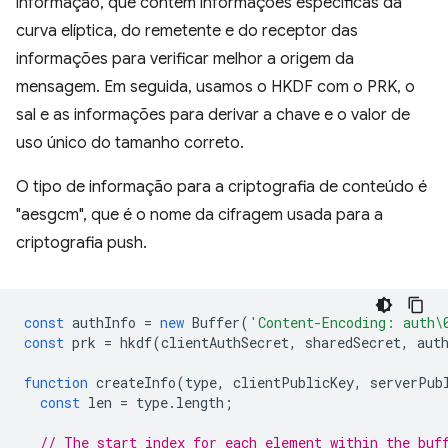
informação, que contém informações específicas da
curva elíptica, do remetente e do receptor das
informações para verificar melhor a origem da
mensagem. Em seguida, usamos o HKDF com o PRK, o
sal e as informações para derivar a chave e o valor de
uso único do tamanho correto.
O tipo de informação para a criptografia de conteúdo é
"aesgcm", que é o nome da cifragem usada para a
criptografia push.
const
authInfo
=
new
Buffer
(
'Content-Encoding: auth\
const
prk
=
hkdf
(
clientAuthSecret
,
sharedSecret
,
aut
function
createInfo
(
type
,
clientPublicKey
,
serverPub
const
len
=
type
.
length
;
// The start index for each element within the buf