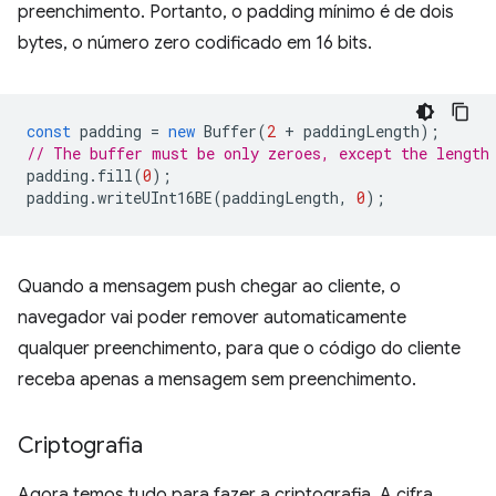
preenchimento. Portanto, o padding mínimo é de dois
bytes, o número zero codificado em 16 bits.
const
padding
=
new
Buffer
(
2
+
paddingLength
);
// The buffer must be only zeroes, except the length
padding
.
fill
(
0
);
padding
.
writeUInt16BE
(
paddingLength
,
0
);
Quando a mensagem push chegar ao cliente, o
navegador vai poder remover automaticamente
qualquer preenchimento, para que o código do cliente
receba apenas a mensagem sem preenchimento.
Criptografia
Agora temos tudo para fazer a criptografia. A cifra