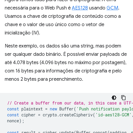
necessária para o Web Push é
AES128
usando
GCM
.
Usamos a chave de criptografia de conteúdo como a
chave e o valor de uso único como o vetor de
inicialização (IV).
Neste exemplo, os dados são uma string, mas podem
ser qualquer dado binário. É possível enviar payloads de
até 4.078 bytes (4.096 bytes no máximo por postagem),
com 16 bytes para informações de criptografia e pelo
menos 2 bytes para preenchimento.
// Create a buffer from our data, in this case a UTF
const
plaintext
=
new
Buffer
(
'Push notification payl
const
cipher
=
crypto
.
createCipheriv
(
'id-aes128-GCM'
nonce
);
const
result
=
cipher
.
update
(
Buffer
.
concat
(
padding
,