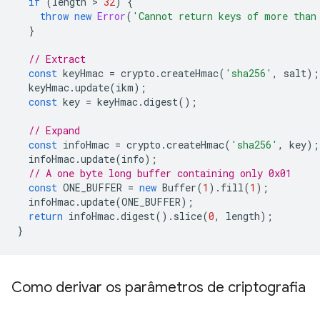
if
(
length
 > 
32
)
{
throw
new
Error
(
'Cannot return keys of more than
}
// Extract
const
keyHmac
=
crypto
.
createHmac
(
'sha256'
,
salt
);
keyHmac
.
update
(
ikm
);
const
key
=
keyHmac
.
digest
();
// Expand
const
infoHmac
=
crypto
.
createHmac
(
'sha256'
,
key
);
infoHmac
.
update
(
info
);
// A one byte long buffer containing only 0x01
const
ONE_BUFFER
=
new
Buffer
(
1
).
fill
(
1
);
infoHmac
.
update
(
ONE_BUFFER
);
return
infoHmac
.
digest
().
slice
(
0
,
length
);
}
Como derivar os parâmetros de criptografia