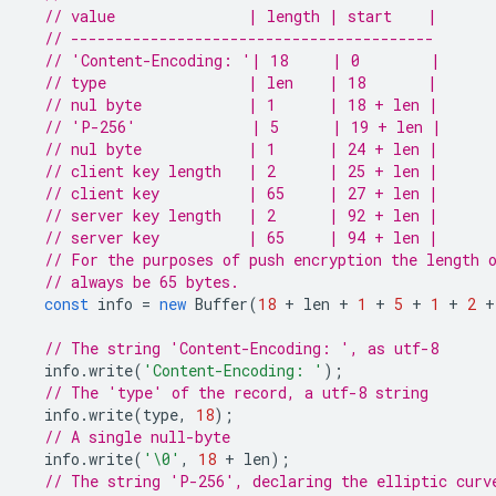
// value               | length | start    |
// -----------------------------------------
// 'Content-Encoding: '| 18     | 0        |
// type                | len    | 18       |
// nul byte            | 1      | 18 + len |
// 'P-256'             | 5      | 19 + len |
// nul byte            | 1      | 24 + len |
// client key length   | 2      | 25 + len |
// client key          | 65     | 27 + len |
// server key length   | 2      | 92 + len |
// server key          | 65     | 94 + len |
// For the purposes of push encryption the length 
// always be 65 bytes.
const
info
=
new
Buffer
(
18
+
len
+
1
+
5
+
1
+
2
+
// The string 'Content-Encoding: ', as utf-8
info
.
write
(
'Content-Encoding: '
);
// The 'type' of the record, a utf-8 string
info
.
write
(
type
,
18
);
// A single null-byte
info
.
write
(
'\0'
,
18
+
len
);
// The string 'P-256', declaring the elliptic curv