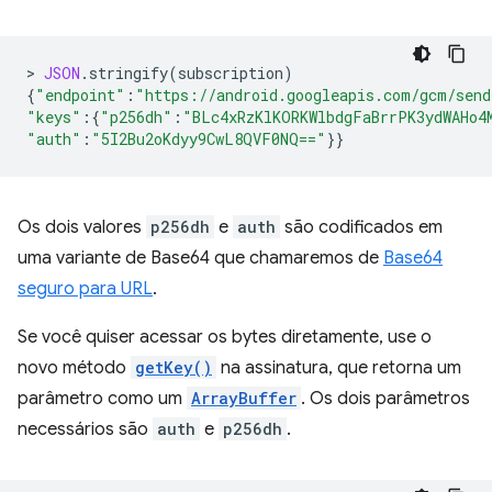
>
JSON
.
stringify
(
subscription
)
{
"endpoint"
:
"https://android.googleapis.com/gcm/sen
"keys"
:
{
"p256dh"
:
"BLc4xRzKlKORKWlbdgFaBrrPK3ydWAHo4
"auth"
:
"5I2Bu2oKdyy9CwL8QVF0NQ=="
}}
Os dois valores
p256dh
e
auth
são codificados em
uma variante de Base64 que chamaremos de
Base64
seguro para URL
.
Se você quiser acessar os bytes diretamente, use o
novo método
getKey()
na assinatura, que retorna um
parâmetro como um
ArrayBuffer
. Os dois parâmetros
necessários são
auth
e
p256dh
.