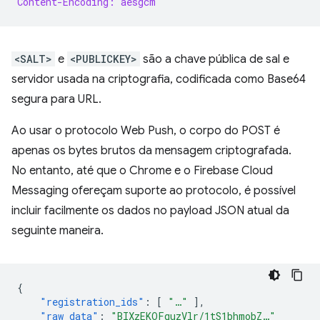
Content-Encoding: aesgcm
<SALT>
e
<PUBLICKEY>
são a chave pública de sal e
servidor usada na criptografia, codificada como Base64
segura para URL.
Ao usar o protocolo Web Push, o corpo do POST é
apenas os bytes brutos da mensagem criptografada.
No entanto, até que o Chrome e o Firebase Cloud
Messaging ofereçam suporte ao protocolo, é possível
incluir facilmente os dados no payload JSON atual da
seguinte maneira.
{
"registration_ids"
:
[
"…"
],
"raw_data"
:
"BIXzEKOFquzVlr/1tS1bhmobZ…"