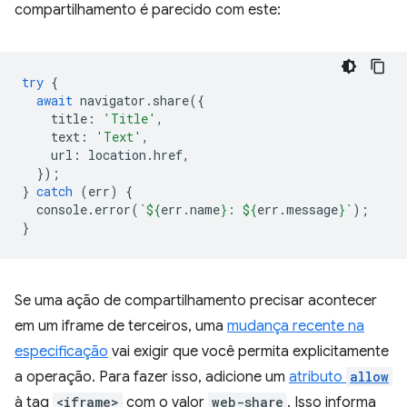
compartilhamento é parecido com este:
try
{
await
navigator
.
share
({
title
:
'Title'
,
text
:
'Text'
,
url
:
location
.
href
,
});
}
catch
(
err
)
{
console
.
error
(
`
${
err
.
name
}
: 
${
err
.
message
}
`
);
}
Se uma ação de compartilhamento precisar acontecer
em um iframe de terceiros, uma
mudança recente na
especificação
vai exigir que você permita explicitamente
a operação. Para fazer isso, adicione um
atributo
allow
à tag
<iframe>
com o valor
web-share
. Isso informa