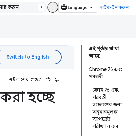
/
সাইন-ইন করুন
এই পৃষ্ঠায় যা যা
আছে
Chrome 76 এবং
পরবর্তী
এটি কাজে লেগেছে?
ক্রোম 76 এবং
রা হচ্ছে
পরবর্তী
সংস্করণের জন্য
অনুমানমূলক
আপডেট
পরীক্ষা করুন