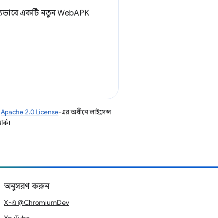
ভাব্যভাবে একটি নতুন WebAPK
ি
Apache 2.0 License
-এর অধীনে লাইসেন্স
র্ক।
অনুসরণ করুন
X-এ @ChromiumDev