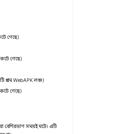
েটে গেছে)
কেটে গেছে)
 প্রথম WebAPK লঞ্চ)
কেটে গেছে)
 করা বেশিরভাগ সময়ই ঘটে। এটি