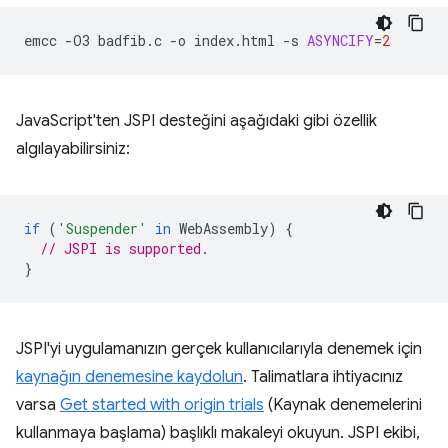
emcc
-O3
badfib.c
-o
index.html
-s
ASYNCIFY
=
2
JavaScript'ten JSPI desteğini aşağıdaki gibi özellik
algılayabilirsiniz:
if
(
'Suspender'
in
WebAssembly
)
{
// JSPI is supported.
}
JSPI'yi uygulamanızın gerçek kullanıcılarıyla denemek için
kaynağın denemesine kaydolun
. Talimatlara ihtiyacınız
varsa
Get started with origin trials
(Kaynak denemelerini
kullanmaya başlama) başlıklı makaleyi okuyun. JSPI ekibi,