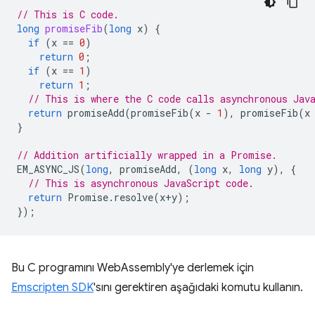
// This is C code.
long
promiseFib
(
long
x
)
{
if
(
x
==
0
)
return
0
;
if
(
x
==
1
)
return
1
;
// This is where the C code calls asynchronous Jav
return
promiseAdd
(
promiseFib
(
x
-
1
),
promiseFib
(
x
}
// Addition artificially wrapped in a Promise.
EM_ASYNC_JS
(
long
,
promiseAdd
,
(
long
x
,
long
y
),
{
// This is asynchronous JavaScript code.
return
Promise
.
resolve
(
x
+
y
);
});
Bu C programını WebAssembly'ye derlemek için
Emscripten SDK
'sını gerektiren aşağıdaki komutu kullanın.