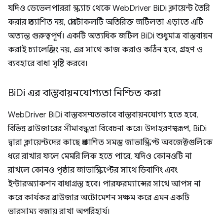
যদিও ডেভেলপাররা স্ক্র্যাচ থেকে WebDriver BiDi ক্লায়েন্ট তৈরি
করার প্রত্যাশিত নয়, প্রোটোকলটি অতিরিক্ত জটিলতা এড়াতে এটি
অত্যন্ত গুরুত্বপূর্ণ। একটি অত্যধিক জটিল BiDi শুধুমাত্র বাস্তবায়ন
করাই চ্যালেঞ্জিং নয়, এর সাথে কাজ করাও কঠিন হবে, গ্রহণ ও
ব্যবহারে বাধা সৃষ্টি করবে।
Bi
Di এর বাস্তবায়নযোগ্যতা নিশ্চিত করা
WebDriver BiDi বাস্তবসম্মতভাবে বাস্তবায়নযোগ্য হতে হবে,
বিভিন্ন ব্রাউজারের সীমাবদ্ধতা বিবেচনা করে। উদাহরণস্বরূপ, BiDi
দ্বারা ক্লায়েন্টদের কাছে প্রকাশিত সমস্ত জাভাস্ক্রিপ্ট অবজেক্টগুলিকে
ধরে রাখার ফলে মেমরি লিক হতে পারে, যদিও কোনওটি না
রাখলে কোনও পৃষ্ঠার জাভাস্ক্রিপ্টের সাথে ডিবাগিং এবং
ইন্টারঅ্যাকশন বাধাগ্রস্ত হবে। পারফরম্যান্সের সাথে আপস না
করে কার্যকর ব্রাউজার অটোমেশন সক্ষম করে এমন একটি
ভারসাম্য বজায় রাখা অপরিহার্য।