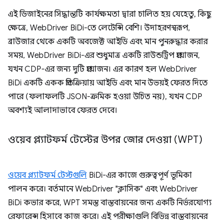
এই ডিজাইনের সিদ্ধান্তটি কার্যক্ষমতা দ্বারা চালিত হয় যেহেতু, কিছু
ক্ষেত্রে, WebDriver BiDi-তে লেটেন্সি বেশি। উদাহরণস্বরূপ,
ব্রাউজার থেকে একটি অবজেক্ট আইডি এবং মান পুনরুদ্ধার করার
সময়, WebDriver BiDi-এর শুধুমাত্র একটি রাউন্ডট্রিপ প্রয়োজন,
যখন CDP-এর জন্য দুটি প্রয়োজন। এর কারণ হল WebDriver
BiDi একটি একক প্রতিক্রিয়ায় আইডি এবং মান উভয়ই ফেরত দিতে
পারে (ফলাফলটি JSON-ক্রমিক হওয়া উচিত নয়), যখন CDP
অবশ্যই আলাদাভাবে ফেরত দেবে।
ওয়েব প্ল্যাটফর্ম টেস্টের উপর জোর দেওয়া (WPT)
ওয়েব প্ল্যাটফর্ম টেস্টগুলি
BiDi-এর কাজে গুরুত্বপূর্ণ ভূমিকা
পালন করে। বর্তমানে WebDriver "ক্লাসিক" এবং WebDriver
BiDi কভার করে, WPT সমস্ত বাস্তবায়নের জন্য একটি নির্ভরযোগ্য
রেফারেন্স হিসাবে কাজ করে। এই পরীক্ষাগুলি বিভিন্ন বাস্তবায়নের