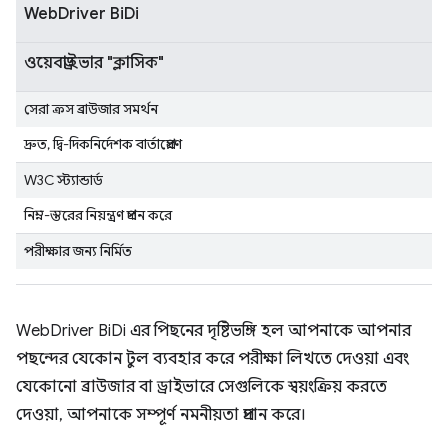
WebDriver BiDi
ওয়েবড্রাইভার "ক্লাসিক"
সেরা ক্রস ব্রাউজার সমর্থন
দ্রুত, দ্বি-দিকনির্দেশক বার্তাপ্রেরণ
W3C স্ট্যান্ডার্ড
নিম্ন-স্তরের নিয়ন্ত্রণ প্রদান করে
পরীক্ষার জন্য নির্মিত
WebDriver BiDi এর পিছনের দৃষ্টিভঙ্গি হল আপনাকে আপনার
পছন্দের যেকোন টুল ব্যবহার করে পরীক্ষা লিখতে দেওয়া এবং
যেকোনো ব্রাউজার বা ড্রাইভারে সেগুলিকে স্বয়ংক্রিয় করতে
দেওয়া, আপনাকে সম্পূর্ণ নমনীয়তা প্রদান করে।