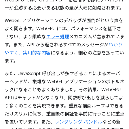
WebGPU では、GPU コマンドを送信する際にデベロッパ
ーが追跡する必要がある状態の量が大幅に削減されます。
WebGL アプリケーションのデバッグが面倒だという声を
よく聞きます。WebGPU には、パフォーマンスを低下さ
せない、より柔軟な
エラー処理
メカニズムが含まれていま
す。また、API から返されるすべてのメッセージが
わかり
やすく、実用的な内容
になるよう、細心の注意を払ってい
ます。
また、JavaScript 呼び出しが多すぎることによるオーバ
ーヘッドが、複雑な WebGL アプリケーションのボトルネ
ックになることもよくありました。その結果、WebGPU
API はチャットが少なくなり、関数呼び出しを減らしてよ
り多くのことを実現できます。重要な描画ループはできる
だけスリムに保ち、重量級の検証を事前に行うことに重点
を置いています。また、
レンダリング バンドル
などの新