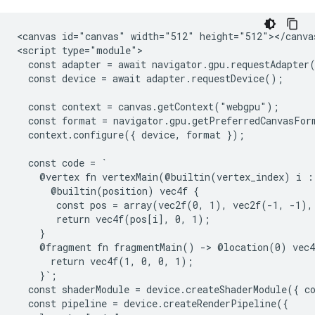
<canvas id="canvas" width="512" height="512"></canvas
<script type="module">

  const adapter = await navigator.gpu.requestAdapter(
  const device = await adapter.requestDevice();

  const context = canvas.getContext("webgpu");

  const format = navigator.gpu.getPreferredCanvasForm
  context.configure({ device, format });

  const code = `

    @vertex fn vertexMain(@builtin(vertex_index) i : 
      @builtin(position) vec4f {

       const pos = array(vec2f(0, 1), vec2f(-1, -1),
       return vec4f(pos[i], 0, 1);

    }

    @fragment fn fragmentMain() -> @location(0) vec4f
      return vec4f(1, 0, 0, 1);

    }`;

  const shaderModule = device.createShaderModule({ co
  const pipeline = device.createRenderPipeline({
