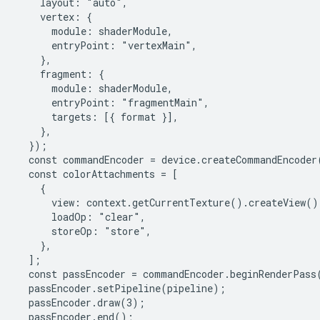
    layout: "auto",

    vertex: {

      module: shaderModule,

      entryPoint: "vertexMain",

    },

    fragment: {

      module: shaderModule,

      entryPoint: "fragmentMain",

      targets: [{ format }],

    },

  });

  const commandEncoder = device.createCommandEncoder(
  const colorAttachments = [

    {

      view: context.getCurrentTexture().createView(),
      loadOp: "clear",

      storeOp: "store",

    },

  ];

  const passEncoder = commandEncoder.beginRenderPass(
  passEncoder.setPipeline(pipeline);

  passEncoder.draw(3);

  passEncoder.end();
