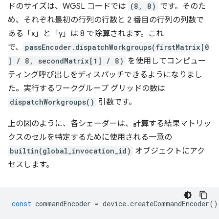
ドのサイズは、WGSL コードでは
(8, 8)
です。そのた
め、それぞれ最初の行列の行数と 2 番目の行列の列数で
ある「x」と「y」は 8 で除算されます。これ
で、
passEncoder.dispatchWorkgroups(firstMatrix[0
] / 8, secondMatrix[1] / 8)
を使用してコンピュー
ティング呼び出しをディスパッチできるようになりまし
た。実行するワークグループ グリッドの数は
dispatchWorkgroups()
引数です。
上の図のように、各シェーダーは、計算する結果マトリッ
クスのセルを特定するために使用される一意の
builtin(global_invocation_id)
オブジェクトにアク
セスします。
const
commandEncoder
=
device
.
createCommandEncoder
()