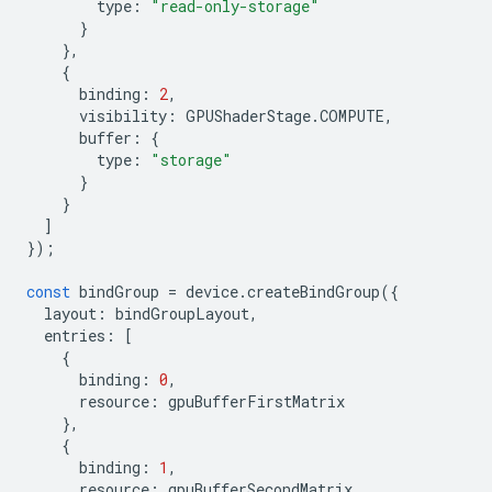
type
:
"read-only-storage"
}
},
{
binding
:
2
,
visibility
:
GPUShaderStage
.
COMPUTE
,
buffer
:
{
type
:
"storage"
}
}
]
});
const
bindGroup
=
device
.
createBindGroup
({
layout
:
bindGroupLayout
,
entries
:
[
{
binding
:
0
,
resource
:
gpuBufferFirstMatrix
},
{
binding
:
1
,
resource
:
gpuBufferSecondMatrix