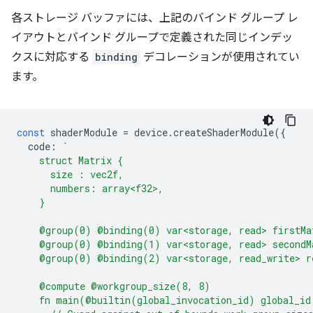
各ストレージ バッファには、上記のバインド グループ レ
イアウトとバインド グループで定義された同じインデッ
クスに対応する
binding
デコレーションが使用されてい
ます。
const
shaderModule
=
device
.
createShaderModule
({
code
:
`
    struct Matrix {
      size : vec2f,
      numbers: array<f32>,
    }
    @group(0) @binding(0) var<storage, read> firstMa
    @group(0) @binding(1) var<storage, read> secondM
    @group(0) @binding(2) var<storage, read_write> r
    @compute @workgroup_size(8, 8)
    fn main(@builtin(global_invocation_id) global_id