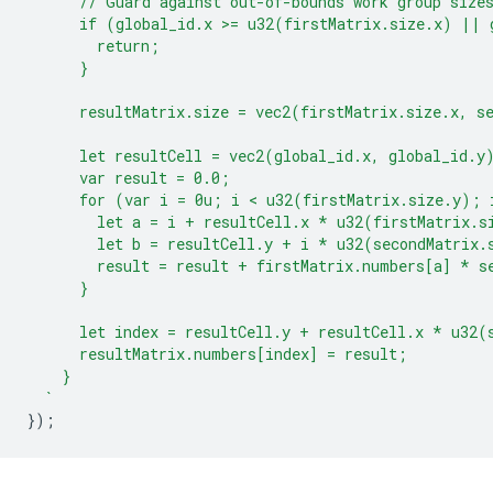
      // Guard against out-of-bounds work group size
      if (global_id.x >= u32(firstMatrix.size.x) || 
        return;
      }
      resultMatrix.size = vec2(firstMatrix.size.x, s
      let resultCell = vec2(global_id.x, global_id.y
      var result = 0.0;
      for (var i = 0u; i < u32(firstMatrix.size.y); 
        let a = i + resultCell.x * u32(firstMatrix.s
        let b = resultCell.y + i * u32(secondMatrix.
        result = result + firstMatrix.numbers[a] * s
      }
      let index = resultCell.y + resultCell.x * u32(
      resultMatrix.numbers[index] = result;
    }
  `
});