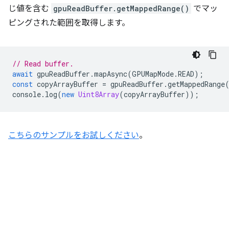
じ値を含む
gpuReadBuffer.getMappedRange()
でマッ
ピングされた範囲を取得します。
// Read buffer.
await
gpuReadBuffer
.
mapAsync
(
GPUMapMode
.
READ
);
const
copyArrayBuffer
=
gpuReadBuffer
.
getMappedRange
console
.
log
(
new
Uint8Array
(
copyArrayBuffer
));
こちらのサンプルをお試しください
。