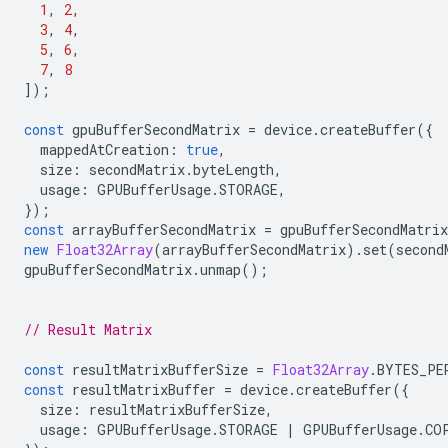
1
,
2
,
3
,
4
,
5
,
6
,
7
,
8
]);
const
gpuBufferSecondMatrix
=
device
.
createBuffer
({
mappedAtCreation
:
true
,
size
:
secondMatrix
.
byteLength
,
usage
:
GPUBufferUsage
.
STORAGE
,
});
const
arrayBufferSecondMatrix
=
gpuBufferSecondMatrix
new
Float32Array
(
arrayBufferSecondMatrix
).
set
(
second
gpuBufferSecondMatrix
.
unmap
();
// Result Matrix
const
resultMatrixBufferSize
=
Float32Array
.
BYTES_PE
const
resultMatrixBuffer
=
device
.
createBuffer
({
size
:
resultMatrixBufferSize
,
usage
:
GPUBufferUsage
.
STORAGE
|
GPUBufferUsage
.
CO