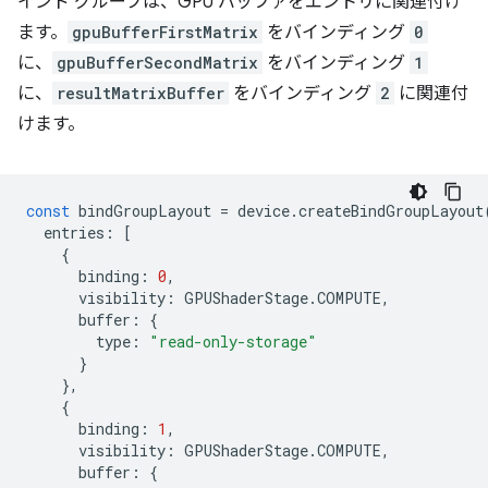
インド グループは、GPU バッファをエントリに関連付け
ます。
gpuBufferFirstMatrix
をバインディング
0
に、
gpuBufferSecondMatrix
をバインディング
1
に、
resultMatrixBuffer
をバインディング
2
に関連付
けます。
const
bindGroupLayout
=
device
.
createBindGroupLayout
entries
:
[
{
binding
:
0
,
visibility
:
GPUShaderStage
.
COMPUTE
,
buffer
:
{
type
:
"read-only-storage"
}
},
{
binding
:
1
,
visibility
:
GPUShaderStage
.
COMPUTE
,
buffer
:
{