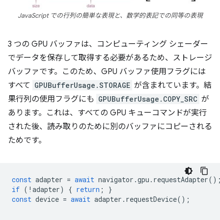
JavaScript での行列の簡単な表現と、数学的表記での同等の表現
3 つの GPU バッファは、コンピューティング シェーダー
でデータを保存して取得する必要があるため、ストレージ
バッファです。このため、GPU バッファ使用フラグには
すべて
GPUBufferUsage.STORAGE
が含まれています。結
果行列の使用フラグにも
GPUBufferUsage.COPY_SRC
が
あります。これは、すべての GPU キューコマンドが実行
された後、読み取りのために別のバッファにコピーされる
ためです。
const
adapter
=
await
navigator
.
gpu
.
requestAdapter
()
if
(
!
adapter
)
{
return
;
}
const
device
=
await
adapter
.
requestDevice
();