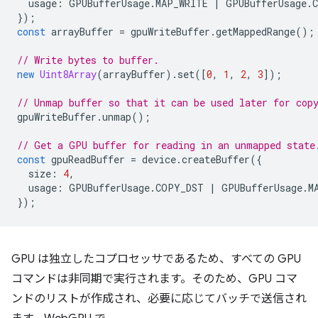
usage
:
GPUBufferUsage
.
MAP_WRITE
|
GPUBufferUsage
.
});
const
arrayBuffer
=
gpuWriteBuffer
.
getMappedRange
();
// Write bytes to buffer.
new
Uint8Array
(
arrayBuffer
).
set
([
0
,
1
,
2
,
3
]);
// Unmap buffer so that it can be used later for cop
gpuWriteBuffer
.
unmap
();
// Get a GPU buffer for reading in an unmapped state
const
gpuReadBuffer
=
device
.
createBuffer
({
size
:
4
,
usage
:
GPUBufferUsage
.
COPY_DST
|
GPUBufferUsage
.
M
});
GPU は独立したコプロセッサであるため、すべての GPU
コマンドは非同期で実行されます。そのため、GPU コマ
ンドのリストが作成され、必要に応じてバッチで送信され