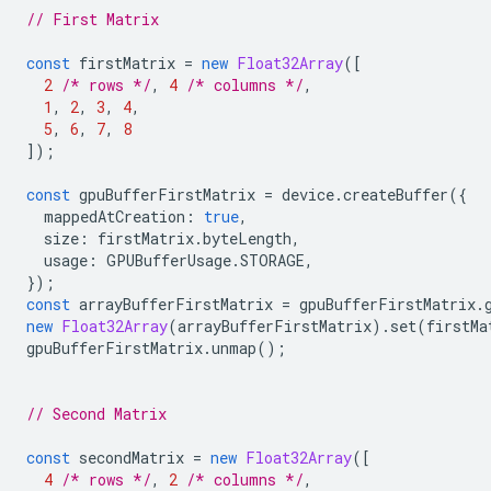
// First Matrix
const
firstMatrix
=
new
Float32Array
([
2
/* rows */
,
4
/* columns */
,
1
,
2
,
3
,
4
,
5
,
6
,
7
,
8
]);
const
gpuBufferFirstMatrix
=
device
.
createBuffer
({
mappedAtCreation
:
true
,
size
:
firstMatrix
.
byteLength
,
usage
:
GPUBufferUsage
.
STORAGE
,
});
const
arrayBufferFirstMatrix
=
gpuBufferFirstMatrix
.
new
Float32Array
(
arrayBufferFirstMatrix
).
set
(
firstMa
gpuBufferFirstMatrix
.
unmap
();
// Second Matrix
const
secondMatrix
=
new
Float32Array
([
4
/* rows */
,
2
/* columns */
,