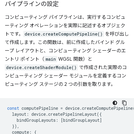
パイプラインの設定
コンピューティング パイプラインは、実行するコンピュ
ーティング オペレーションを実際に記述するオブジェク
トです。
device.createComputePipeline()
を呼び出し
て作成します。この関数は、前に作成したバインド グル
ープ レイアウトと、コンピューティング シェーダーのエ
ントリ ポイント（
main
WGSL 関数）と
device.createShaderModule()
で作成された実際のコ
ンピューティング シェーダー モジュールを定義するコン
ピューティング ステージの 2 つの引数を取ります。
const
computePipeline
=
device
.
createComputePipeline
layout
:
device
.
createPipelineLayout
({
bindGroupLayouts
:
[
bindGroupLayout
]
}),
compute
:
{