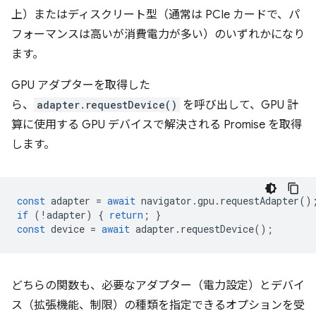
上）またはディスクリート型（通常は PCIe カードで、パ
フォーマンスは高いが消費電力が多い）のいずれかになり
ます。
GPU アダプターを取得した
ら、
adapter.requestDevice()
を呼び出して、GPU 計
算に使用する GPU デバイスで解決される Promise を取得
します。
const
adapter
=
await
navigator
.
gpu
.
requestAdapter
()
if
(
!
adapter
)
{
return
;
}
const
device
=
await
adapter
.
requestDevice
();
どちらの関数も、必要なアダプター（電力設定）とデバイ
ス（拡張機能、制限）の種類を指定できるオプションを受