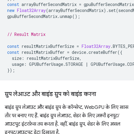
const
arrayBufferSecondMatrix
=
gpuBufferSecondMatrix
new
Float32Array
(
arrayBufferSecondMatrix
).
set
(
second
gpuBufferSecondMatrix
.
unmap
();
// Result Matrix
const
resultMatrixBufferSize
=
Float32Array
.
BYTES_PE
const
resultMatrixBuffer
=
device
.
createBuffer
({
size
:
resultMatrixBufferSize
,
usage
:
GPUBufferUsage
.
STORAGE
|
GPUBufferUsage
.
CO
});
ग्रुप लेआउट और बाइंड ग्रुप को बाइंड करना
बाइंड ग्रुप लेआउट और बाइंड ग्रुप के कॉन्सेप्ट, WebGPU के लिए खास
तौर पर बनाए गए हैं. बाइंड ग्रुप लेआउट, शेडर के लिए ज़रूरी इनपुट/
आउटपुट इंटरफ़ेस तय करता है. वहीं, बाइंड ग्रुप, शेडर के लिए असल
इनपुट/आउटपुट डेटा दिखाता है.