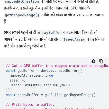
mappedAtCreation
को सही पर सेट करने की वजह से होता है.
इसके बाद, इससे जुड़े रॉ बाइनरी डेटा बफ़र को, GPU बफ़र के
getMappedRange()
तरीके को कॉल करके वापस पाया जा सकता
है.
अगर आपने पहले से ही
ArrayBuffer
का इस्तेमाल किया है, तो
आपको बाइट लिखने के बारे में पता होगा.
TypedArray
का इस्तेमाल
करें और उसमें वैल्यू कॉपी करें.
// Get a GPU buffer in a mapped state and an arrayBu
const
gpuBuffer
=
device
.
createBuffer
({
mappedAtCreation
:
true
,
size
:
4
,
usage
:
GPUBufferUsage
.
MAP_WRITE
});
const
arrayBuffer
=
gpuBuffer
.
getMappedRange
();
// Write bytes to buffer.