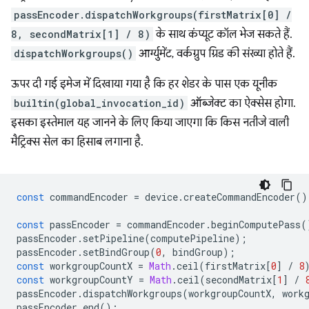
passEncoder.dispatchWorkgroups(firstMatrix[0] /
8, secondMatrix[1] / 8)
के साथ कंप्यूट कॉल भेज सकते हैं.
dispatchWorkgroups()
आर्ग्युमेंट, वर्कग्रुप ग्रिड की संख्या होते हैं.
ऊपर दी गई इमेज में दिखाया गया है कि हर शेडर के पास एक यूनीक
builtin(global_invocation_id)
ऑब्जेक्ट का ऐक्सेस होगा.
इसका इस्तेमाल यह जानने के लिए किया जाएगा कि किस नतीजे वाली
मैट्रिक्स सेल का हिसाब लगाना है.
const
commandEncoder
=
device
.
createCommandEncoder
()
const
passEncoder
=
commandEncoder
.
beginComputePass
(
passEncoder
.
setPipeline
(
computePipeline
);
passEncoder
.
setBindGroup
(
0
,
bindGroup
);
const
workgroupCountX
=
Math
.
ceil
(
firstMatrix
[
0
]
/
8
const
workgroupCountY
=
Math
.
ceil
(
secondMatrix
[
1
]
/
passEncoder
.
dispatchWorkgroups
(
workgroupCountX
,
work
passEncoder
.
end
();