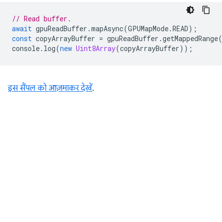
// Read buffer.
await
gpuReadBuffer
.
mapAsync
(
GPUMapMode
.
READ
);
const
copyArrayBuffer
=
gpuReadBuffer
.
getMappedRange
console
.
log
(
new
Uint8Array
(
copyArrayBuffer
));
इस सैंपल को आज़माकर देखें
.