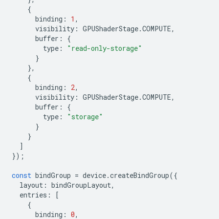
{
binding
:
1
,
visibility
:
GPUShaderStage
.
COMPUTE
,
buffer
:
{
type
:
"read-only-storage"
}
},
{
binding
:
2
,
visibility
:
GPUShaderStage
.
COMPUTE
,
buffer
:
{
type
:
"storage"
}
}
]
});
const
bindGroup
=
device
.
createBindGroup
({
layout
:
bindGroupLayout
,
entries
:
[
{
binding
:
0
,