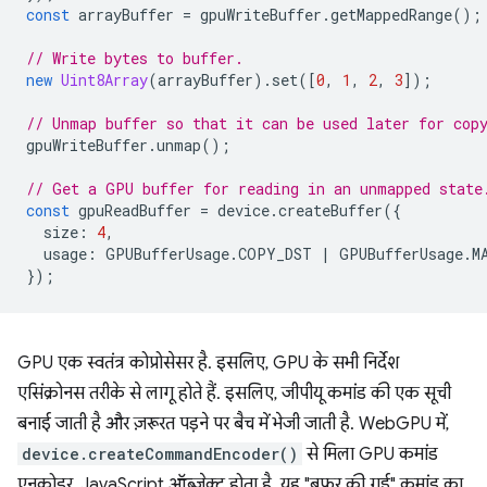
const
arrayBuffer
=
gpuWriteBuffer
.
getMappedRange
();
// Write bytes to buffer.
new
Uint8Array
(
arrayBuffer
).
set
([
0
,
1
,
2
,
3
]);
// Unmap buffer so that it can be used later for cop
gpuWriteBuffer
.
unmap
();
// Get a GPU buffer for reading in an unmapped state
const
gpuReadBuffer
=
device
.
createBuffer
({
size
:
4
,
usage
:
GPUBufferUsage
.
COPY_DST
|
GPUBufferUsage
.
M
});
GPU एक स्वतंत्र कोप्रोसेसर है. इसलिए, GPU के सभी निर्देश
एसिंक्रोनस तरीके से लागू होते हैं. इसलिए, जीपीयू कमांड की एक सूची
बनाई जाती है और ज़रूरत पड़ने पर बैच में भेजी जाती है. WebGPU में,
device.createCommandEncoder()
से मिला GPU कमांड
एनकोडर, JavaScript ऑब्जेक्ट होता है. यह "बफ़र की गई" कमांड का