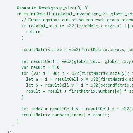
    @compute @workgroup_size(8, 8)
    fn main(@builtin(global_invocation_id) global_id
      // Guard against out-of-bounds work group size
      if (global_id.x >= u32(firstMatrix.size.x) || 
        return;
      }
      resultMatrix.size = vec2(firstMatrix.size.x, s
      let resultCell = vec2(global_id.x, global_id.y
      var result = 0.0;
      for (var i = 0u; i < u32(firstMatrix.size.y); 
        let a = i + resultCell.x * u32(firstMatrix.s
        let b = resultCell.y + i * u32(secondMatrix.
        result = result + firstMatrix.numbers[a] * s
      }
      let index = resultCell.y + resultCell.x * u32(
      resultMatrix.numbers[index] = result;
    }
  `
});