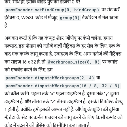
करें. साथ ही, इसके बाइंड ग्रुप को इंडेक्स 0 पर
passEncoder.setBindGroup(0, bindGroup)
पर सेट करें.
इंडेक्स 0, WGSL कोड में मौजूद
group(0)
डेकोरेशन से मेल खाता
है.
अब बात करते हैं कि यह कंप्यूट शेडर, जीपीयू पर कैसे चलेगा. हमारा
मकसद, इस प्रोग्राम को नतीजे वाली मैट्रिक्स के हर सेल के लिए, एक के
बाद एक करके लागू करना है. उदाहरण के लिए, अगर नतीजे की मैट्रिक्स
का साइज़ 16 x 32 है, तो
@workgroup_size(8, 8)
पर कमांड
को एन्कोड करने के लिए, हम
passEncoder.dispatchWorkgroups(2, 4)
या
passEncoder.dispatchWorkgroups(16 / 8, 32 / 8)
को कॉल करेंगे. पहला तर्क "x" पहला डाइमेंशन है, दूसरा तर्क "y" दूसरा
डाइमेंशन है, और तीसरा तर्क "z" तीसरा डाइमेंशन है. इसकी डिफ़ॉल्ट वैल्यू
1 होती है, क्योंकि हमें इसकी ज़रूरत नहीं है. जीपीयू कंप्यूटिंग की दुनिया
में, डेटा के सेट पर कर्नल फ़ंक्शन को लागू करने के लिए किसी कमांड को
कोड में बदलने की प्रोसेस को डिस्पैचिंग कहा जाता है.