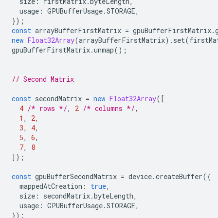
size
:
firstMatrix
.
byteLength
,
usage
:
GPUBufferUsage
.
STORAGE
,
});
const
arrayBufferFirstMatrix
=
gpuBufferFirstMatrix
.
new
Float32Array
(
arrayBufferFirstMatrix
).
set
(
firstMa
gpuBufferFirstMatrix
.
unmap
();
// Second Matrix
const
secondMatrix
=
new
Float32Array
([
4
/* rows */
,
2
/* columns */
,
1
,
2
,
3
,
4
,
5
,
6
,
7
,
8
]);
const
gpuBufferSecondMatrix
=
device
.
createBuffer
({
mappedAtCreation
:
true
,
size
:
secondMatrix
.
byteLength
,
usage
:
GPUBufferUsage
.
STORAGE
,
});