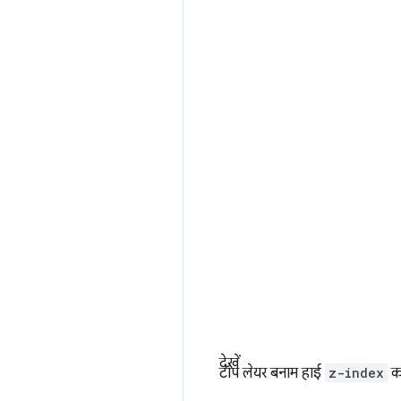
देखें
टॉप लेयर बनाम हाई
z-index
को