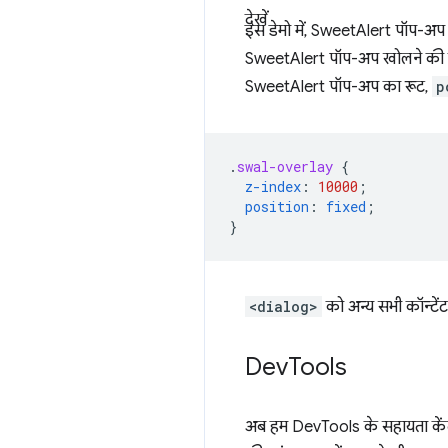
देखें
इस डेमो में, SweetAlert पॉप-अ
SweetAlert पॉप-अप खोलने की कोश
SweetAlert पॉप-अप का रूट,
p
.
swal-overlay
{
z-index
:
10000
;
position
:
fixed
;
}
<dialog>
को अन्य सभी कॉन्टें
Dev
Tools
अब हम DevTools के सहायता केंद्र