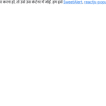
 करना हो, तो उसे उस कंटेनर में जोड़ें. हम इसे
SweetAlert
,
reactjs-pop