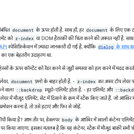
संबंधित
document
के ऊपर होती है. साथ ही, हर
document
के लिए एक टॉ
िमेंट को
z-index
या DOM हैरारकी की चिंता करने की ज़रूरत नहीं है. साथ ह
 API
स्पेसिफ़िकेशन में ज़्यादा जानकारी दी गई है, क्योंकि
dialog
के साथ का
ल का एक बेहतरीन उदाहरण था.
स्सों के ऊपर कॉन्टेंट को रेंडर करने से जुड़ी समस्या को हल करने में मदद करती
 लेयर,
document
फ़्लो के बाहर होती है. -
z-index
का असर टॉप लेयर पर न
कने वाला
::backdrop
स्यूडो-एलिमेंट होता है. - हर एलिमेंट और
::backd
यर में मौजूद एलिमेंट, सेट में दिखने के क्रम में स्टैक किए जाते हैं. जो आखिर
मोशन करना है, तो उसे हटाएं और फिर से जोड़ें.
ॉपी किया है? आम तौर पर, डेवलपर
body
के आखिर में खाली कंटेनर एलिमेंट
र पर किया जाएगा. इसका मतलब है कि यह कंटेनर, स्टैक में मौजूद बाकी सभी 