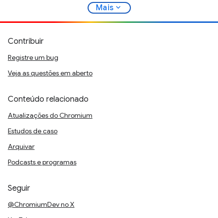
expand_more
Mais
Contribuir
Registre um bug
Veja as questões em aberto
Conteúdo relacionado
Atualizações do Chromium
Estudos de caso
Arquivar
Podcasts e programas
Seguir
@ChromiumDev no X