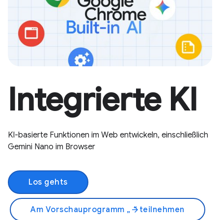
Integrierte KI
KI-basierte Funktionen im Web entwickeln, einschließlich
Gemini Nano im Browser
Los gehts
Am Vorschauprogramm „
“ teilnehmen
arrow_forward