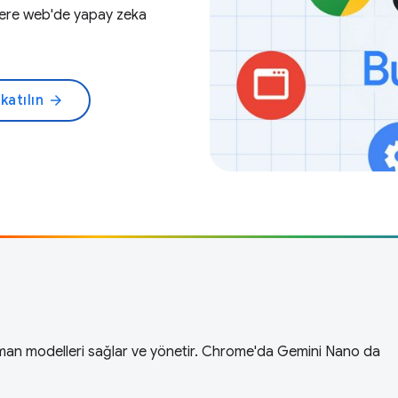
üzere web'de yapay zeka
katılın
arrow_forward
zman modelleri sağlar ve yönetir. Chrome'da Gemini Nano da