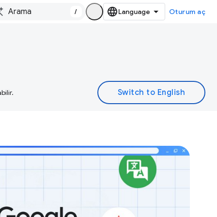
/
Oturum aç
ilir.