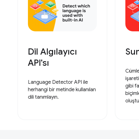
Dil Algılayıcı
Su
API'sı
Cümle
işaret
Language Detector API ile
gibi f
herhangi bir metinde kullanılan
biçiml
dili tanımlayın.
oluştu