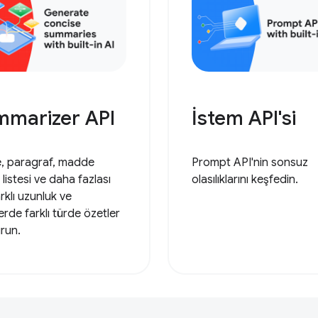
mmarizer API
İstem API'si
, paragraf, madde
Prompt API'nin sonsuz
i listesi ve daha fazlası
olasılıklarını keşfedin.
arklı uzunluk ve
erde farklı türde özetler
run.