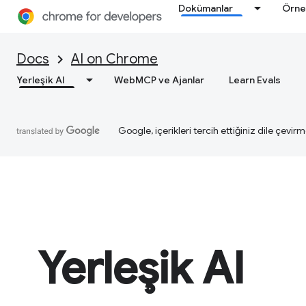
Dokümanlar
Örne
Docs
AI on Chrome
Yerleşik AI
WebMCP ve Ajanlar
Learn Evals
Google, içerikleri tercih ettiğiniz dile çevirm
Yerleşik AI