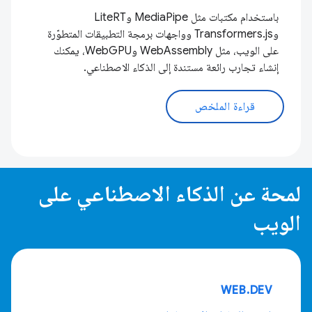
باستخدام مكتبات مثل MediaPipe وLiteRT
وTransformers.js وواجهات برمجة التطبيقات المتطوّرة
على الويب، مثل WebAssembly وWebGPU، يمكنك
إنشاء تجارب رائعة مستندة إلى الذكاء الاصطناعي.
قراءة الملخص
لمحة عن الذكاء الاصطناعي على
الويب
WEB.DEV