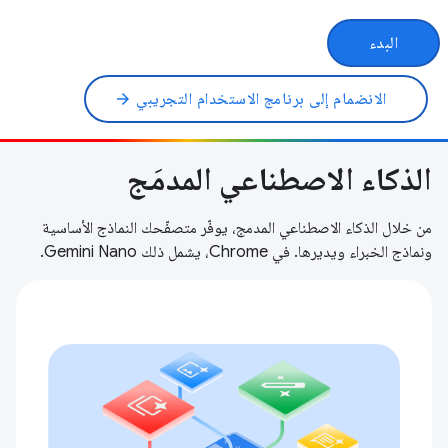
البدء
الانضمام إلى برنامج الاستخدام التجريبي
arrow_forward
الذكاء الاصطناعي المدمَج
من خلال الذكاء الاصطناعي المدمج، يوفّر متصفّحك النماذج الأساسية
ونماذج الخبراء ويديرها. في Chrome، يشمل ذلك Gemini Nano.