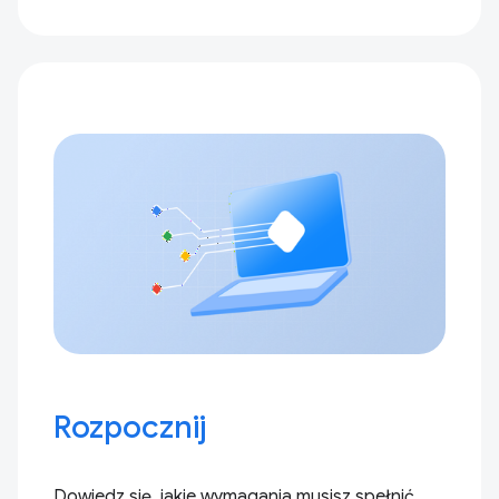
Rozpocznij
Dowiedz się, jakie wymagania musisz spełnić,