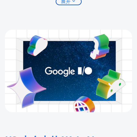
expand_more
展开