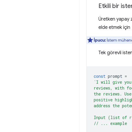
Etkili bir i
Üretken yapay ze
elde etmek için
İpucu:
İstem mühendi
Tek görevli iste
const
prompt
=
`I will give you
reviews, with fo
the reviews. Use
positive highlig
address the pote
Input (list of r
// ... example