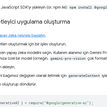
JavaScript SDK'yı yükleyin (ör. npm ile):
npm install @goog
tleyici uygulama oluşturma
apay zeka nesnesi başlatın
.
leri oluşturmak için bir işlev oluşturun.
ken yapay zeka modelini seçin. Kullanım alanımız için Gemini Pr
ınıza özel bir model (örneğin,
gemini-pro-vision
çok formatlı 
m ekleyin.
mi bağımsız değişken olarak iletmek için
generateContent
işle
tı oluşturup döndürür.
nerativeAI
}
=
require
(
"@google/generative-ai"
);