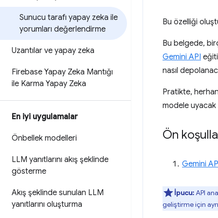
Sunucu tarafı yapay zeka ile
Bu özelliği oluş
yorumları değerlendirme
Bu belgede, bir
Uzantılar ve yapay zeka
Gemini API
eğit
nasıl depolanaca
Firebase Yapay Zeka Mantığı
ile Karma Yapay Zeka
Pratikte, herhan
modele uyacak ş
En iyi uygulamalar
Ön koşulla
Önbellek modelleri
LLM yanıtlarını akış şeklinde
Gemini API
gösterme
Akış şeklinde sunulan LLM
İpucu:
API ana
yanıtlarını oluşturma
geliştirme için ayr