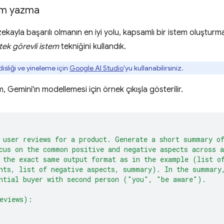
stem yazma
kayla başarılı olmanın en iyi yolu, kapsamlı bir istem oluşturmakt
tek görevli istem
tekniğini kullandık.
sliği ve yineleme için
Google AI Studio
'yu kullanabilirsiniz.
m, Gemini'ın modellemesi için örnek çıkışla gösterilir.
 user reviews for a product. Generate a short summary o
cus on the common positive and negative aspects across a
 the exact same output format as in the example (list o
hts, list of negative aspects, summary). In the summary
ntial buyer with second person ("you", "be aware").
eviews):