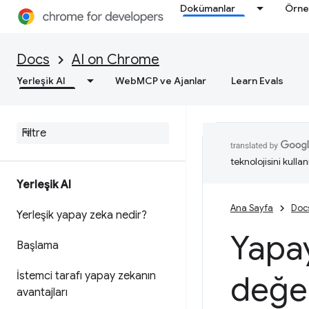
Dokümanlar
Örne
Docs
AI on Chrome
Yerleşik AI
WebMCP ve Ajanlar
Learn Evals
teknolojisini kullan
Yerleşik AI
Ana Sayfa
Doc
Yerleşik yapay zeka nedir?
Yapay
Başlama
İstemci tarafı yapay zekanın
değer
avantajları