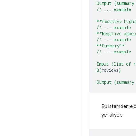
Output (summary
// ... example
**Positive high
// ... example
**Negative aspe
// ... example
**Summary**
// ... example
Input (list of r
${
reviews
}
Output (summary
Bu istemden elde
yer alıyor.