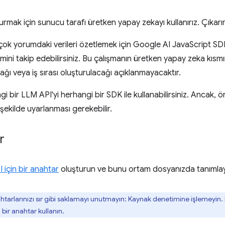
turmak için sunucu tarafı üretken yapay zekayı kullanırız. Çıkar
çok yorumdaki verileri özetlemek için Google AI JavaScript SDK
imini takip edebilirsiniz. Bu çalışmanın üretken yapay zeka kıs
ğı veya iş sırası oluşturulacağı açıklanmayacaktır.
gi bir LLM API'yi herhangi bir SDK ile kullanabilirsiniz. Ancak, ö
ekilde uyarlanması gerekebilir.
r
 için bir anahtar
oluşturun ve bunu ortam dosyanızda tanımlay
htarlarınızı sır gibi saklamayı unutmayın: Kaynak denetimine işlemeyin. K
ı bir anahtar kullanın.