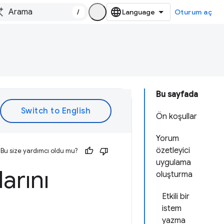
/
Oturum aç
Bu sayfada
Ön koşullar
Yorum
özetleyici
Bu size yardımcı oldu mu?
uygulama
arını
oluşturma
Etkili bir
istem
yazma