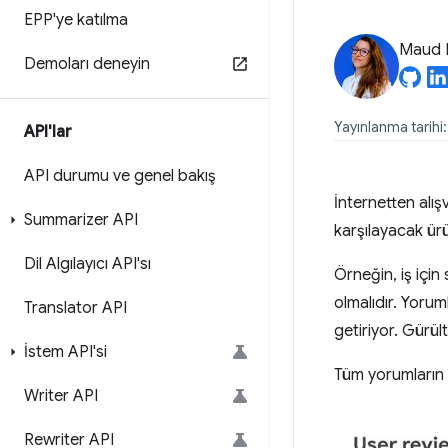
EPP'ye katılma
Maud 
Demoları deneyin
Yayınlanma tarihi
API'lar
API durumu ve genel bakış
İnternetten alış
Summarizer API
karşılayacak ürü
Dil Algılayıcı API'sı
Örneğin, iş için 
olmalıdır. Yoru
Translator API
getiriyor. Gürü
İstem API'si
Tüm yorumların b
Writer API
Rewriter API