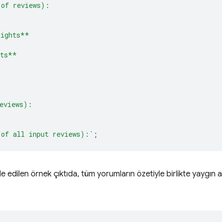
 of reviews):
lights**
cts**
eviews):
 of all input reviews):`
;
 edilen örnek çıktıda, tüm yorumların özetiyle birlikte yaygın a