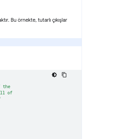
ır. Bu örnekte, tutarlı çıkışlar
f the
ll of
f
,