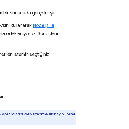
ım bir sunucuda gerçekleşir.
'sını kullanarak
Node.js ile
mına odaklanıyoruz. Sonuçların
nerilen istemin seçtiğiniz
ın.
apsamlarını web sitenizle sınırlayın. Yerel