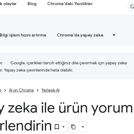
k olaylar
Blog
Chrome'daki Yenilikler
Bilgi işlem hızını artırma
Chrome'da yapay zeka
Google, içerikleri tercih ettiğiniz dile çevirmek için yapay zeka
ır. Yapay zeka çevirilerinde hata olabilir.
s
AI on Chrome
Yerleşik AI
 zeka ile ürün yoruml
lendirin