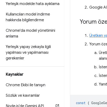
Yerleşik modelde hata ayıklama
Google AI 
Kullanıcıları model indirme
hakkında bilgilendirme
Yorum öze
Chrome'da model yönetimini
Üretken y
anlama
Yorum özet
Yerleşik yapay zekayla ilgili
yapılması ve yapılmaması
Üret
gerekenler
alan
İste
Kaynaklar
İste
Yanı
Chrome Ekibi ile tanışın
Sözlük ve kavramlar
const
{
GoogleGe
Node
.
js'de Gemini API