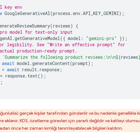
I key env
w
GoogleGenerativeAI
(
process
.
env
.
API_KEY_GEMINI
);
enerateReviewSummary
(
reviews
)
{
pro model for text-only input
genAI
.
getGenerativeModel
({
model
:
"gemini-pro"
});
or legibility. See "Write an effective prompt" for
actual production-ready prompt.
`Summarize the following product reviews:\n\n
${
reviews
await
model
.
generateContent
(
prompt
);
=
await
result
.
response
;
=
response
.
text
();
;
unlukla) gerçek kişiler tarafından gönderilir ve bu nedenle genellikle kim
re eklenir. KDS, özetleme görevleri için yararlı değildir ve kaliteyi olumsuz
an önce her zaman kimliği tanımlayabilecek bilgileri kaldırın.