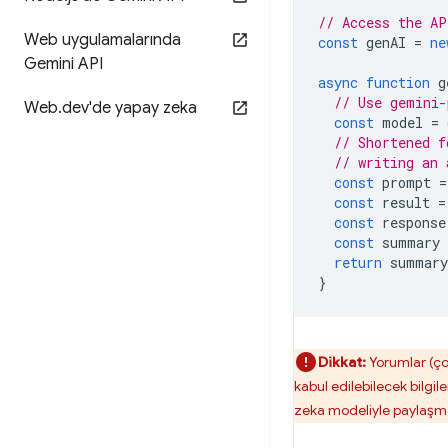
// Access the AP
Web uygulamalarında
const
genAI
=
ne
Gemini API
async
function
g
// Use gemini-
Web
.
dev'de yapay zeka
const
model
=
// Shortened f
// writing an 
const
prompt
=
const
result
=
const
response
const
summary
return
summary
}
Dikkat:
Yorumlar (çoğ
kabul edilebilecek bilgile
zeka modeliyle paylaşmad