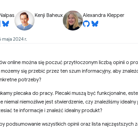
Nalpas
Kenji Baheux
Alexandra Klepper
 maja 2024 r.
w online można się poczuć przytłoczonym liczbą opinii o pro
możemy się przebić przez ten szum informacyjny, aby znaleźć
onkretne potrzeby?
kamy plecaka do pracy. Plecaki muszą być funkcjonalne, este
 że niemal niemożliwe jest stwierdzenie, czy znaleźliśmy idealn
zesiać te informacje i znaleźć idealny produkt?
y podsumowanie wszystkich opinii oraz lista najczęstszych za