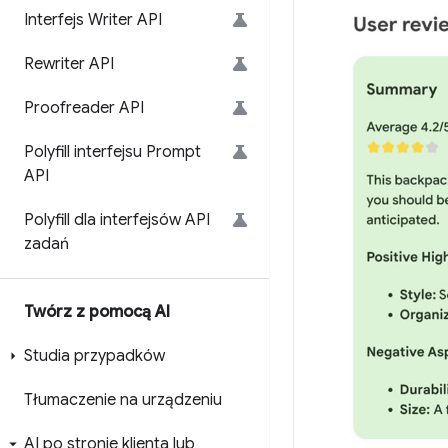
Interfejs Writer API
Rewriter API
Proofreader API
Polyfill interfejsu Prompt
API
Polyfill dla interfejsów API
zadań
Twórz z pomocą AI
Studia przypadków
Tłumaczenie na urządzeniu
AI po stronie klienta lub