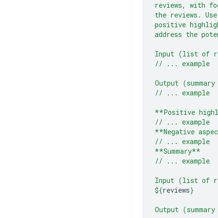
reviews, with fo
the reviews. Use
positive highlig
address the pote
Input (list of r
// ... example
Output (summary
// ... example
**Positive high
// ... example
**Negative aspe
// ... example
**Summary**
// ... example
Input (list of r
${
reviews
}
Output (summary