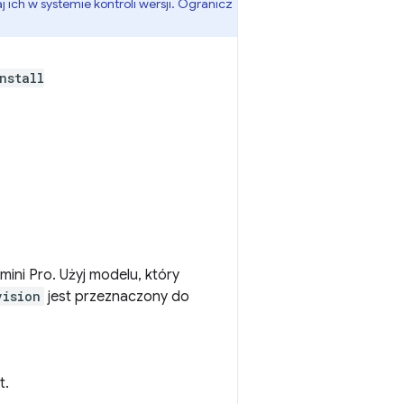
j ich w systemie kontroli wersji. Ogranicz
nstall
ni Pro. Użyj modelu, który
vision
jest przeznaczony do
t.