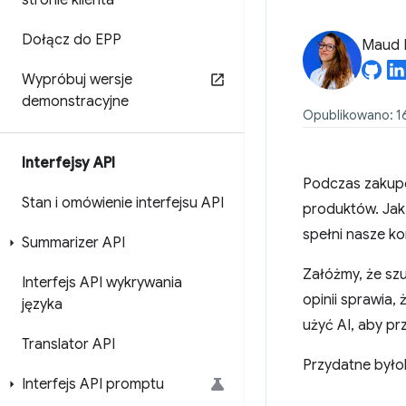
stronie klienta
Dołącz do EPP
Maud 
Wypróbuj wersje
demonstracyjne
Opublikowano: 16
Interfejsy API
Podczas zakupó
Stan i omówienie interfejsu API
produktów. Jak 
spełni nasze k
Summarizer API
Załóżmy, że szu
Interfejs API wykrywania
opinii sprawia,
języka
użyć AI, aby pr
Translator API
Przydatne byłob
Interfejs API promptu