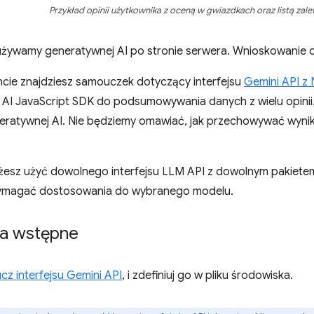
Przykład opinii użytkownika z oceną w gwiazdkach oraz listą zalet
 używamy generatywnej AI po stronie serwera. Wnioskowanie 
ie znajdziesz samouczek dotyczący interfejsu
Gemini API z 
 AI JavaScript SDK do podsumowywania danych z wielu opinii.
ratywnej AI. Nie będziemy omawiać, jak przechowywać wyniki 
esz użyć dowolnego interfejsu LLM API z dowolnym pakiet
ymagać dostosowania do wybranego modelu.
a wstępne
ucz interfejsu Gemini API
, i zdefiniuj go w pliku środowiska.