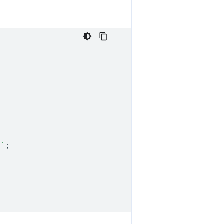
}
`
;