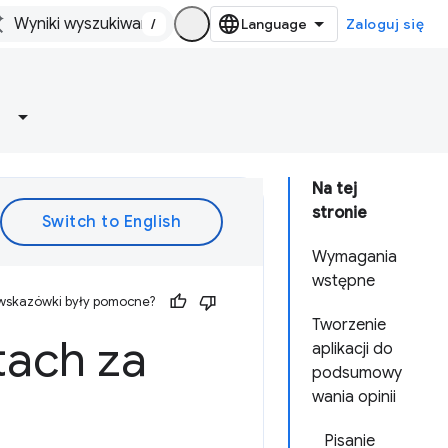
/
Zaloguj się
Na tej
stronie
Wymagania
wstępne
 wskazówki były pomocne?
Tworzenie
tach za
aplikacji do
podsumowy
wania opinii
Pisanie