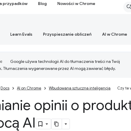
ia przypadków
Blog
Nowości w Chrome
Learn Evals
Przyspieszanie obliczeń
AI w Chrome
Google używa technologii AI do tłumaczenia treści na Twój
k. Tłumaczenia wygenerowane przez AI mogą zawierać błędy.
Docs
AI on Chrome
Wbudowana sztuczna inteligencja
Czy te
anie opinii o produk
cą AI