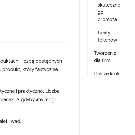
skuteczne
go
prompta
Limity
tokenów
Tworzenie
dla firm
duktach i liczbą dostępnych
 produkt, który faktycznie
Dalsze kroki
tyczne i praktyczne. Liczba
y plecak. A gdybyśmy mogli
let i wad.