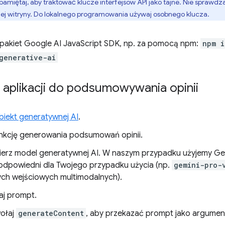
pamiętaj, aby traktować klucze interfejsów API jako tajne. Nie sprawdza
jej witryny. Do lokalnego programowania używaj osobnego klucza.
j pakiet Google AI JavaScript SDK, np. za pomocą npm:
npm i
generative-ai
 aplikacji do podsumowywania opinii
obiekt generatywnej AI
.
nkcję generowania podsumowań opinii.
erz model generatywnej AI. W naszym przypadku użyjemy Gemi
 odpowiedni dla Twojego przypadku użycia (np.
gemini-pro-
ch wejściowych multimodalnych).
j prompt.
ołaj
generateContent
, aby przekazać prompt jako argumen