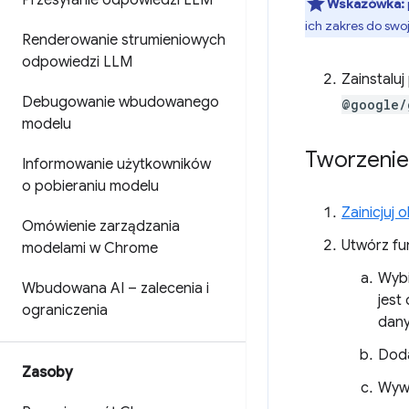
Przesyłanie odpowiedzi LLM
Wskazówka:
ich zakres do swo
Renderowanie strumieniowych
odpowiedzi LLM
Zainstalu
Debugowanie wbudowanego
@google/
modelu
Tworzenie
Informowanie użytkowników
o pobieraniu modelu
Zainicjuj 
Omówienie zarządzania
Utwórz fu
modelami w Chrome
Wybi
Wbudowana AI – zalecenia i
jest
ograniczenia
dany
Doda
Zasoby
Wyw