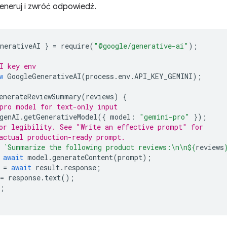
neruj i zwróć odpowiedź.
nerativeAI
}
=
require
(
"@google/generative-ai"
);
I key env
w
GoogleGenerativeAI
(
process
.
env
.
API_KEY_GEMINI
);
enerateReviewSummary
(
reviews
)
{
pro model for text-only input
genAI
.
getGenerativeModel
({
model
:
"gemini-pro"
});
or legibility. See "Write an effective prompt" for
actual production-ready prompt.
`Summarize the following product reviews:\n\n
${
reviews
await
model
.
generateContent
(
prompt
);
=
await
result
.
response
;
=
response
.
text
();
;