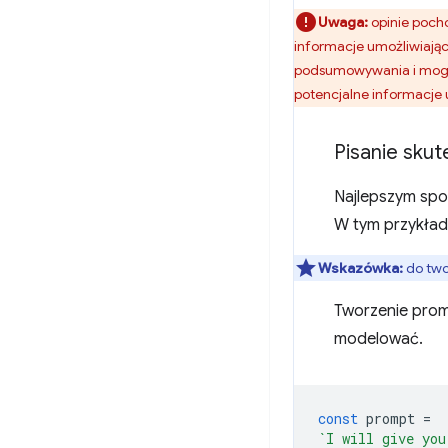
Uwaga:
opinie poch
informacje umożliwiając
podsumowywania i mogą
potencjalne informacje 
Pisanie sku
Najlepszym spo
W tym przykładz
Wskazówka:
do two
Tworzenie prom
modelować.
const
prompt
=
`I will give you