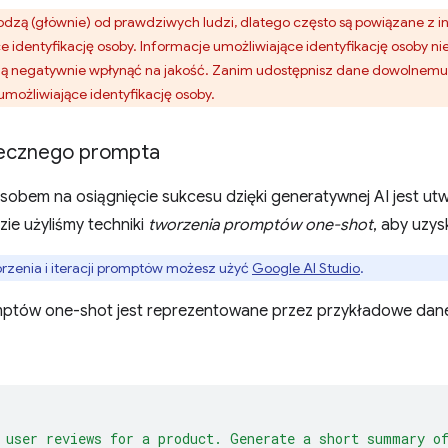
odzą (głównie) od prawdziwych ludzi, dlatego często są powiązane z 
e identyfikację osoby. Informacje umożliwiające identyfikację osoby 
 negatywnie wpłynąć na jakość. Zanim udostępnisz dane dowolnemu 
umożliwiające identyfikację osoby.
tecznego prompta
sobem na osiągnięcie sukcesu dzięki generatywnej AI jest u
ie użyliśmy techniki
tworzenia promptów one-shot
, aby uzys
rzenia i iteracji promptów możesz użyć
Google AI Studio
.
ptów one-shot jest reprezentowane przez przykładowe dane
 user reviews for a product. Generate a short summary o