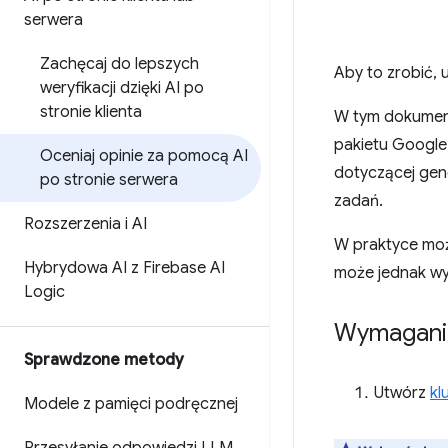
serwera
Zachęcaj do lepszych
Aby to zrobić,
weryfikacji dzięki AI po
stronie klienta
W tym dokumenc
pakietu Google
Oceniaj opinie za pomocą AI
dotyczącej gene
po stronie serwera
zadań.
Rozszerzenia i AI
W praktyce moż
Hybrydowa AI z Firebase AI
może jednak w
Logic
Wymagani
Sprawdzone metody
Utwórz
kl
Modele z pamięci podręcznej