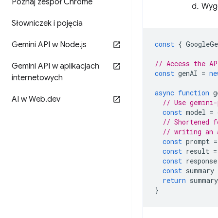
Poznaj zespół Chrome
Wyge
Słowniczek i pojęcia
const
{
GoogleGe
Gemini API w Node
.
js
// Access the AP
Gemini API w aplikacjach
const
genAI
=
ne
internetowych
async
function
g
AI w Web
.
dev
// Use gemini-
const
model
=
// Shortened f
// writing an 
const
prompt
=
const
result
=
const
response
const
summary
return
summary
}