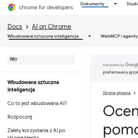
Dokumenty
Stud
Docs
AI on Chrome
Wbudowana sztuczna inteligencja
WebMCP i agenty
preferowany języ
Wbudowana sztuczna
inteligencja
Strona główna
Co to jest wbudowana AI?
Oceni
Rozpocznij
pomo
Zalety korzystania z AI po