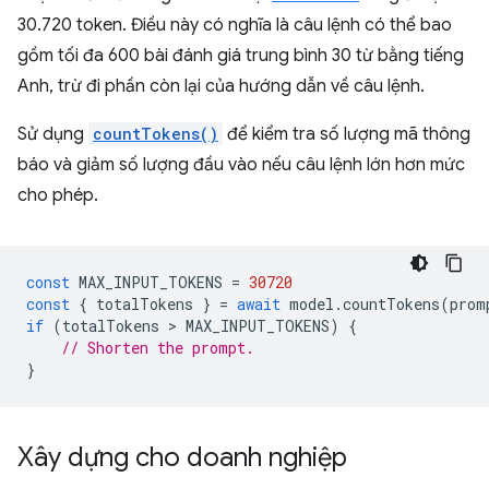
30.720 token. Điều này có nghĩa là câu lệnh có thể bao
gồm tối đa 600 bài đánh giá trung bình 30 từ bằng tiếng
Anh, trừ đi phần còn lại của hướng dẫn về câu lệnh.
Sử dụng
countTokens()
để kiểm tra số lượng mã thông
báo và giảm số lượng đầu vào nếu câu lệnh lớn hơn mức
cho phép.
const
MAX_INPUT_TOKENS
=
30720
const
{
totalTokens
}
=
await
model
.
countTokens
(
prom
if
(
totalTokens
 > 
MAX_INPUT_TOKENS
)
{
// Shorten the prompt.
}
Xây dựng cho doanh nghiệp