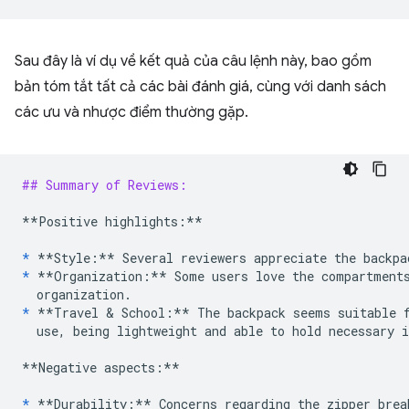
Sau đây là ví dụ về kết quả của câu lệnh này, bao gồm
bản tóm tắt tất cả các bài đánh giá, cùng với danh sách
các ưu và nhược điểm thường gặp.
## Summary of Reviews:
**Positive highlights:**
*
**Style:**
*
**Organization:**
 Some users love the compartments
*
**Travel & School:**
 The backpack seems suitable f
  use, being lightweight and able to hold necessary i
**Negative aspects:**
*
**Durability:**
 Concerns regarding the zipper brea