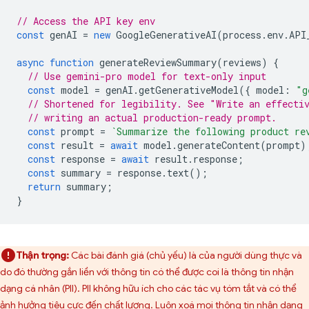
// Access the API key env
const
genAI
=
new
GoogleGenerativeAI
(
process
.
env
.
API
async
function
generateReviewSummary
(
reviews
)
{
// Use gemini-pro model for text-only input
const
model
=
genAI
.
getGenerativeModel
({
model
:
"g
// Shortened for legibility. See "Write an effecti
// writing an actual production-ready prompt.
const
prompt
=
`Summarize the following product re
const
result
=
await
model
.
generateContent
(
prompt
)
const
response
=
await
result
.
response
;
const
summary
=
response
.
text
();
return
summary
;
}
Thận trọng:
Các bài đánh giá (chủ yếu) là của người dùng thực và
do đó thường gắn liền với thông tin có thể được coi là thông tin nhận
dạng cá nhân (PII). PII không hữu ích cho các tác vụ tóm tắt và có thể
ảnh hưởng tiêu cực đến chất lượng. Luôn xoá mọi thông tin nhận dạng