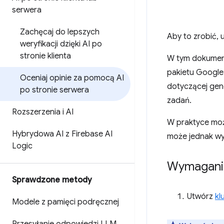
serwera
Zachęcaj do lepszych
Aby to zrobić,
weryfikacji dzięki AI po
stronie klienta
W tym dokumenc
pakietu Google
Oceniaj opinie za pomocą AI
dotyczącej gene
po stronie serwera
zadań.
Rozszerzenia i AI
W praktyce moż
Hybrydowa AI z Firebase AI
może jednak w
Logic
Wymagani
Sprawdzone metody
Utwórz
kl
Modele z pamięci podręcznej