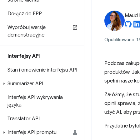
stronie klienta
Dołącz do EPP
Maud 
Wypróbuj wersje
demonstracyjne
Opublikowano: 16
Interfejsy API
Podczas zakupó
Stan i omówienie interfejsu API
produktów. Jak 
spełni nasze k
Summarizer API
Załóżmy, że szu
Interfejs API wykrywania
opinii sprawia,
języka
użyć AI, aby pr
Translator API
Przydatne byłob
Interfejs API promptu