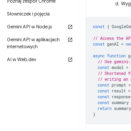
Poznaj zespół Chrome
Wyge
Słowniczek i pojęcia
const
{
GoogleGe
Gemini API w Node
.
js
// Access the AP
Gemini API w aplikacjach
const
genAI
=
ne
internetowych
async
function
g
AI w Web
.
dev
// Use gemini-
const
model
=
// Shortened f
// writing an 
const
prompt
=
const
result
=
const
response
const
summary
return
summary
}