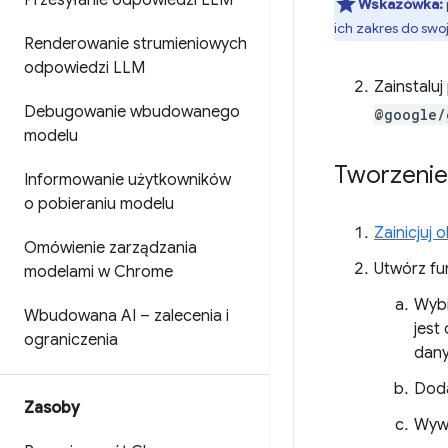
Przesyłanie odpowiedzi LLM
Wskazówka:
ich zakres do swo
Renderowanie strumieniowych
odpowiedzi LLM
Zainstalu
Debugowanie wbudowanego
@google/
modelu
Tworzenie
Informowanie użytkowników
o pobieraniu modelu
Zainicjuj 
Omówienie zarządzania
Utwórz fu
modelami w Chrome
Wybi
Wbudowana AI – zalecenia i
jest
ograniczenia
dany
Doda
Zasoby
Wyw