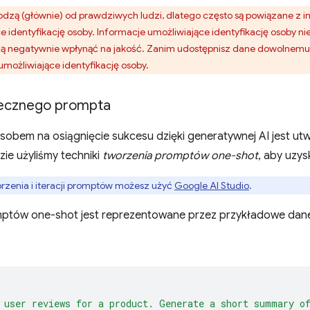
odzą (głównie) od prawdziwych ludzi, dlatego często są powiązane z 
e identyfikację osoby. Informacje umożliwiające identyfikację osoby 
 negatywnie wpłynąć na jakość. Zanim udostępnisz dane dowolnemu 
umożliwiające identyfikację osoby.
tecznego prompta
sobem na osiągnięcie sukcesu dzięki generatywnej AI jest u
ie użyliśmy techniki
tworzenia promptów one-shot
, aby uzys
rzenia i iteracji promptów możesz użyć
Google AI Studio
.
ptów one-shot jest reprezentowane przez przykładowe dane
 user reviews for a product. Generate a short summary o