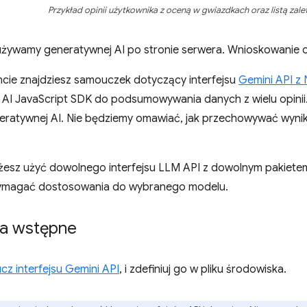
Przykład opinii użytkownika z oceną w gwiazdkach oraz listą zalet
 używamy generatywnej AI po stronie serwera. Wnioskowanie 
ie znajdziesz samouczek dotyczący interfejsu
Gemini API z 
 AI JavaScript SDK do podsumowywania danych z wielu opinii.
ratywnej AI. Nie będziemy omawiać, jak przechowywać wyniki 
esz użyć dowolnego interfejsu LLM API z dowolnym pakiet
ymagać dostosowania do wybranego modelu.
a wstępne
ucz interfejsu Gemini API
, i zdefiniuj go w pliku środowiska.