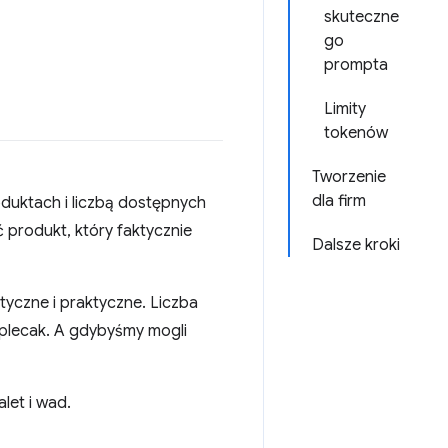
skuteczne
go
prompta
Limity
tokenów
Tworzenie
dla firm
duktach i liczbą dostępnych
 produkt, który faktycznie
Dalsze kroki
tyczne i praktyczne. Liczba
y plecak. A gdybyśmy mogli
let i wad.