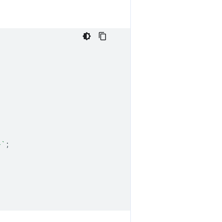
}
`
;