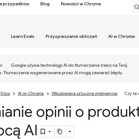
ia przypadków
Blog
Nowości w Chrome
Learn Evals
Przyspieszanie obliczeń
AI w Chrome
Google używa technologii AI do tłumaczenia treści na Twój
k. Tłumaczenia wygenerowane przez AI mogą zawierać błędy.
Docs
AI on Chrome
Wbudowana sztuczna inteligencja
Czy te
anie opinii o produk
cą AI