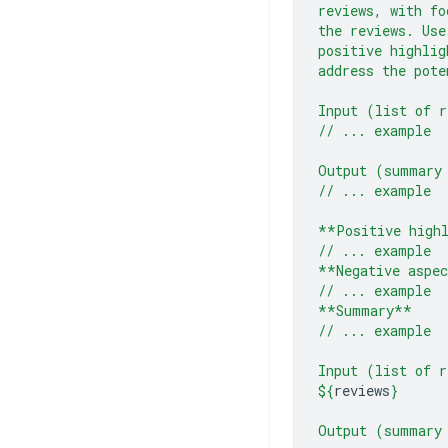
reviews, with fo
the reviews. Use
positive highlig
address the pote
Input (list of r
// ... example
Output (summary
// ... example
**Positive high
// ... example
**Negative aspe
// ... example
**Summary**
// ... example
Input (list of r
${
reviews
}
Output (summary