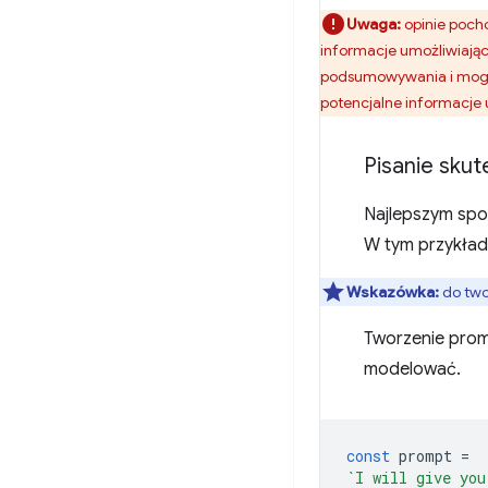
Uwaga:
opinie poch
informacje umożliwiając
podsumowywania i mogą
potencjalne informacje 
Pisanie sku
Najlepszym spo
W tym przykładz
Wskazówka:
do two
Tworzenie prom
modelować.
const
prompt
=
`I will give you