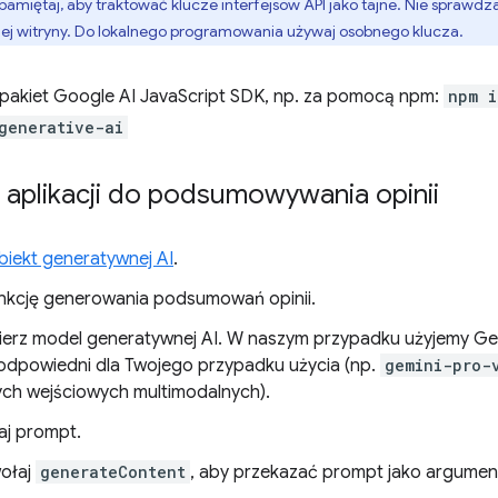
pamiętaj, aby traktować klucze interfejsów API jako tajne. Nie sprawdza
jej witryny. Do lokalnego programowania używaj osobnego klucza.
j pakiet Google AI JavaScript SDK, np. za pomocą npm:
npm i
generative-ai
 aplikacji do podsumowywania opinii
obiekt generatywnej AI
.
nkcję generowania podsumowań opinii.
erz model generatywnej AI. W naszym przypadku użyjemy Gemi
 odpowiedni dla Twojego przypadku użycia (np.
gemini-pro-
ch wejściowych multimodalnych).
j prompt.
ołaj
generateContent
, aby przekazać prompt jako argumen