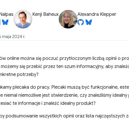
Nalpas
Kenji Baheux
Alexandra Klepper
 maja 2024 r.
w online można się poczuć przytłoczonym liczbą opinii o pro
możemy się przebić przez ten szum informacyjny, aby znaleźć
onkretne potrzeby?
kamy plecaka do pracy. Plecaki muszą być funkcjonalne, este
 że niemal niemożliwe jest stwierdzenie, czy znaleźliśmy idealn
zesiać te informacje i znaleźć idealny produkt?
y podsumowanie wszystkich opinii oraz lista najczęstszych za