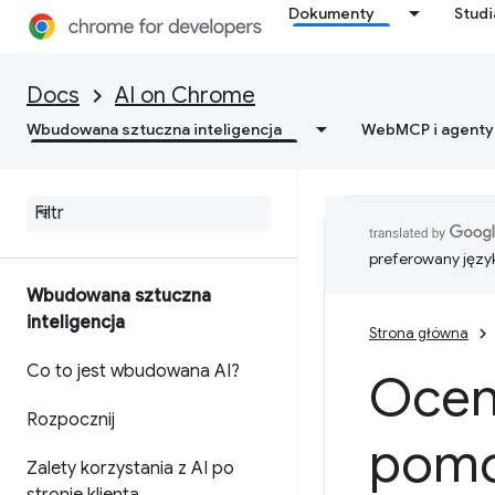
Dokumenty
Stud
Docs
AI on Chrome
Wbudowana sztuczna inteligencja
WebMCP i agenty
preferowany języ
Wbudowana sztuczna
inteligencja
Strona główna
Co to jest wbudowana AI?
Oceni
Rozpocznij
pomo
Zalety korzystania z AI po