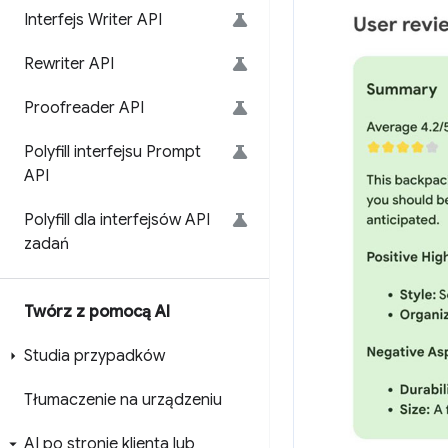
Interfejs Writer API
Rewriter API
Proofreader API
Polyfill interfejsu Prompt
API
Polyfill dla interfejsów API
zadań
Twórz z pomocą AI
Studia przypadków
Tłumaczenie na urządzeniu
AI po stronie klienta lub