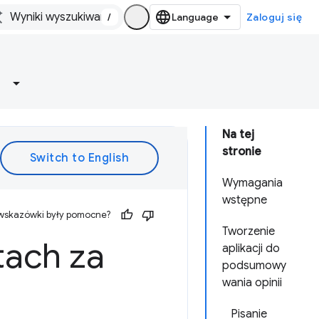
/
Zaloguj się
Na tej
stronie
Wymagania
wstępne
 wskazówki były pomocne?
Tworzenie
tach za
aplikacji do
podsumowy
wania opinii
Pisanie