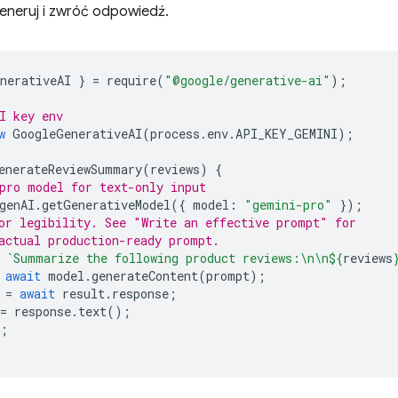
neruj i zwróć odpowiedź.
nerativeAI
}
=
require
(
"@google/generative-ai"
);
I key env
w
GoogleGenerativeAI
(
process
.
env
.
API_KEY_GEMINI
);
enerateReviewSummary
(
reviews
)
{
pro model for text-only input
genAI
.
getGenerativeModel
({
model
:
"gemini-pro"
});
or legibility. See "Write an effective prompt" for
actual production-ready prompt.
`Summarize the following product reviews:\n\n
${
reviews
await
model
.
generateContent
(
prompt
);
=
await
result
.
response
;
=
response
.
text
();
;