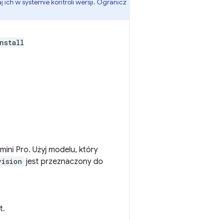
j ich w systemie kontroli wersji. Ogranicz
nstall
ni Pro. Użyj modelu, który
vision
jest przeznaczony do
t.