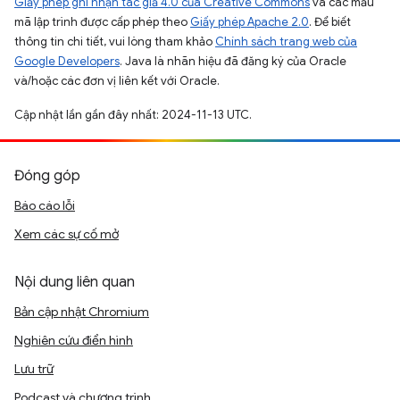
Giấy phép ghi nhận tác giả 4.0 của Creative Commons
và các mẫu
mã lập trình được cấp phép theo
Giấy phép Apache 2.0
. Để biết
thông tin chi tiết, vui lòng tham khảo
Chính sách trang web của
Google Developers
. Java là nhãn hiệu đã đăng ký của Oracle
và/hoặc các đơn vị liên kết với Oracle.
Cập nhật lần gần đây nhất: 2024-11-13 UTC.
Đóng góp
Báo cáo lỗi
Xem các sự cố mở
Nội dung liên quan
Bản cập nhật Chromium
Nghiên cứu điển hình
Lưu trữ
Podcast và chương trình