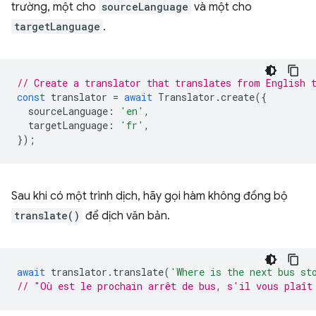
trường, một cho
sourceLanguage
và một cho
targetLanguage
.
// Create a translator that translates from English 
const
translator
=
await
Translator
.
create
({
sourceLanguage
:
'en'
,
targetLanguage
:
'fr'
,
});
Sau khi có một trình dịch, hãy gọi hàm không đồng bộ
translate()
để dịch văn bản.
await
translator
.
translate
(
'Where is the next bus st
// "Où est le prochain arrêt de bus, s'il vous plaît