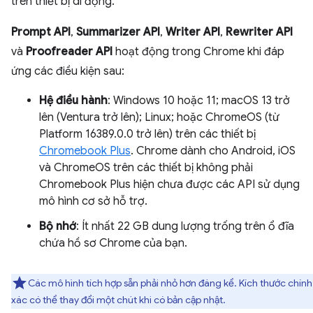
trên thiết bị di động.
Prompt API
,
Summarizer API
,
Writer API
,
Rewriter API
và
Proofreader API
hoạt động trong Chrome khi đáp
ứng các điều kiện sau:
Hệ điều hành
: Windows 10 hoặc 11; macOS 13 trở
lên (Ventura trở lên); Linux; hoặc ChromeOS (từ
Platform 16389.0.0 trở lên) trên các thiết bị
Chromebook Plus
. Chrome dành cho Android, iOS
và ChromeOS trên các thiết bị không phải
Chromebook Plus hiện chưa được các API sử dụng
mô hình cơ sở hỗ trợ.
Bộ nhớ
: Ít nhất 22 GB dung lượng trống trên ổ đĩa
chứa hồ sơ Chrome của bạn.
Các mô hình tích hợp sẵn phải nhỏ hơn đáng kể. Kích thước chính
xác có thể thay đổi một chút khi có bản cập nhật.