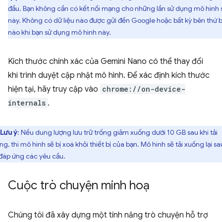
đầu. Bạn không cần có kết nối mạng cho những lần sử dụng mô hình 
này. Không có dữ liệu nào được gửi đến Google hoặc bất kỳ bên thứ 
nào khi bạn sử dụng mô hình này.
Kích thước chính xác của Gemini Nano có thể thay đổi
khi trình duyệt cập nhật mô hình. Để xác định kích thước
hiện tại, hãy truy cập vào
chrome://on-device-
internals
.
Lưu ý
: Nếu dung lượng lưu trữ trống giảm xuống dưới 10 GB sau khi tải
g, thì mô hình sẽ bị xoá khỏi thiết bị của bạn. Mô hình sẽ tải xuống lại sa
 đáp ứng các yêu cầu.
Cuộc trò chuyện minh hoạ
Chúng tôi đã xây dựng một tính năng trò chuyện hỗ trợ