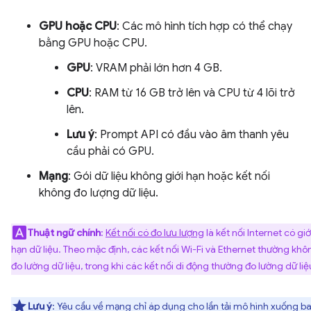
GPU hoặc CPU
: Các mô hình tích hợp có thể chạy
bằng GPU hoặc CPU.
GPU
: VRAM phải lớn hơn 4 GB.
CPU
: RAM từ 16 GB trở lên và CPU từ 4 lõi trở
lên.
Lưu ý
: Prompt API có đầu vào âm thanh yêu
cầu phải có GPU.
Mạng
: Gói dữ liệu không giới hạn hoặc kết nối
không đo lượng dữ liệu.
Thuật ngữ chính
:
Kết nối có đo lưu lượng
là kết nối Internet có giớ
hạn dữ liệu. Theo mặc định, các kết nối Wi-Fi và Ethernet thường khô
đo lường dữ liệu, trong khi các kết nối di động thường đo lường dữ liệ
Lưu ý
: Yêu cầu về mạng chỉ áp dụng cho lần tải mô hình xuống b