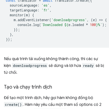
const
translator
=
await
Translator
.
create
({
sourceLanguage
:
'es'
,
targetLanguage
:
'fr'
,
monitor
(
m
)
{
m
.
addEventListener
(
'downloadprogress'
,
(
e
)
=
>
{
console
.
log
(
`Downloaded 
${
e
.
loaded
*
100
}
%`
);
});
},
});
Nếu quá trình tải xuống không thành công, thì các sự
kiện
downloadprogress
sẽ dừng và lời hứa
ready
sẽ bị
từ chối.
Tạo và chạy trình dịch
Để tạo một trình dịch, hãy gọi hàm không đồng bộ
create()
. Hàm này yêu cầu một tham số options có 2