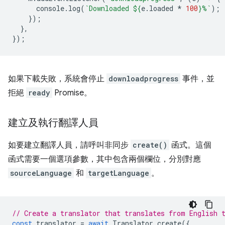
console
.
log
(
`Downloaded 
${
e
.
loaded
*
100
}
%`
);
});
},
});
如果下載失敗，系統會停止
downloadprogress
事件，並
拒絕
ready
Promise。
建立及執行翻譯人員
如要建立翻譯人員，請呼叫非同步
create()
函式。這個
函式需要一個選項參數，其中包含兩個欄位，分別對應
sourceLanguage
和
targetLanguage
。
// Create a translator that translates from English 
const
translator
=
await
Translator
.
create
({