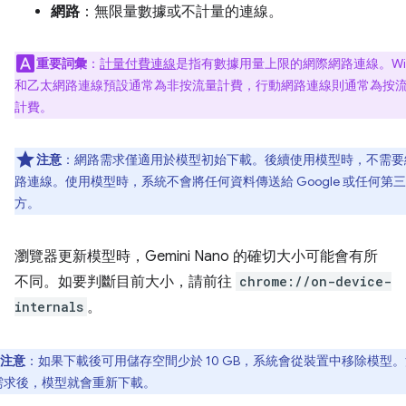
網路
：無限量數據或不計量的連線。
重要詞彙
：
計量付費連線
是指有數據用量上限的網際網路連線。Wi-
和乙太網路連線預設通常為非按流量計費，行動網路連線則通常為按
計費。
注意
：網路需求僅適用於模型初始下載。後續使用模型時，不需要
路連線。使用模型時，系統不會將任何資料傳送給 Google 或任何第三
方。
瀏覽器更新模型時，Gemini Nano 的確切大小可能會有所
不同。如要判斷目前大小，請前往
chrome://on-device-
internals
。
注意
：如果下載後可用儲存空間少於 10 GB，系統會從裝置中移除模型
需求後，模型就會重新下載。