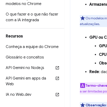
modelos no Chrome
Armazen
O que fazer e o que não fazer
Os modelos in
com a IA integrada
atualizações.
Recursos
GPU ou 
GPU
Conheça a equipe do Chrome
CPU
Glossário e conceitos
Obs
API Gemini no Node
.
js
Rede
: da
API Gemini em apps da
Web
Termo-chav
a ser ilimitadas 
IA no Web
.
dev
Observação