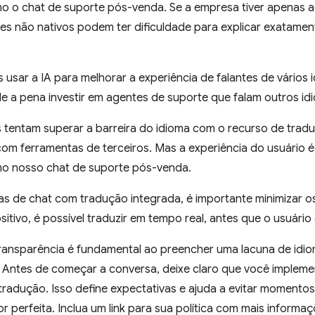
omo o chat de suporte pós-venda. Se a empresa tiver apenas 
ntes não nativos podem ter dificuldade para explicar exatame
ar a IA para melhorar a experiência de falantes de vários id
le a pena investir em agentes de suporte que falam outros i
s tentam superar a barreira do idioma com o recurso de trad
m ferramentas de terceiros. Mas a experiência do usuário é 
omo nosso chat de suporte pós-venda.
as de chat com tradução integrada, é importante minimizar o
sitivo, é possível traduzir em tempo real, antes que o usuári
transparência é fundamental ao preencher uma lacuna de idi
 Antes de começar a conversa, deixe claro que você impleme
tradução. Isso define expectativas e ajuda a evitar momento
r perfeita. Inclua um link para sua política com mais informaç