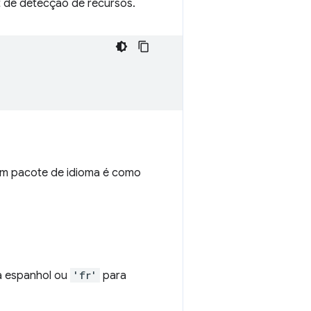
et de detecção de recursos.
Um pacote de idioma é como
 espanhol ou
'fr'
para