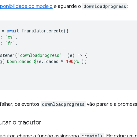
sponibilidade do modelo
e aguarde o
downloadprogress
:
=
await
Translator
.
create
({
:
'es'
,
:
'fr'
,
stener
(
'downloadprogress'
,
(
e
)
=
>
{
g
(
`Downloaded 
${
e
.
loaded
*
100
}
%`
);
falhar, os eventos
downloadprogress
vão parar e a promes
utar o tradutor
tradutor, chame a função assíncrona
create()
. Ele exige u