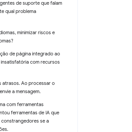
agentes de suporte que falam
nte qual problema
iomas, minimizar riscos e
diomas?
ução de página integrado ao
insatisfatória com recursos
s atrasos. Ao processar o
o envie a mensagem.
oma com ferramentas
ntou ferramentas de IA que
s constrangedores se a
ões.