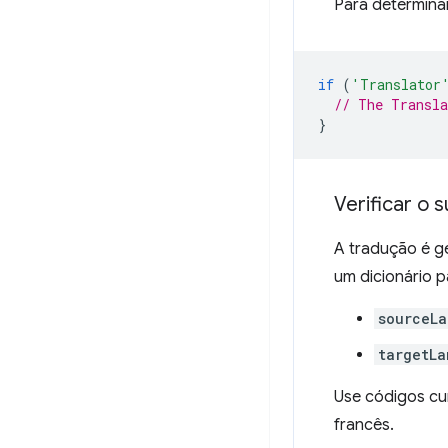
Para determinar
if
(
'Translator
// The Transla
}
Verificar o 
A tradução é g
um dicionário 
sourceL
targetLa
Use códigos cu
francês.