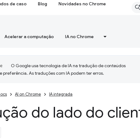
udos de caso
Blog
Novidades no Chrome
Acelerar a computação
IA no Chrome
O Google usa tecnologia de IA na tradução de conteúdos
e preferência. As traduções com IA podem ter erros.
ocs
AI on Chrome
IA integrada
ção do lado do clien