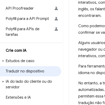
interativos, c
API Proofreader
inglês, os fala
encontraram.
Polyfill para a API Prompt
Como podemos us
Polyfill para APIs de
confirmar se va
tarefas
Alguns usuário
navegador ou co
Crie com IA
interativos, c
Estudos de caso
Para ferrament
Traduzir no dispositivo
idioma no dispo
IA do lado do cliente ou do
No entanto, a 
servidor
automatizadas.
permitem essa 
Extensões e IA
tradução não fo