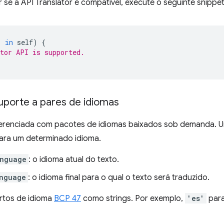
 se a API Translator é compatível, execute o seguinte snipp
'
in
self
)
{
tor API is supported.
suporte a pares de idiomas
erenciada com pacotes de idiomas baixados sob demanda. 
para um determinado idioma.
anguage
: o idioma atual do texto.
nguage
: o idioma final para o qual o texto será traduzido.
rtos de idioma
BCP 47
como strings. Por exemplo,
'es'
para