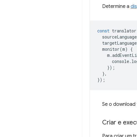
Determine a
di
const
translator
sourceLanguage
targetLanguage
monitor
(
m
)
{
m
.
addEventLi
console
.
lo
});
},
});
Se o download 
Criar e exec
Para criar um 