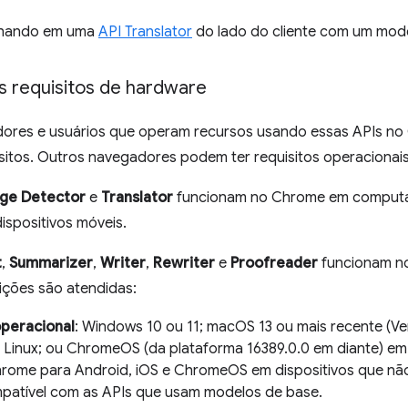
lhando em uma
API Translator
do lado do cliente com um mod
s requisitos de hardware
ores e usuários que operam recursos usando essas APIs no
sitos. Outros navegadores podem ter requisitos operacionais
age Detector
e
Translator
funcionam no Chrome em computa
ispositivos móveis.
t
,
Summarizer
,
Writer
,
Rewriter
e
Proofreader
funcionam n
ições são atendidas:
peracional
: Windows 10 ou 11; macOS 13 ou mais recente (Ve
; Linux; ou ChromeOS (da plataforma 16389.0.0 em diante) em
hrome para Android, iOS e ChromeOS em dispositivos que n
patível com as APIs que usam modelos de base.