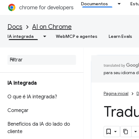
Documentos
Est
Docs
AI on Chrome
IA integrada
WebMCP e agentes
Learn Evals
para seu idioma d
IA integrada
Página inicial
D
O que é IA integrada?
Tradu
Começar
Benefícios da IA do lado do
cliente