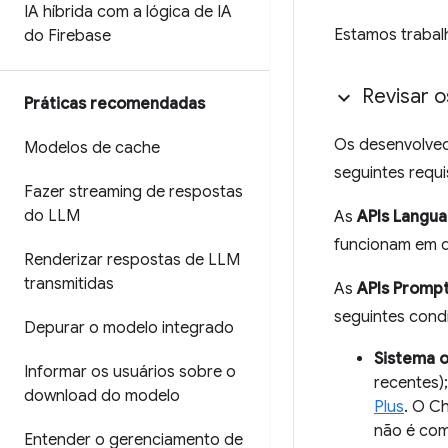
IA híbrida com a lógica de IA
Estamos traba
do Firebase
Revisar o
Práticas recomendadas
Os desenvolved
Modelos de cache
seguintes requi
Fazer streaming de respostas
do LLM
As
APIs Langu
funcionam em d
Renderizar respostas de LLM
transmitidas
As
APIs Promp
seguintes cond
Depurar o modelo integrado
Sistema o
Informar os usuários sobre o
recentes)
download do modelo
Plus
. O C
não é com
Entender o gerenciamento de