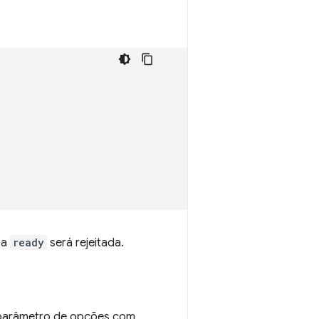
sa
ready
será rejeitada.
m parâmetro de opções com