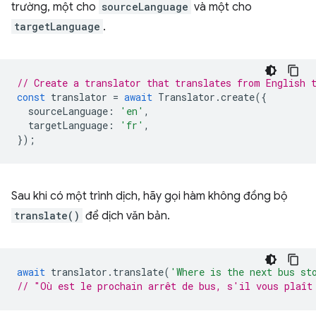
trường, một cho
sourceLanguage
và một cho
targetLanguage
.
// Create a translator that translates from English 
const
translator
=
await
Translator
.
create
({
sourceLanguage
:
'en'
,
targetLanguage
:
'fr'
,
});
Sau khi có một trình dịch, hãy gọi hàm không đồng bộ
translate()
để dịch văn bản.
await
translator
.
translate
(
'Where is the next bus st
// "Où est le prochain arrêt de bus, s'il vous plaît