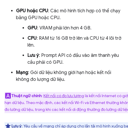
GPU hoặc CPU
: Các mô hình tích hợp có thể chạy
bằng GPU hoặc CPU.
GPU
: VRAM phải lớn hơn 4 GB.
CPU
: RAM từ 16 GB trở lên và CPU từ 4 lõi trở
lên.
Lưu ý
: Prompt API có đầu vào âm thanh yêu
cầu phải có GPU.
Mạng
: Gói dữ liệu không giới hạn hoặc kết nối
không đo lượng dữ liệu.
Thuật ngữ chính
:
Kết nối có đo lưu lượng
là kết nối Internet có giớ
hạn dữ liệu. Theo mặc định, các kết nối Wi-Fi và Ethernet thường khô
đo lường dữ liệu, trong khi các kết nối di động thường đo lường dữ liệ
Lưu ý
: Yêu cầu về mạng chỉ áp dụng cho lần tải mô hình xuống b