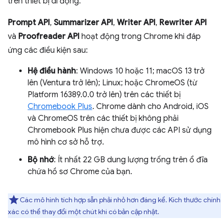
trên thiết bị di động.
Prompt API
,
Summarizer API
,
Writer API
,
Rewriter API
và
Proofreader API
hoạt động trong Chrome khi đáp
ứng các điều kiện sau:
Hệ điều hành
: Windows 10 hoặc 11; macOS 13 trở
lên (Ventura trở lên); Linux; hoặc ChromeOS (từ
Platform 16389.0.0 trở lên) trên các thiết bị
Chromebook Plus
. Chrome dành cho Android, iOS
và ChromeOS trên các thiết bị không phải
Chromebook Plus hiện chưa được các API sử dụng
mô hình cơ sở hỗ trợ.
Bộ nhớ
: Ít nhất 22 GB dung lượng trống trên ổ đĩa
chứa hồ sơ Chrome của bạn.
Các mô hình tích hợp sẵn phải nhỏ hơn đáng kể. Kích thước chính
xác có thể thay đổi một chút khi có bản cập nhật.