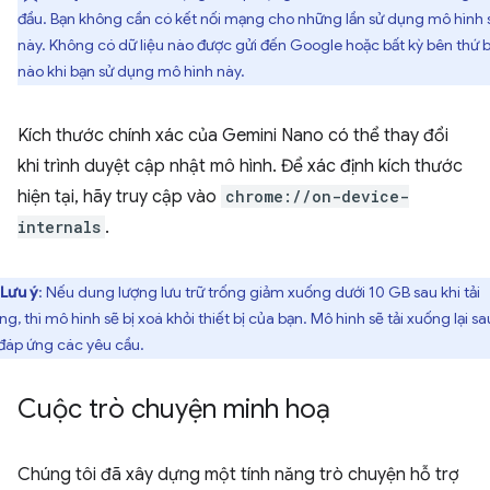
đầu. Bạn không cần có kết nối mạng cho những lần sử dụng mô hình 
này. Không có dữ liệu nào được gửi đến Google hoặc bất kỳ bên thứ 
nào khi bạn sử dụng mô hình này.
Kích thước chính xác của Gemini Nano có thể thay đổi
khi trình duyệt cập nhật mô hình. Để xác định kích thước
hiện tại, hãy truy cập vào
chrome://on-device-
internals
.
Lưu ý
: Nếu dung lượng lưu trữ trống giảm xuống dưới 10 GB sau khi tải
g, thì mô hình sẽ bị xoá khỏi thiết bị của bạn. Mô hình sẽ tải xuống lại sa
 đáp ứng các yêu cầu.
Cuộc trò chuyện minh hoạ
Chúng tôi đã xây dựng một tính năng trò chuyện hỗ trợ