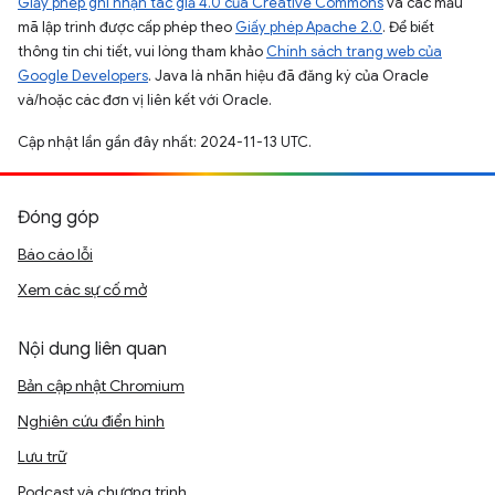
Giấy phép ghi nhận tác giả 4.0 của Creative Commons
và các mẫu
mã lập trình được cấp phép theo
Giấy phép Apache 2.0
. Để biết
thông tin chi tiết, vui lòng tham khảo
Chính sách trang web của
Google Developers
. Java là nhãn hiệu đã đăng ký của Oracle
và/hoặc các đơn vị liên kết với Oracle.
Cập nhật lần gần đây nhất: 2024-11-13 UTC.
Đóng góp
Báo cáo lỗi
Xem các sự cố mở
Nội dung liên quan
Bản cập nhật Chromium
Nghiên cứu điển hình
Lưu trữ
Podcast và chương trình