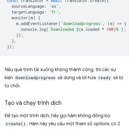
const
translator
=
await
Translator
.
create
({
sourceLanguage
:
'es'
,
targetLanguage
:
'fr'
,
monitor
(
m
)
{
m
.
addEventListener
(
'downloadprogress'
,
(
e
)
=
>
{
console
.
log
(
`Downloaded 
${
e
.
loaded
*
100
}
%`
);
});
},
});
Nếu quá trình tải xuống không thành công, thì các sự
kiện
downloadprogress
sẽ dừng và lời hứa
ready
sẽ bị
từ chối.
Tạo và chạy trình dịch
Để tạo một trình dịch, hãy gọi hàm không đồng bộ
create()
. Hàm này yêu cầu một tham số options có 2