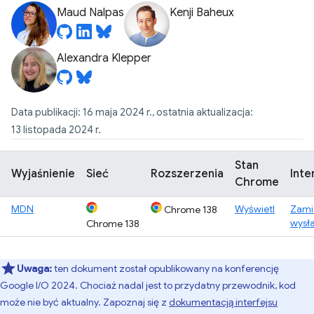
Maud Nalpas
Kenji Baheux
Alexandra Klepper
Data publikacji: 16 maja 2024 r., ostatnia aktualizacja:
13 listopada 2024 r.
Stan
Wyjaśnienie
Sieć
Rozszerzenia
Inte
Chrome
MDN
Wyświetl
Zami
Chrome 138
wysł
Chrome 138
Uwaga:
ten dokument został opublikowany na konferencję
Google I/O 2024. Chociaż nadal jest to przydatny przewodnik, kod
może nie być aktualny. Zapoznaj się z
dokumentacją interfejsu