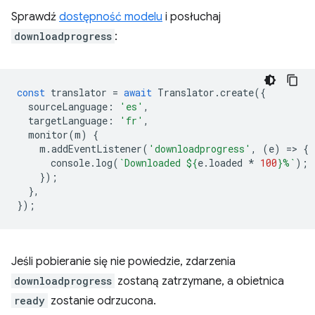
Sprawdź
dostępność modelu
i posłuchaj
downloadprogress
:
const
translator
=
await
Translator
.
create
({
sourceLanguage
:
'es'
,
targetLanguage
:
'fr'
,
monitor
(
m
)
{
m
.
addEventListener
(
'downloadprogress'
,
(
e
)
=
>
{
console
.
log
(
`Downloaded 
${
e
.
loaded
*
100
}
%`
);
});
},
});
Jeśli pobieranie się nie powiedzie, zdarzenia
downloadprogress
zostaną zatrzymane, a obietnica
ready
zostanie odrzucona.