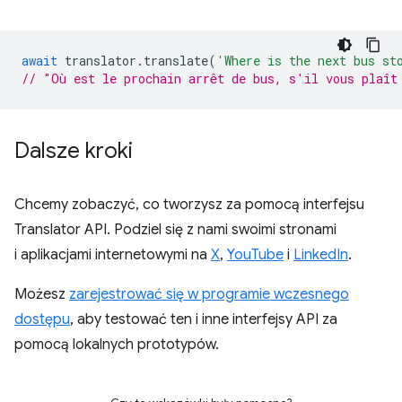
await
translator
.
translate
(
'Where is the next bus st
// "Où est le prochain arrêt de bus, s'il vous plaît
Dalsze kroki
Chcemy zobaczyć, co tworzysz za pomocą interfejsu
Translator API. Podziel się z nami swoimi stronami
i aplikacjami internetowymi na
X
,
YouTube
i
LinkedIn
.
Możesz
zarejestrować się w programie wczesnego
dostępu
, aby testować ten i inne interfejsy API za
pomocą lokalnych prototypów.