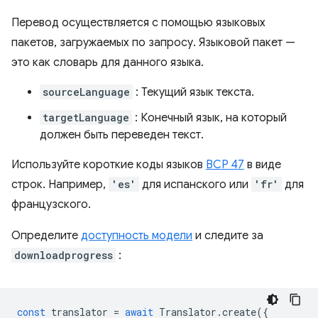
Перевод осуществляется с помощью языковых
пакетов, загружаемых по запросу. Языковой пакет —
это как словарь для данного языка.
sourceLanguage
: Текущий язык текста.
targetLanguage
: Конечный язык, на который
должен быть переведен текст.
Используйте короткие коды языков
BCP 47
в виде
строк. Например,
'es'
для испанского или
'fr'
для
французского.
Определите
доступность модели
и следите за
downloadprogress
:
const
translator
=
await
Translator
.
create
({