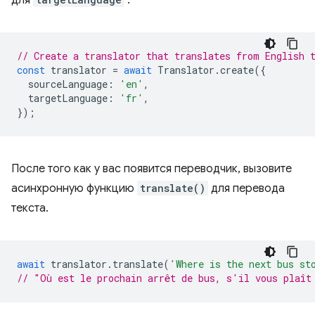
для
.
// Create a translator that translates from English 
const
translator
=
await
Translator
.
create
({
sourceLanguage
:
'en'
,
targetLanguage
:
'fr'
,
});
После того как у вас появится переводчик, вызовите
асинхронную функцию
translate()
для перевода
текста.
await
translator
.
translate
(
'Where is the next bus st
// "Où est le prochain arrêt de bus, s'il vous plaît