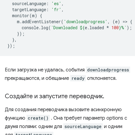
sourceLanguage
:
'es'
,
targetLanguage
:
'fr'
,
monitor
(
m
)
{
m
.
addEventListener
(
'downloadprogress'
,
(
e
)
=
>
{
console
.
log
(
`Downloaded 
${
e
.
loaded
*
100
}
%`
);
});
},
});
Если загрузка не удалась, события
downloadprogress
прекращаются, и обещание
ready
отклоняется.
Создайте и запустите переводчик
.
Для создания переводчика вызовите асинхронную
функцию
create()
. Она требует параметр options с
двумя полями: одним для
sourceLanguage
и одним
targetLanguage