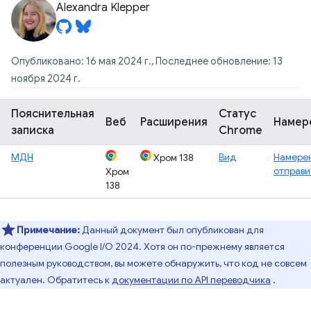
Alexandra Klepper
Опубликовано: 16 мая 2024 г., Последнее обновление: 13
ноября 2024 г.
Пояснительная
Статус
Веб
Расширения
Намер
записка
Chrome
МДН
Вид
Намере
Хром 138
отправи
Хром
138
Примечание:
Данный документ был опубликован для
конференции Google I/O 2024. Хотя он по-прежнему является
полезным руководством, вы можете обнаружить, что код не совсем
актуален. Обратитесь к
документации по API переводчика
.