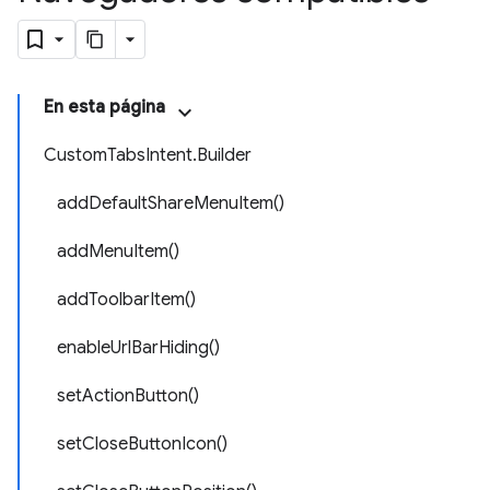
En esta página
CustomTabsIntent.Builder
addDefaultShareMenuItem()
addMenuItem()
addToolbarItem()
enableUrlBarHiding()
setActionButton()
setCloseButtonIcon()