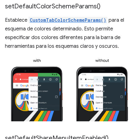
set
Default
Color
Scheme
Params(
)
Establece
CustomTabColorSchemeParams()
para el
esquema de colores determinado. Esto permite
especificar dos colores diferentes para la barra de
herramientas para los esquemas claros y oscuros.
set
Default
Share
Menu
Item
Enabled(
)