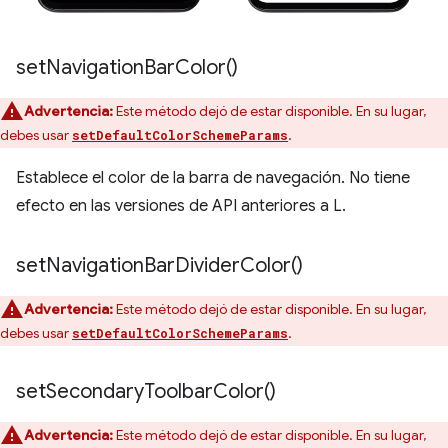
set
Navigation
Bar
Color(
)
Advertencia:
Este método dejó de estar disponible. En su lugar,
debes usar
.
setDefaultColorSchemeParams
Establece el color de la barra de navegación. No tiene
efecto en las versiones de API anteriores a L.
set
Navigation
Bar
Divider
Color(
)
Advertencia:
Este método dejó de estar disponible. En su lugar,
debes usar
.
setDefaultColorSchemeParams
set
Secondary
Toolbar
Color(
)
Advertencia:
Este método dejó de estar disponible. En su lugar,