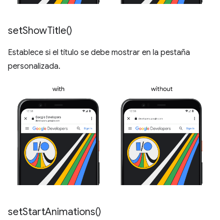
set
Show
Title(
)
Establece si el título se debe mostrar en la pestaña
personalizada.
set
Start
Animations(
)