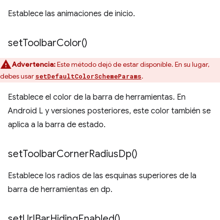
Establece las animaciones de inicio.
set
Toolbar
Color(
)
Advertencia:
Este método dejó de estar disponible. En su lugar,
debes usar
.
setDefaultColorSchemeParams
Establece el color de la barra de herramientas. En
Android L y versiones posteriores, este color también se
aplica a la barra de estado.
set
Toolbar
Corner
Radius
Dp(
)
Establece los radios de las esquinas superiores de la
barra de herramientas en dp.
set
Url
Bar
Hiding
Enabled(
)