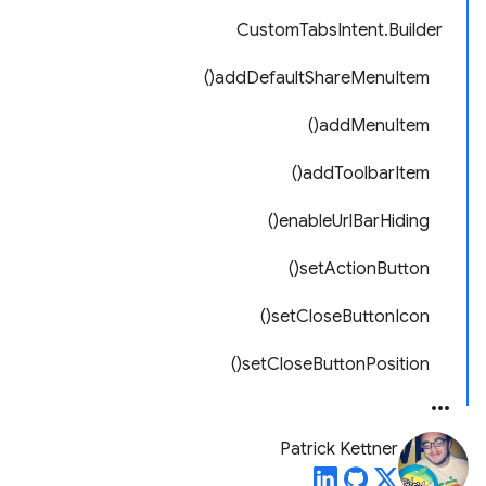
CustomTabsIntent.Builder
addDefaultShareMenuItem()
addMenuItem()
addToolbarItem()
enableUrlBarHiding()
setActionButton()
setCloseButtonIcon()
setCloseButtonPosition()
Patrick Kettner