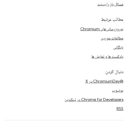
مسائل باز را ببینید
مطالب مرتبط
به‌روزرسانی‌های Chromium
مطالعات موردی
بایگانی
پادکست ها و نمایش ها
دنبال کردن
@ChromiumDev در X
یوتیوب
Chrome for Developers در لینکدین
RSS