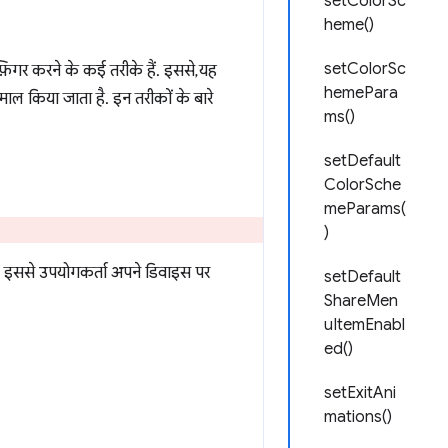
setColorSc
heme()
setColorSc
िगर करने के कई तरीके हैं. इससे, यह
hemePara
माल किया जाता है. इन तरीकों के बारे
ms()
setDefault
ColorSche
meParams(
)
है. इससे उपयोगकर्ता अपने डिवाइस पर
setDefault
ShareMen
uItemEnabl
ed()
setExitAni
mations()