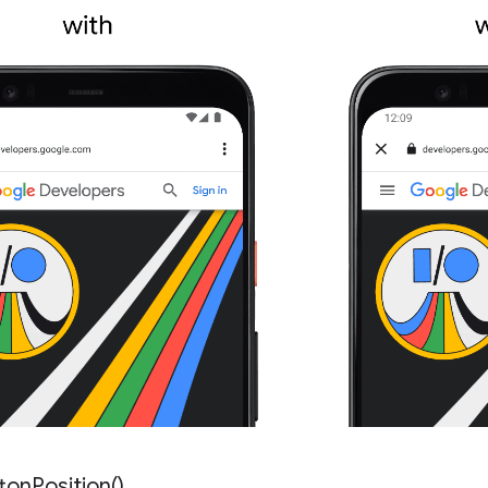
ton
Position(
)