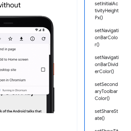
setInitialAc
tivityHeight
Px()
setNavigati
onBarColo
r()
setNavigati
onBarDivid
erColor()
setSecond
aryToolbar
Color()
setShareSt
ate()