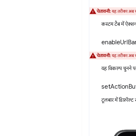
चेतावनी:
यह तरीका अब क
कस्टम टैब में ऐक्श
enable
Url
Ba
चेतावनी:
यह तरीका अब क
यह विकल्प चुनने पर
set
Action
Bu
टूलबार में डिफ़ॉल्