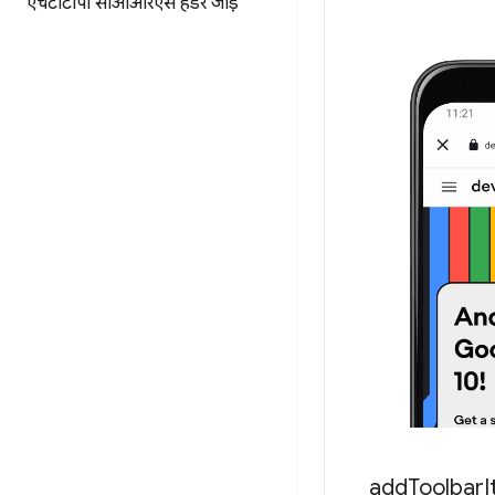
एचटीटीपी सीओआरएस हेडर जोड़ें
add
Toolbar
I