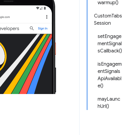
warmup()
CustomTabs
Session
setEngage
mentSignal
sCallback()
isEngagem
entSignals
ApiAvailabl
e()
mayLaunc
hUrl()