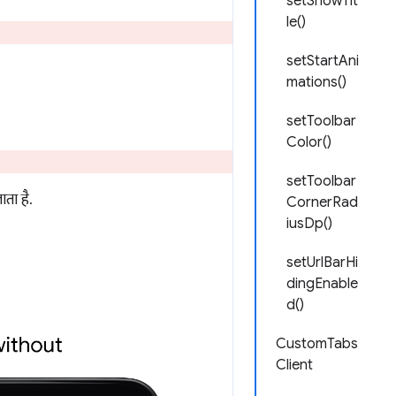
setShowTit
le()
setStartAni
mations()
setToolbar
Color()
setToolbar
ता है.
CornerRad
iusDp()
setUrlBarHi
dingEnable
d()
CustomTabs
Client