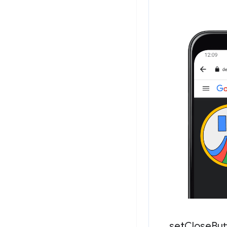
set
Close
But