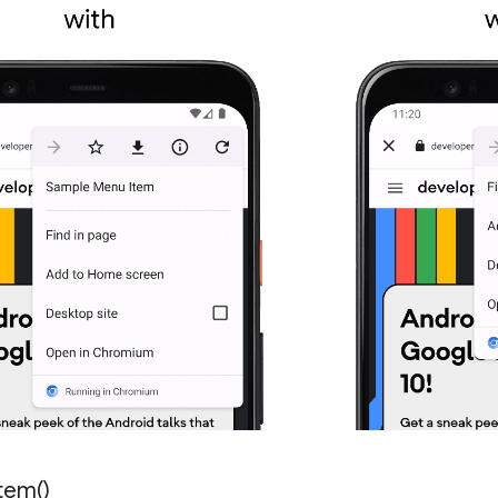
tem(
)