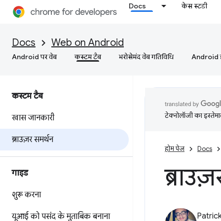
Docs
केस स्टडी
Docs
Web on Android
Android पर वेब
कस्‍टम टैब
भरोसेमंद वेब गतिविधि
Android इं
कस्‍टम टैब
टेक्नोलॉजी का इस्तेमाल
खास जानकारी
ब्राउज़र समर्थन
होम पेज
Docs
ब्राउज
गाइड
शुरू करना
Patric
यूआई को पसंद के मुताबिक बनाना