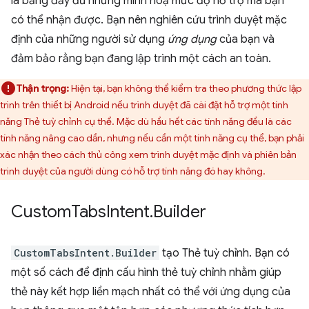
là bảng đầy đủ nhưng minh hoạ mức độ hỗ trợ mà bạn
có thể nhận được. Bạn nên nghiên cứu trình duyệt mặc
định của những người sử dụng
ứng dụng
của bạn và
đảm bảo rằng bạn đang lập trình một cách an toàn.
Thận trọng:
Hiện tại, bạn không thể kiểm tra theo phương thức lập
trình trên thiết bị Android nếu trình duyệt đã cài đặt hỗ trợ một tính
năng Thẻ tuỳ chỉnh cụ thể. Mặc dù hầu hết các tính năng đều là các
tính năng nâng cao dần, nhưng nếu cần một tính năng cụ thể, bạn phải
xác nhận theo cách thủ công xem trình duyệt mặc định và phiên bản
trình duyệt của người dùng có hỗ trợ tính năng đó hay không.
Custom
Tabs
Intent
.
Builder
CustomTabsIntent.Builder
tạo Thẻ tuỳ chỉnh. Bạn có
một số cách để định cấu hình thẻ tuỳ chỉnh nhằm giúp
thẻ này kết hợp liền mạch nhất có thể với ứng dụng của