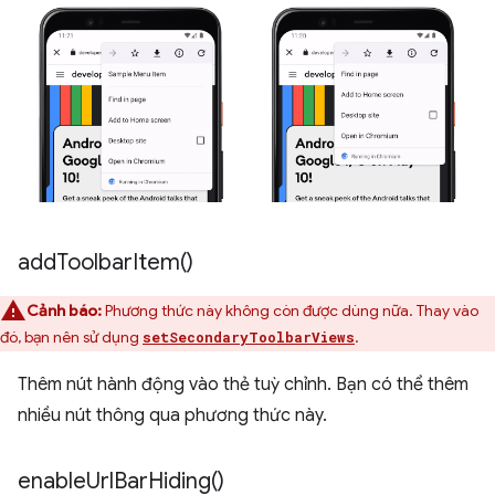
add
Toolbar
Item(
)
Cảnh báo:
Phương thức này không còn được dùng nữa. Thay vào
đó, bạn nên sử dụng
.
setSecondaryToolbarViews
Thêm nút hành động vào thẻ tuỳ chỉnh. Bạn có thể thêm
nhiều nút thông qua phương thức này.
enable
Url
Bar
Hiding(
)