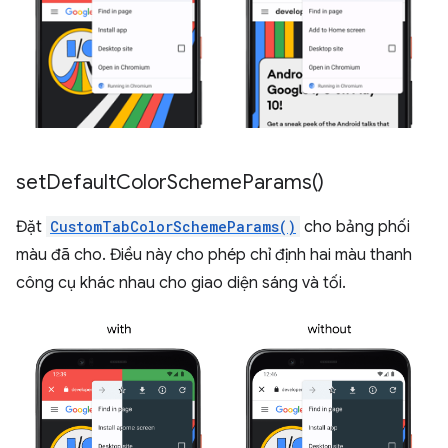
set
Default
Color
Scheme
Params(
)
Đặt
CustomTabColorSchemeParams()
cho bảng phối
màu đã cho. Điều này cho phép chỉ định hai màu thanh
công cụ khác nhau cho giao diện sáng và tối.