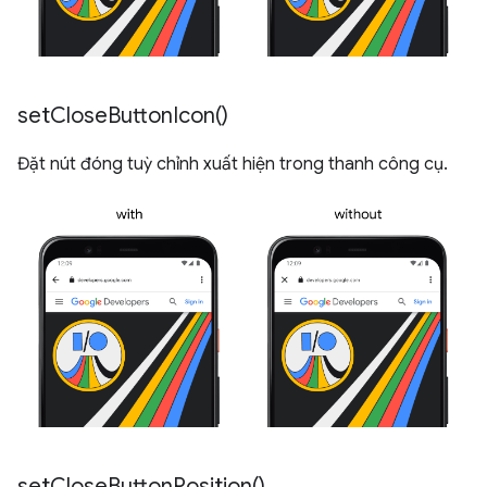
set
Close
Button
Icon(
)
Đặt nút đóng tuỳ chỉnh xuất hiện trong thanh công cụ.
set
Close
Button
Position(
)