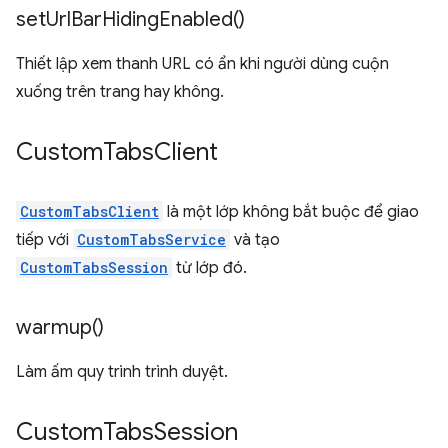
set
Url
Bar
Hiding
Enabled(
)
Thiết lập xem thanh URL có ẩn khi người dùng cuộn
xuống trên trang hay không.
Custom
Tabs
Client
CustomTabsClient
là một lớp không bắt buộc để giao
tiếp với
CustomTabsService
và tạo
CustomTabsSession
từ lớp đó.
warmup(
)
Làm ấm quy trình trình duyệt.
Custom
Tabs
Session