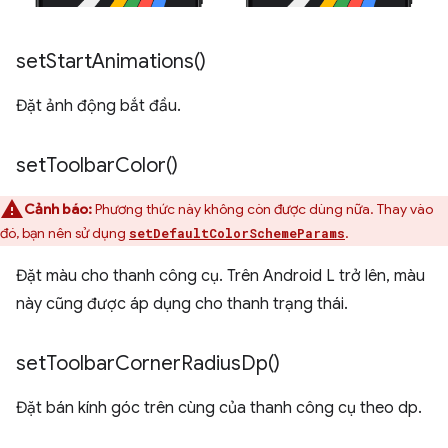
set
Start
Animations(
)
Đặt ảnh động bắt đầu.
set
Toolbar
Color(
)
Cảnh báo:
Phương thức này không còn được dùng nữa. Thay vào
đó, bạn nên sử dụng
.
setDefaultColorSchemeParams
Đặt màu cho thanh công cụ. Trên Android L trở lên, màu
này cũng được áp dụng cho thanh trạng thái.
set
Toolbar
Corner
Radius
Dp(
)
Đặt bán kính góc trên cùng của thanh công cụ theo dp.