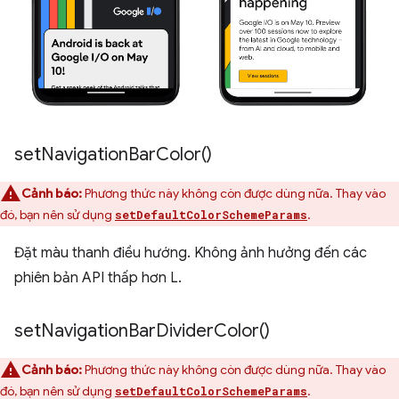
set
Navigation
Bar
Color(
)
Cảnh báo:
Phương thức này không còn được dùng nữa. Thay vào
đó, bạn nên sử dụng
.
setDefaultColorSchemeParams
Đặt màu thanh điều hướng. Không ảnh hưởng đến các
phiên bản API thấp hơn L.
set
Navigation
Bar
Divider
Color(
)
Cảnh báo:
Phương thức này không còn được dùng nữa. Thay vào
đó, bạn nên sử dụng
.
setDefaultColorSchemeParams