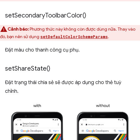
set
Secondary
Toolbar
Color(
)
Cảnh báo:
Phương thức này không còn được dùng nữa. Thay vào
đó, bạn nên sử dụng
.
setDefaultColorSchemeParams
Đặt màu cho thanh công cụ phụ.
set
Share
State(
)
Đặt trạng thái chia sẻ sẽ được áp dụng cho thẻ tuỳ
chỉnh.