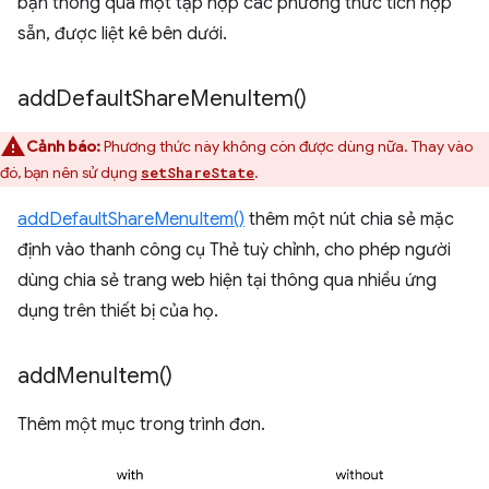
bạn thông qua một tập hợp các phương thức tích hợp
sẵn, được liệt kê bên dưới.
add
Default
Share
Menu
Item(
)
Cảnh báo:
Phương thức này không còn được dùng nữa. Thay vào
đó, bạn nên sử dụng
.
setShareState
addDefaultShareMenuItem()
thêm một nút chia sẻ mặc
định vào thanh công cụ Thẻ tuỳ chỉnh, cho phép người
dùng chia sẻ trang web hiện tại thông qua nhiều ứng
dụng trên thiết bị của họ.
add
Menu
Item(
)
Thêm một mục trong trình đơn.