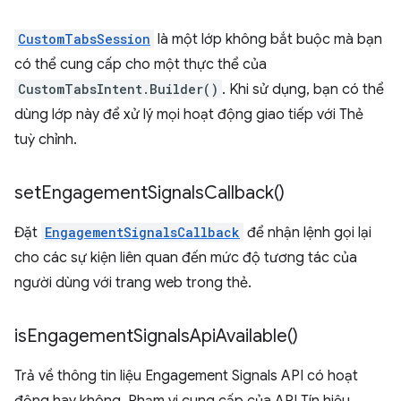
CustomTabsSession
là một lớp không bắt buộc mà bạn
có thể cung cấp cho một thực thể của
CustomTabsIntent.Builder()
. Khi sử dụng, bạn có thể
dùng lớp này để xử lý mọi hoạt động giao tiếp với Thẻ
tuỳ chỉnh.
set
Engagement
Signals
Callback(
)
Đặt
EngagementSignalsCallback
để nhận lệnh gọi lại
cho các sự kiện liên quan đến mức độ tương tác của
người dùng với trang web trong thẻ.
is
Engagement
Signals
Api
Available(
)
Trả về thông tin liệu Engagement Signals API có hoạt