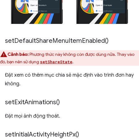
set
Default
Share
Menu
Item
Enabled(
)
Cảnh báo:
Phương thức này không còn được dùng nữa. Thay vào
đó, bạn nên sử dụng
.
setShareState
Đặt xem có thêm mục chia sẻ mặc định vào trình đơn hay
không.
set
Exit
Animations(
)
Đặt mọi ảnh động thoát.
set
Initial
Activity
Height
Px(
)