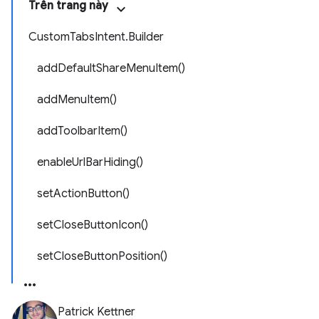
Trên trang này
CustomTabsIntent.Builder
addDefaultShareMenuItem()
addMenuItem()
addToolbarItem()
enableUrlBarHiding()
setActionButton()
setCloseButtonIcon()
setCloseButtonPosition()
Patrick Kettner