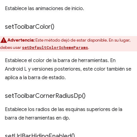
Establece las animaciones de inicio.
set
Toolbar
Color(
)
Advertencia:
Este método dejó de estar disponible. En su lugar,
debes usar
.
setDefaultColorSchemeParams
Establece el color de la barra de herramientas. En
Android L y versiones posteriores, este color también se
aplica a la barra de estado.
set
Toolbar
Corner
Radius
Dp(
)
Establece los radios de las esquinas superiores de la
barra de herramientas en dp.
set
Url
Bar
Hiding
Enabled(
)