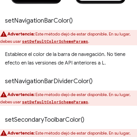
set
Navigation
Bar
Color(
)
Advertencia:
Este método dejó de estar disponible. En su lugar,
debes usar
.
setDefaultColorSchemeParams
Establece el color de la barra de navegación. No tiene
efecto en las versiones de API anteriores a L.
set
Navigation
Bar
Divider
Color(
)
Advertencia:
Este método dejó de estar disponible. En su lugar,
debes usar
.
setDefaultColorSchemeParams
set
Secondary
Toolbar
Color(
)
Advertencia:
Este método dejó de estar disponible. En su lugar,