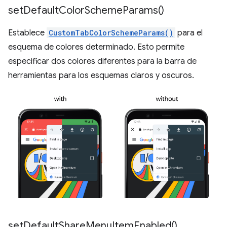
set
Default
Color
Scheme
Params(
)
Establece
CustomTabColorSchemeParams()
para el
esquema de colores determinado. Esto permite
especificar dos colores diferentes para la barra de
herramientas para los esquemas claros y oscuros.
set
Default
Share
Menu
Item
Enabled(
)