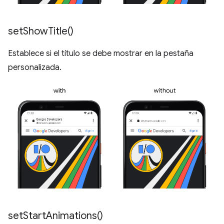
set
Show
Title(
)
Establece si el título se debe mostrar en la pestaña
personalizada.
set
Start
Animations(
)