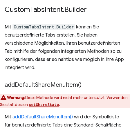
Custom
Tabs
Intent
.
Builder
Mit
CustomTabsIntent.Builder
können Sie
benutzerdefinierte Tabs erstellen. Sie haben
verschiedene Möglichkeiten, Ihren benutzerdefinierten
Tab mithilfe der folgenden integrierten Methoden so zu
konfigurieren, dass er so nahtlos wie möglich in Ihre App
integriert wird.
add
Default
Share
Menu
Item(
)
Warnung
:Diese Methode wird nicht mehr unterstützt. Verwenden
Sie stattdessen
.
setShareState
Mit
addDefaultShareMenuItem()
wird der Symbolleiste
für benutzerdefinierte Tabs eine Standard-Schaltfläche