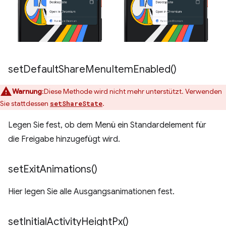
set
Default
Share
Menu
Item
Enabled(
)
Warnung
:Diese Methode wird nicht mehr unterstützt. Verwenden
Sie stattdessen
.
setShareState
Legen Sie fest, ob dem Menü ein Standardelement für
die Freigabe hinzugefügt wird.
set
Exit
Animations(
)
Hier legen Sie alle Ausgangsanimationen fest.
set
Initial
Activity
Height
Px(
)