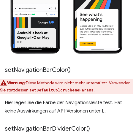
set
Navigation
Bar
Color(
)
Warnung
:Diese Methode wird nicht mehr unterstützt. Verwenden
Sie stattdessen
.
setDefaultColorSchemeParams
Hier legen Sie die Farbe der Navigationsleiste fest. Hat
keine Auswirkungen auf API-Versionen unter L.
set
Navigation
Bar
Divider
Color(
)