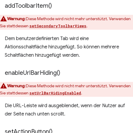
add
Toolbar
Item(
)
Warnung
:Diese Methode wird nicht mehr unterstützt. Verwenden
Sie stattdessen
.
setSecondaryToolbarViews
Dem benutzerdefinierten Tab wird eine
Aktionsschaltfläche hinzugefügt. So können mehrere
Schaltflächen hinzugefügt werden.
enable
Url
Bar
Hiding(
)
Warnung
:Diese Methode wird nicht mehr unterstützt. Verwenden
Sie stattdessen
.
setUrlBarHidingEnabled
Die URL-Leiste wird ausgeblendet, wenn der Nutzer auf
der Seite nach unten scrollt.
set
Action
Button(
)