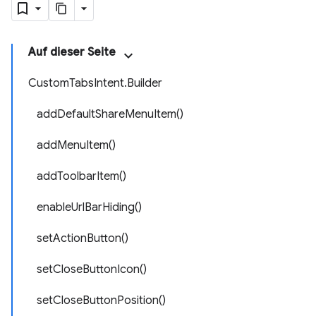
Auf dieser Seite
CustomTabsIntent.Builder
addDefaultShareMenuItem()
addMenuItem()
addToolbarItem()
enableUrlBarHiding()
setActionButton()
setCloseButtonIcon()
setCloseButtonPosition()