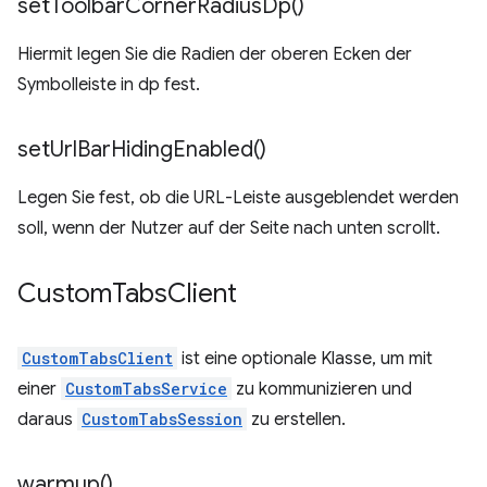
set
Toolbar
Corner
Radius
Dp(
)
Hiermit legen Sie die Radien der oberen Ecken der
Symbolleiste in dp fest.
set
Url
Bar
Hiding
Enabled(
)
Legen Sie fest, ob die URL-Leiste ausgeblendet werden
soll, wenn der Nutzer auf der Seite nach unten scrollt.
Custom
Tabs
Client
CustomTabsClient
ist eine optionale Klasse, um mit
einer
CustomTabsService
zu kommunizieren und
daraus
CustomTabsSession
zu erstellen.
warmup(
)