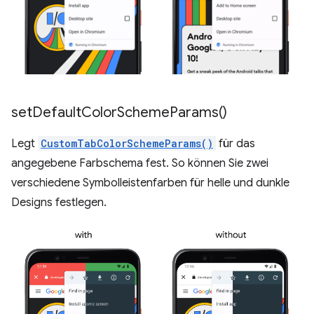
set
Default
Color
Scheme
Params(
)
Legt
CustomTabColorSchemeParams()
für das
angegebene Farbschema fest. So können Sie zwei
verschiedene Symbolleistenfarben für helle und dunkle
Designs festlegen.