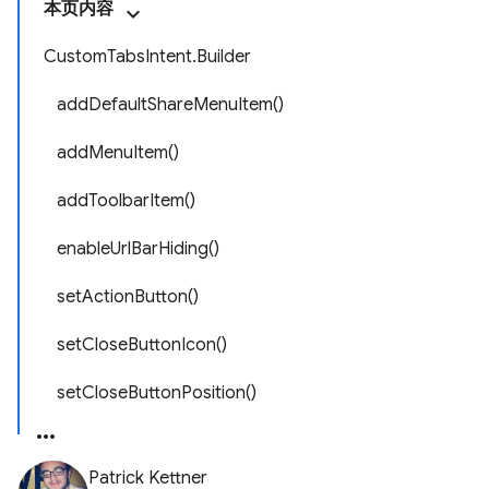
本页内容
CustomTabsIntent.Builder
addDefaultShareMenuItem()
addMenuItem()
addToolbarItem()
enableUrlBarHiding()
setActionButton()
setCloseButtonIcon()
setCloseButtonPosition()
Patrick Kettner