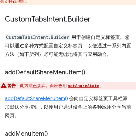
否支持该功能。
Custom
Tabs
Intent
.
Builder
CustomTabsIntent.Builder
用于创建自定义标签页。您
可以通过多种方式配置自定义标签页，以便通过一系列内置
方法（如下所列）尽可能无缝地将其与应用融合。
add
Default
Share
Menu
Item(
)
警告
：此方法已废弃。而应改用
。
setShareState
addDefaultShareMenuItem()
会向自定义标签页工具栏添
加默认分享按钮，以便用户通过设备上的各种应用分享当前
网页。
add
Menu
Item(
)