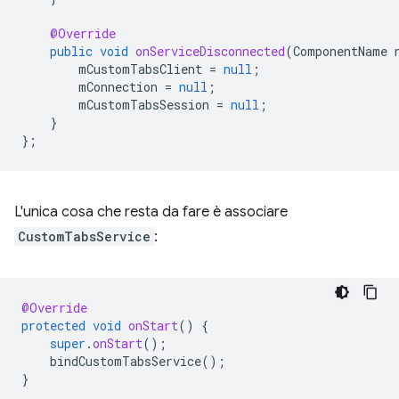
@Override
public
void
onServiceDisconnected
(
ComponentName
mCustomTabsClient
=
null
;
mConnection
=
null
;
mCustomTabsSession
=
null
;
}
};
L'unica cosa che resta da fare è associare
CustomTabsService
:
@Override
protected
void
onStart
()
{
super
.
onStart
();
bindCustomTabsService
();
}