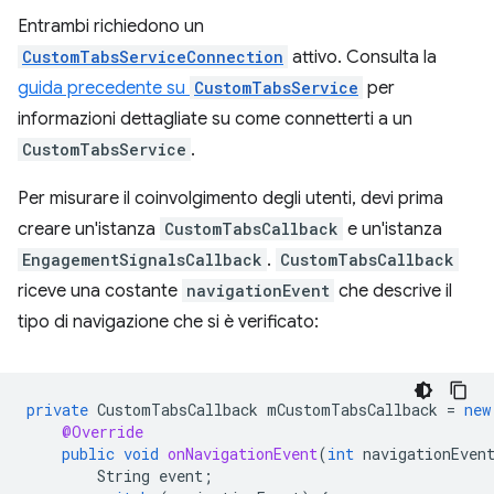
Entrambi richiedono un
CustomTabsServiceConnection
attivo. Consulta la
guida precedente su
CustomTabsService
per
informazioni dettagliate su come connetterti a un
CustomTabsService
.
Per misurare il coinvolgimento degli utenti, devi prima
creare un'istanza
CustomTabsCallback
e un'istanza
EngagementSignalsCallback
.
CustomTabsCallback
riceve una costante
navigationEvent
che descrive il
tipo di navigazione che si è verificato:
private
CustomTabsCallback
mCustomTabsCallback
=
new
@Override
public
void
onNavigationEvent
(
int
navigationEven
String
event
;