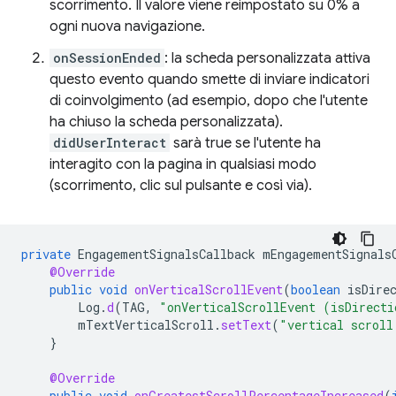
scorrimento. Il valore viene reimpostato su 0% a
ogni nuova navigazione.
onSessionEnded
: la scheda personalizzata attiva
questo evento quando smette di inviare indicatori
di coinvolgimento (ad esempio, dopo che l'utente
ha chiuso la scheda personalizzata).
didUserInteract
sarà true se l'utente ha
interagito con la pagina in qualsiasi modo
(scorrimento, clic sul pulsante e così via).
private
EngagementSignalsCallback
mEngagementSignals
@Override
public
void
onVerticalScrollEvent
(
boolean
isDire
Log
.
d
(
TAG
,
"onVerticalScrollEvent (isDirecti
mTextVerticalScroll
.
setText
(
"vertical scroll
}
@Override
public
void
onGreatestScrollPercentageIncreased
(