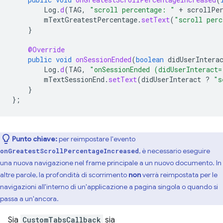
Log
.
d
(
TAG
,
"scroll percentage: "
+
scrollPe
mTextGreatestPercentage
.
setText
(
"scroll perc
}
@Override
public
void
onSessionEnded
(
boolean
didUserIntera
Log
.
d
(
TAG
,
"onSessionEnded (didUserInteract=
mTextSessionEnd
.
setText
(
didUserInteract
?
"s
}
};
Punto chiave:
per reimpostare l'evento
, è necessario eseguire
onGreatestScrollPercentageIncreased
una nuova navigazione nel frame principale a un nuovo documento. In
altre parole, la profondità di scorrimento
non
verrà reimpostata per le
navigazioni all'interno di un'applicazione a pagina singola o quando si
passa a un'ancora.
Sia
CustomTabsCallback
sia