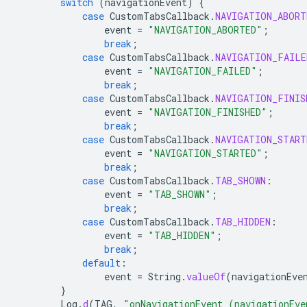
switch
(
navigationEvent
)
{
case
CustomTabsCallback
.
NAVIGATION_ABORT
event
=
"NAVIGATION_ABORTED"
;
break
;
case
CustomTabsCallback
.
NAVIGATION_FAILE
event
=
"NAVIGATION_FAILED"
;
break
;
case
CustomTabsCallback
.
NAVIGATION_FINIS
event
=
"NAVIGATION_FINISHED"
;
break
;
case
CustomTabsCallback
.
NAVIGATION_START
event
=
"NAVIGATION_STARTED"
;
break
;
case
CustomTabsCallback
.
TAB_SHOWN
:
event
=
"TAB_SHOWN"
;
break
;
case
CustomTabsCallback
.
TAB_HIDDEN
:
event
=
"TAB_HIDDEN"
;
break
;
default
:
event
=
String
.
valueOf
(
navigationEve
}
Log
.
d
(
TAG
,
"onNavigationEvent (navigationEve