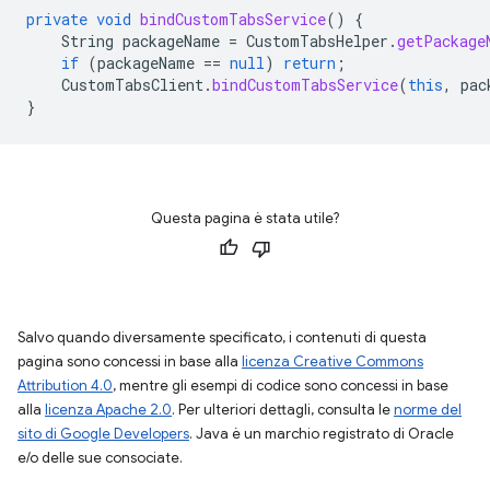
private
void
bindCustomTabsService
()
{
String
packageName
=
CustomTabsHelper
.
getPackage
if
(
packageName
==
null
)
return
;
CustomTabsClient
.
bindCustomTabsService
(
this
,
pac
}
Questa pagina è stata utile?
Salvo quando diversamente specificato, i contenuti di questa
pagina sono concessi in base alla
licenza Creative Commons
Attribution 4.0
, mentre gli esempi di codice sono concessi in base
alla
licenza Apache 2.0
. Per ulteriori dettagli, consulta le
norme del
sito di Google Developers
. Java è un marchio registrato di Oracle
e/o delle sue consociate.