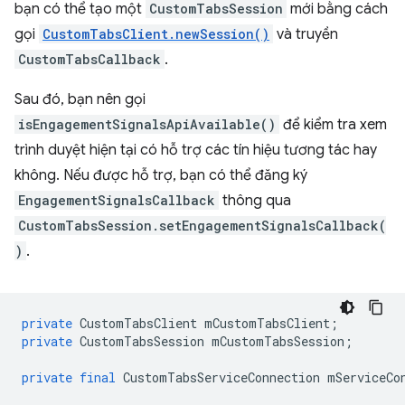
bạn có thể tạo một
CustomTabsSession
mới bằng cách
gọi
CustomTabsClient.newSession()
và truyền
CustomTabsCallback
.
Sau đó, bạn nên gọi
isEngagementSignalsApiAvailable()
để kiểm tra xem
trình duyệt hiện tại có hỗ trợ các tín hiệu tương tác hay
không. Nếu được hỗ trợ, bạn có thể đăng ký
EngagementSignalsCallback
thông qua
CustomTabsSession.setEngagementSignalsCallback(
)
.
private
CustomTabsClient
mCustomTabsClient
;
private
CustomTabsSession
mCustomTabsSession
;
private
final
CustomTabsServiceConnection
mServiceCo