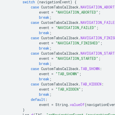
switch
(
navigationEvent
)
{
case
CustomTabsCallback
.
NAVIGATION_ABORT
event
=
"NAVIGATION_ABORTED"
;
break
;
case
CustomTabsCallback
.
NAVIGATION_FAILE
event
=
"NAVIGATION_FAILED"
;
break
;
case
CustomTabsCallback
.
NAVIGATION_FINIS
event
=
"NAVIGATION_FINISHED"
;
break
;
case
CustomTabsCallback
.
NAVIGATION_START
event
=
"NAVIGATION_STARTED"
;
break
;
case
CustomTabsCallback
.
TAB_SHOWN
:
event
=
"TAB_SHOWN"
;
break
;
case
CustomTabsCallback
.
TAB_HIDDEN
:
event
=
"TAB_HIDDEN"
;
break
;
default
:
event
=
String
.
valueOf
(
navigationEve
}
Log
.
d
(
TAG
,
"onNavigationEvent (navigationEve