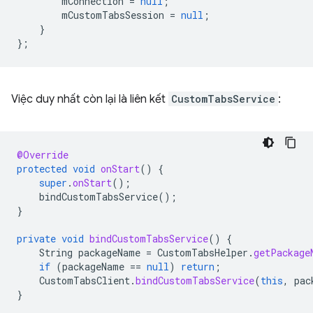
mConnection
=
null
;
mCustomTabsSession
=
null
;
}
};
Việc duy nhất còn lại là liên kết
CustomTabsService
:
@Override
protected
void
onStart
()
{
super
.
onStart
();
bindCustomTabsService
();
}
private
void
bindCustomTabsService
()
{
String
packageName
=
CustomTabsHelper
.
getPackage
if
(
packageName
==
null
)
return
;
CustomTabsClient
.
bindCustomTabsService
(
this
,
pac
}