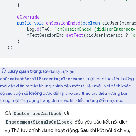
}
@Override
public
void
onSessionEnded
(
boolean
didUserIntera
Log
.
d
(
TAG
,
"onSessionEnded (didUserInteract=
mTextSessionEnd
.
setText
(
didUserInteract
?
"s
}
};
Lưu ý quan trọng:
Để đặt lại sự kiện
, một thao tác điều hướng
onGreatestScrollPercentageIncreased
mới cần diễn ra trên khung chính đến một tài liệu mới. Nói cách khác,
độ sâu cuộn sẽ
không
được đặt lại cho các thao tác điều hướng bên
trong một ứng dụng trang đơn hoặc khi điều hướng đến một neo.
Cả
CustomTabsCallback
và
EngagementSignalsCallback
đều yêu cầu kết nối dịch
vụ Thẻ tuỳ chỉnh đang hoạt động. Sau khi kết nối dịch vụ,