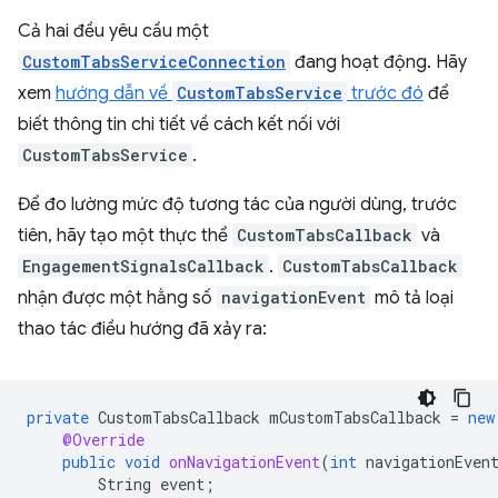
Cả hai đều yêu cầu một
CustomTabsServiceConnection
đang hoạt động. Hãy
xem
hướng dẫn về
CustomTabsService
trước đó
để
biết thông tin chi tiết về cách kết nối với
CustomTabsService
.
Để đo lường mức độ tương tác của người dùng, trước
tiên, hãy tạo một thực thể
CustomTabsCallback
và
EngagementSignalsCallback
.
CustomTabsCallback
nhận được một hằng số
navigationEvent
mô tả loại
thao tác điều hướng đã xảy ra:
private
CustomTabsCallback
mCustomTabsCallback
=
new
@Override
public
void
onNavigationEvent
(
int
navigationEven
String
event
;