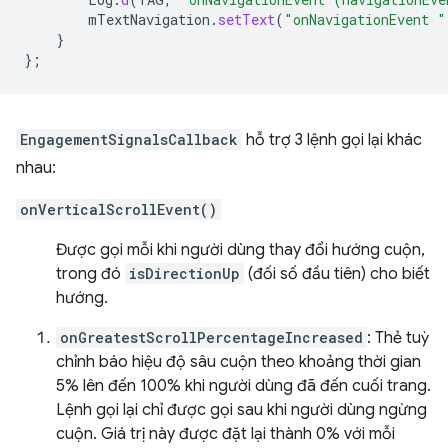
mTextNavigation
.
setText
(
"onNavigationEvent "
}
};
EngagementSignalsCallback
hỗ trợ 3 lệnh gọi lại khác
nhau:
onVerticalScrollEvent()
Được gọi mỗi khi người dùng thay đổi hướng cuộn,
trong đó
isDirectionUp
(đối số đầu tiên) cho biết
hướng.
onGreatestScrollPercentageIncreased
: Thẻ tuỳ
chỉnh báo hiệu độ sâu cuộn theo khoảng thời gian
5% lên đến 100% khi người dùng đã đến cuối trang.
Lệnh gọi lại chỉ được gọi sau khi người dùng ngừng
cuộn. Giá trị này được đặt lại thành 0% với mỗi