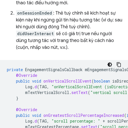
thao tác điều hướng mới.
onSessionEnded
: Thẻ tuỳ chỉnh sẽ kích hoạt sự
kiện này khi ngừng gửi tín hiệu tương tác (ví dụ: sau
khi người dùng đóng Thẻ tuỳ chỉnh).
didUserInteract
sẽ có giá trị true nếu người
dùng tương tác với trang theo bất kỳ cách nào
(cuộn, nhấp vào nút, v.v.).
private
EngagementSignalsCallback
mEngagementSignals
@Override
public
void
onVerticalScrollEvent
(
boolean
isDire
Log
.
d
(
TAG
,
"onVerticalScrollEvent (isDirecti
mTextVerticalScroll
.
setText
(
"vertical scroll
}
@Override
public
void
onGreatestScrollPercentageIncreased
(
Log
.
d
(
TAG
,
"scroll percentage: "
+
scrollPe
mTextGreatestPercentage
.
setText
(
"scroll perc