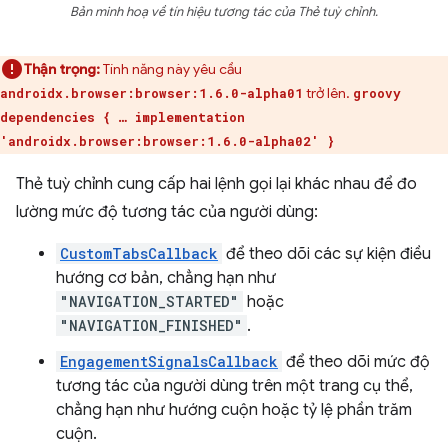
Bản minh hoạ về tín hiệu tương tác của Thẻ tuỳ chỉnh.
Thận trọng:
Tính năng này yêu cầu
trở lên.
androidx.browser:browser:1.6.0-alpha01
groovy
dependencies { … implementation
'androidx.browser:browser:1.6.0-alpha02' }
Thẻ tuỳ chỉnh cung cấp hai lệnh gọi lại khác nhau để đo
lường mức độ tương tác của người dùng:
CustomTabsCallback
để theo dõi các sự kiện điều
hướng cơ bản, chẳng hạn như
"NAVIGATION_STARTED"
hoặc
"NAVIGATION_FINISHED"
.
EngagementSignalsCallback
để theo dõi mức độ
tương tác của người dùng trên một trang cụ thể,
chẳng hạn như hướng cuộn hoặc tỷ lệ phần trăm
cuộn.