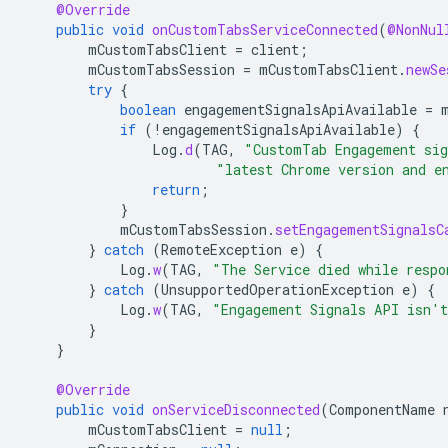
@Override
public
void
onCustomTabsServiceConnected
(
@NonNul
mCustomTabsClient
=
client
;
mCustomTabsSession
=
mCustomTabsClient
.
newSe
try
{
boolean
engagementSignalsApiAvailable
=
if
(
!
engagementSignalsApiAvailable
)
{
Log
.
d
(
TAG
,
"CustomTab Engagement sig
"latest Chrome version and e
return
;
}
mCustomTabsSession
.
setEngagementSignalsC
}
catch
(
RemoteException
e
)
{
Log
.
w
(
TAG
,
"The Service died while respo
}
catch
(
UnsupportedOperationException
e
)
{
Log
.
w
(
TAG
,
"Engagement Signals API isn't
}
}
@Override
public
void
onServiceDisconnected
(
ComponentName
mCustomTabsClient
=
null
;