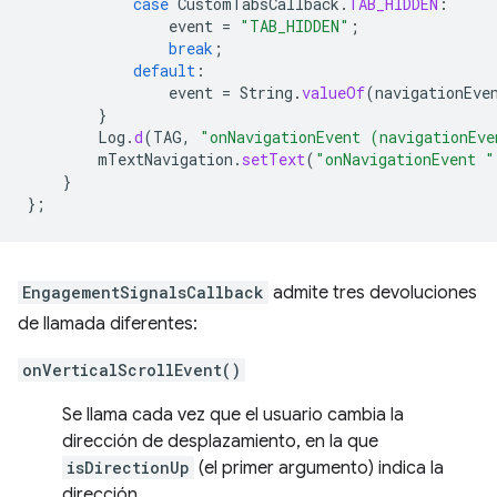
case
CustomTabsCallback
.
TAB_HIDDEN
:
event
=
"TAB_HIDDEN"
;
break
;
default
:
event
=
String
.
valueOf
(
navigationEve
}
Log
.
d
(
TAG
,
"onNavigationEvent (navigationEve
mTextNavigation
.
setText
(
"onNavigationEvent "
}
};
EngagementSignalsCallback
admite tres devoluciones
de llamada diferentes:
onVerticalScrollEvent()
Se llama cada vez que el usuario cambia la
dirección de desplazamiento, en la que
isDirectionUp
(el primer argumento) indica la
dirección.