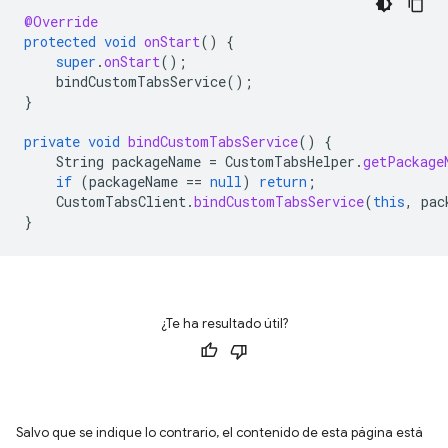
@Override
protected
void
onStart
()
{
super
.
onStart
();
bindCustomTabsService
();
}
private
void
bindCustomTabsService
()
{
String
packageName
=
CustomTabsHelper
.
getPackage
if
(
packageName
==
null
)
return
;
CustomTabsClient
.
bindCustomTabsService
(
this
,
pac
}
¿Te ha resultado útil?
Salvo que se indique lo contrario, el contenido de esta página está