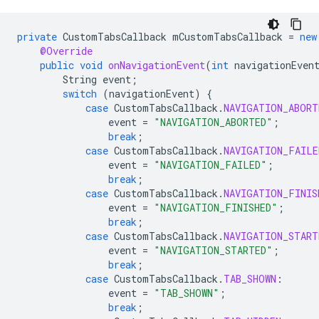
private
CustomTabsCallback
mCustomTabsCallback
=
new
@Override
public
void
onNavigationEvent
(
int
navigationEven
String
event
;
switch
(
navigationEvent
)
{
case
CustomTabsCallback
.
NAVIGATION_ABORT
event
=
"NAVIGATION_ABORTED"
;
break
;
case
CustomTabsCallback
.
NAVIGATION_FAILE
event
=
"NAVIGATION_FAILED"
;
break
;
case
CustomTabsCallback
.
NAVIGATION_FINIS
event
=
"NAVIGATION_FINISHED"
;
break
;
case
CustomTabsCallback
.
NAVIGATION_START
event
=
"NAVIGATION_STARTED"
;
break
;
case
CustomTabsCallback
.
TAB_SHOWN
:
event
=
"TAB_SHOWN"
;
break
;