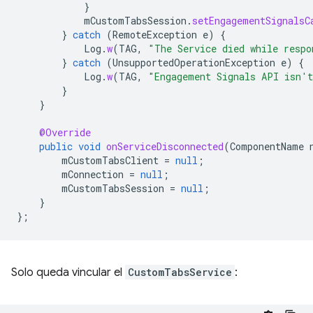
}
mCustomTabsSession
.
setEngagementSignalsC
}
catch
(
RemoteException
e
)
{
Log
.
w
(
TAG
,
"The Service died while respo
}
catch
(
UnsupportedOperationException
e
)
{
Log
.
w
(
TAG
,
"Engagement Signals API isn't
}
}
@Override
public
void
onServiceDisconnected
(
ComponentName
mCustomTabsClient
=
null
;
mConnection
=
null
;
mCustomTabsSession
=
null
;
}
};
Solo queda vincular el
CustomTabsService
: