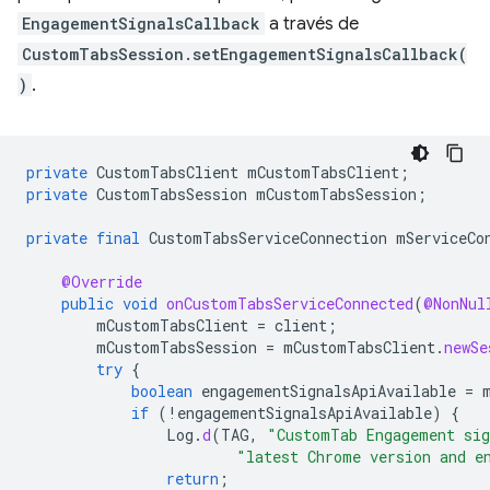
EngagementSignalsCallback
a través de
CustomTabsSession.setEngagementSignalsCallback(
)
.
private
CustomTabsClient
mCustomTabsClient
;
private
CustomTabsSession
mCustomTabsSession
;
private
final
CustomTabsServiceConnection
mServiceCo
@Override
public
void
onCustomTabsServiceConnected
(
@NonNul
mCustomTabsClient
=
client
;
mCustomTabsSession
=
mCustomTabsClient
.
newSe
try
{
boolean
engagementSignalsApiAvailable
=
if
(
!
engagementSignalsApiAvailable
)
{
Log
.
d
(
TAG
,
"CustomTab Engagement sig
"latest Chrome version and e
return
;