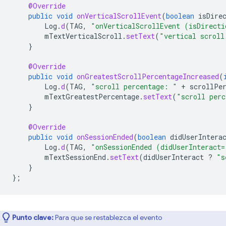
@Override
public
void
onVerticalScrollEvent
(
boolean
isDire
Log
.
d
(
TAG
,
"onVerticalScrollEvent (isDirecti
mTextVerticalScroll
.
setText
(
"vertical scroll
}
@Override
public
void
onGreatestScrollPercentageIncreased
(
Log
.
d
(
TAG
,
"scroll percentage: "
+
scrollPe
mTextGreatestPercentage
.
setText
(
"scroll perc
}
@Override
public
void
onSessionEnded
(
boolean
didUserIntera
Log
.
d
(
TAG
,
"onSessionEnded (didUserInteract=
mTextSessionEnd
.
setText
(
didUserInteract
?
"s
}
};
Punto clave:
Para que se restablezca el evento