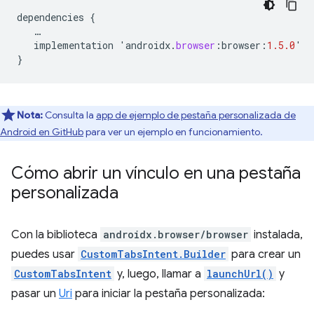
dependencies
{
…
implementation
'
androidx
.
browser
:
browser
:
1.5.0
'
}
Nota:
Consulta la
app de ejemplo de pestaña personalizada de
Android en GitHub
para ver un ejemplo en funcionamiento.
Cómo abrir un vínculo en una pestaña
personalizada
Con la biblioteca
androidx.browser/browser
instalada,
puedes usar
CustomTabsIntent.Builder
para crear un
CustomTabsIntent
y, luego, llamar a
launchUrl()
y
pasar un
Uri
para iniciar la pestaña personalizada: