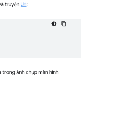
à truyền
Uri
:
ư trong ảnh chụp màn hình