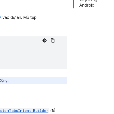
Android
X
vào dự án. Mở tệp
 động.
ustomTabsIntent.Builder
để