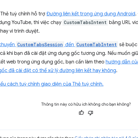
Thẻ tuỳ chỉnh hỗ trợ
Đường liên kết trong ứng dụng Android
.
dụng YouTube, thì việc chạy
CustomTabsIntent
bằng URL vid
ay vì trình duyệt.
chuyển
CustomTabsSession
đến
CustomTabIntent
sẽ buộc 
 cả khi bạn đã cài đặt ứng dụng gốc tương ứng. Nếu muốn giữ
kết web trong ứng dụng gốc, bạn cần làm theo
hướng dẫn của
c đã cài đặt có thể xử lý đường liên kết hay không
.
iểu cách tuỳ chỉnh giao diện của Thẻ tuỳ chỉnh.
Thông tin này có hữu ích không cho bạn không?