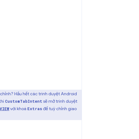
 chỉnh? Hầu hết các trình duyệt Android
thì
sẽ mở trình duyệt
CustomTabIntent
với khoá
để tuỳ chỉnh giao
VIEW
Extras