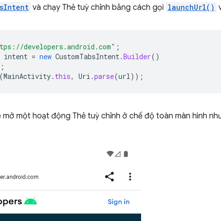
sIntent
và chạy Thẻ tuỳ chỉnh bằng cách gọi
launchUrl()
v
tps://developers.android.com"
;
intent
=
new
CustomTabsIntent
.
Builder
()
;
(
MainActivity
.
this
,
Uri
.
parse
(
url
));
ẽ mở một hoạt động Thẻ tuỳ chỉnh ở chế độ toàn màn hình nh