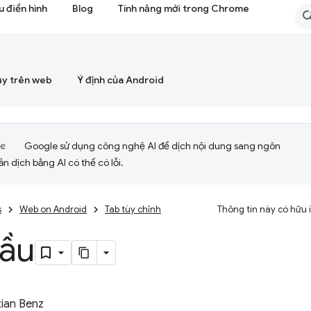
 điển hình
Blog
Tính năng mới trong Chrome
ậy trên web
Ý định của Android
Google sử dụng công nghệ AI để dịch nội dung sang ngôn
ản dịch bằng AI có thể có lỗi.
s
Web on Android
Tab tùy chỉnh
Thông tin này có hữu
đầu
ian Benz