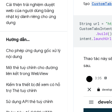
tạo
CustomTab
Cải thiện trải nghiệm duyệt
web của người dùng bằng
nhật ký dành riêng cho ứng
dụng
String
url
=
"ht
CustomTabsIntent
.
build
()
intent
.
launchUrl
Hướng dẫn
.
.
.
Cho phép ứng dụng gốc xử lý
nội dung
Thao tác này s
sau.
Mở thẻ tuỳ chỉnh cho đường
liên kết trong Web
View
Kiểm tra thiết bị để xem có hỗ
trợ Thẻ tuỳ chỉnh
Sử dụng API thẻ tuỳ chỉnh