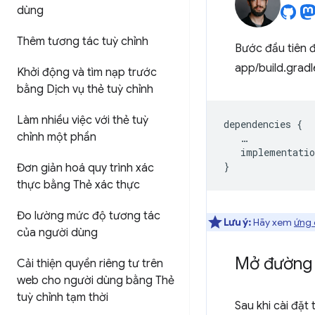
dùng
Thêm tương tác tuỳ chỉnh
Bước đầu tiên đ
app/build.gradl
Khởi động và tìm nạp trước
bằng Dịch vụ thẻ tuỳ chỉnh
Làm nhiều việc với thẻ tuỳ
dependencies
{
chỉnh một phần
…
implementatio
}
Đơn giản hoá quy trình xác
thực bằng Thẻ xác thực
Đo lường mức độ tương tác
Lưu ý:
Hãy xem
ứng 
của người dùng
Mở đường l
Cải thiện quyền riêng tư trên
web cho người dùng bằng Thẻ
tuỳ chỉnh tạm thời
Sau khi cài đặt 