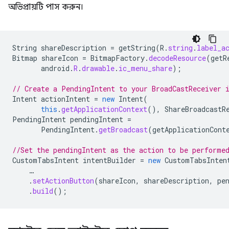
অভিপ্রায়টি পাস করুন।
String
shareDescription
=
getString
(
R
.
string
.
label_a
Bitmap
shareIcon
=
BitmapFactory
.
decodeResource
(
getR
android
.
R
.
drawable
.
ic_menu_share
);
// Create a PendingIntent to your BroadCastReceiver 
Intent
actionIntent
=
new
Intent
(
this
.
getApplicationContext
(),
ShareBroadcastR
PendingIntent
pendingIntent
=
PendingIntent
.
getBroadcast
(
getApplicationCont
//Set the pendingIntent as the action to be performe
CustomTabsIntent
intentBuilder
=
new
CustomTabsInten
…
.
setActionButton
(
shareIcon
,
shareDescription
,
pe
.
build
();