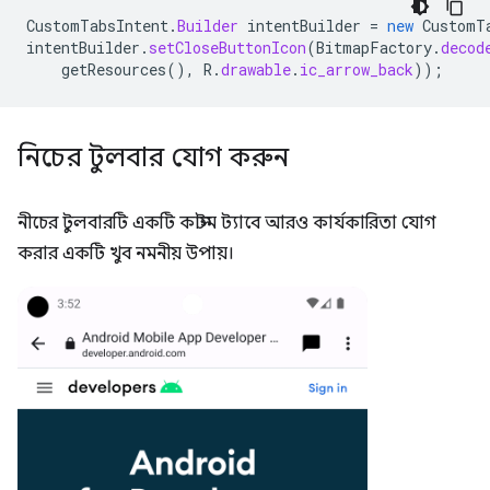
CustomTabsIntent
.
Builder
intentBuilder
=
new
CustomT
intentBuilder
.
setCloseButtonIcon
(
BitmapFactory
.
decod
getResources
(),
R
.
drawable
.
ic_arrow_back
));
নিচের টুলবার যোগ করুন
নীচের টুলবারটি একটি কাস্টম ট্যাবে আরও কার্যকারিতা যোগ
করার একটি খুব নমনীয় উপায়।