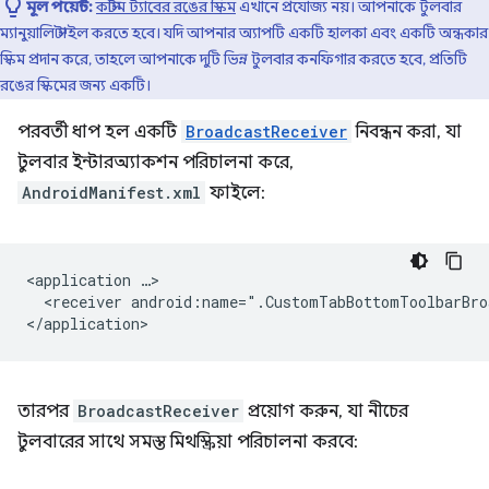
মূল পয়েন্ট:
কাস্টম ট্যাবের রঙের স্কিম
এখানে প্রযোজ্য নয়। আপনাকে টুলবার
ম্যানুয়ালি স্টাইল করতে হবে। যদি আপনার অ্যাপটি একটি হালকা এবং একটি অন্ধকার
স্কিম প্রদান করে, তাহলে আপনাকে দুটি ভিন্ন টুলবার কনফিগার করতে হবে, প্রতিটি
রঙের স্কিমের জন্য একটি।
পরবর্তী ধাপ হল একটি
BroadcastReceiver
নিবন্ধন করা, যা
টুলবার ইন্টারঅ্যাকশন পরিচালনা করে,
AndroidManifest.xml
ফাইলে:
<application
<receiver
android:name=".CustomTabBottomToolbarBro
তারপর
BroadcastReceiver
প্রয়োগ করুন, যা নীচের
টুলবারের সাথে সমস্ত মিথস্ক্রিয়া পরিচালনা করবে: