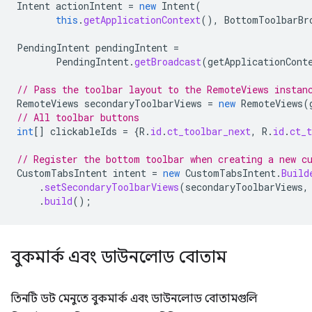
Intent
actionIntent
=
new
Intent
(
this
.
getApplicationContext
(),
BottomToolbarBr
PendingIntent
pendingIntent
=
PendingIntent
.
getBroadcast
(
getApplicationCont
// Pass the toolbar layout to the RemoteViews instan
RemoteViews
secondaryToolbarViews
=
new
RemoteViews
(
// All toolbar buttons
int
[]
clickableIds
=
{
R
.
id
.
ct_toolbar_next
,
R
.
id
.
ct_t
// Register the bottom toolbar when creating a new c
CustomTabsIntent
intent
=
new
CustomTabsIntent
.
Build
.
setSecondaryToolbarViews
(
secondaryToolbarViews
,
.
build
();
বুকমার্ক এবং ডাউনলোড বোতাম
তিনটি ডট মেনুতে বুকমার্ক এবং ডাউনলোড বোতামগুলি