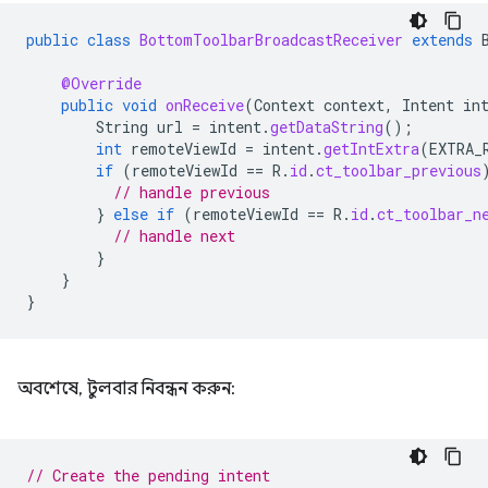
public
class
BottomToolbarBroadcastReceiver
extends
@Override
public
void
onReceive
(
Context
context
,
Intent
in
String
url
=
intent
.
getDataString
();
int
remoteViewId
=
intent
.
getIntExtra
(
EXTRA_
if
(
remoteViewId
==
R
.
id
.
ct_toolbar_previous
// handle previous
}
else
if
(
remoteViewId
==
R
.
id
.
ct_toolbar_n
// handle next
}
}
}
অবশেষে, টুলবার নিবন্ধন করুন:
// Create the pending intent