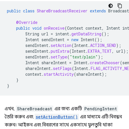
public
class
ShareBroadcastReceiver
extends
Broadcast
@Override
public
void
onReceive
(
Context
context
,
Intent
in
String
url
=
intent
.
getDataString
();
Intent
sendIntent
=
new
Intent
();
sendIntent
.
setAction
(
Intent
.
ACTION_SEND
);
sendIntent
.
putExtra
(
Intent
.
EXTRA_TEXT
,
url
);
sendIntent
.
setType
(
"text/plain"
);
Intent
shareIntent
=
Intent
.
createChooser
(
se
shareIntent
.
setFlags
(
Intent
.
FLAG_ACTIVITY_NE
context
.
startActivity
(
shareIntent
);
}
}
এখন,
ShareBroadcast
এর জন্য একটি
PendingIntent
তৈরি করুন এবং
setActionButton()
এর মাধ্যমে এটি নিবন্ধন
করুন। আইকন এবং বিবরণের সাথে একসাথে মুলতুবি থাকা