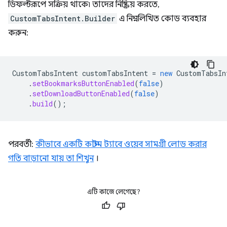
ডিফল্টরূপে সক্রিয় থাকে৷ তাদের নিষ্ক্রিয় করতে,
CustomTabsIntent.Builder
এ নিম্নলিখিত কোড ব্যবহার
করুন:
CustomTabsIntent
customTabsIntent
=
new
CustomTabsIn
.
setBookmarksButtonEnabled
(
false
)
.
setDownloadButtonEnabled
(
false
)
.
build
();
পরবর্তী:
কীভাবে একটি কাস্টম ট্যাবে ওয়েব সামগ্রী লোড করার
গতি বাড়ানো যায় তা শিখুন
।
এটি কাজে লেগেছে?