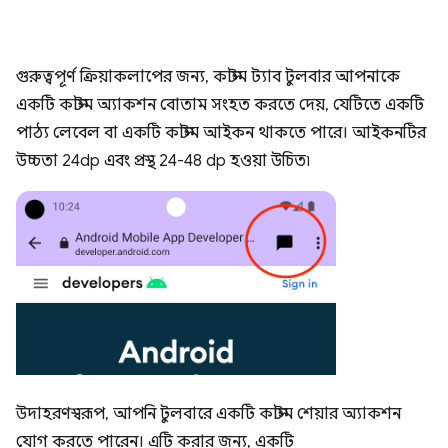
গুরুত্বপূর্ণ ক্রিয়াকলাপের জন্য, কাস্টম ট্যাব টুলবার আপনাকে
একটি কাস্টম অ্যাকশন বোতাম সংহত করতে দেয়, যেটিতে একটি
পাঠ্য লেবেল বা একটি কাস্টম আইকন থাকতে পারে। আইকনটির
উচ্চতা 24dp এবং প্রস্থ 24-48 dp হওয়া উচিত৷
উদাহরণস্বরূপ, আপনি টুলবারে একটি কাস্টম শেয়ার অ্যাকশন
যোগ করতে পারেন। এটি করার জন্য, একটি