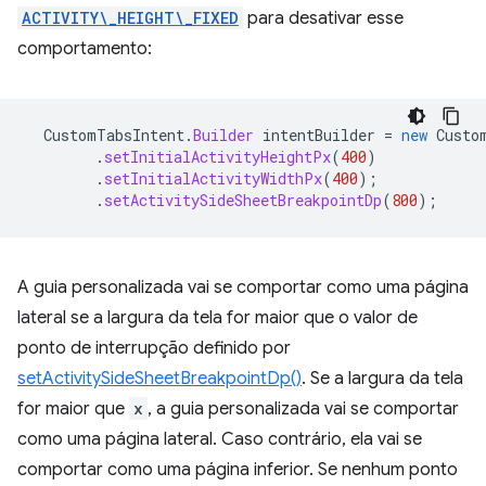
ACTIVITY\_HEIGHT\_FIXED
para desativar esse
comportamento:
CustomTabsIntent
.
Builder
intentBuilder
=
new
Custo
.
setInitialActivityHeightPx
(
400
)
.
setInitialActivityWidthPx
(
400
);
.
setActivitySideSheetBreakpointDp
(
800
);
A guia personalizada vai se comportar como uma página
lateral se a largura da tela for maior que o valor de
ponto de interrupção definido por
setActivitySideSheetBreakpointDp()
. Se a largura da tela
for maior que
x
, a guia personalizada vai se comportar
como uma página lateral. Caso contrário, ela vai se
comportar como uma página inferior. Se nenhum ponto