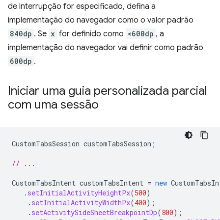
de interrupção for especificado, defina a
implementação do navegador como o valor padrão
840dp
. Se
x
for definido como
<600dp
, a
implementação do navegador vai definir como padrão
600dp
.
Iniciar uma guia personalizada parcial
com uma sessão
CustomTabsSession
customTabsSession
;
// ...
CustomTabsIntent
customTabsIntent
=
new
CustomTabsIn
.
setInitialActivityHeightPx
(
500
)
.
setInitialActivityWidthPx
(
400
);
.
setActivitySideSheetBreakpointDp
(
800
);