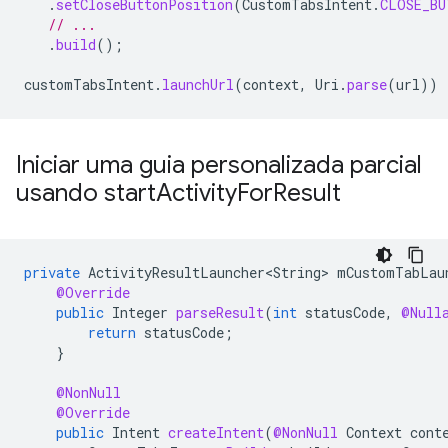
.
setCloseButtonPosition
(
CustomTabsIntent
.
CLOSE_BU
// ...
.
build
();
customTabsIntent
.
launchUrl
(
context
,
Uri
.
parse
(
url
))
Iniciar uma guia personalizada parcial
usando start
Activity
For
Result
private
ActivityResultLauncher<String>
mCustomTabLau
@Override
public
Integer
parseResult
(
int
statusCode
,
@Null
return
statusCode
;
}
@NonNull
@Override
public
Intent
createIntent
(
@NonNull
Context
cont