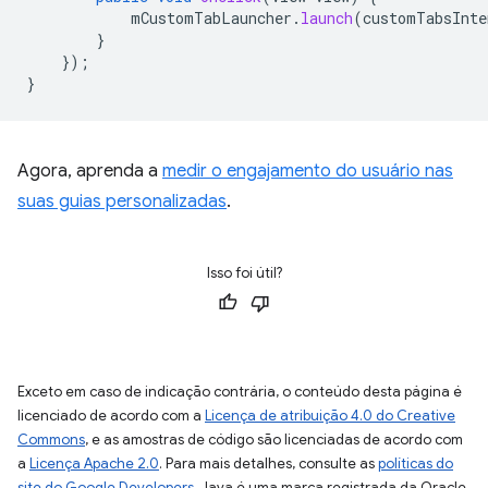
mCustomTabLauncher
.
launch
(
customTabsInte
}
});
}
Agora, aprenda a
medir o engajamento do usuário nas
suas guias personalizadas
.
Isso foi útil?
Exceto em caso de indicação contrária, o conteúdo desta página é
licenciado de acordo com a
Licença de atribuição 4.0 do Creative
Commons
, e as amostras de código são licenciadas de acordo com
a
Licença Apache 2.0
. Para mais detalhes, consulte as
políticas do
site do Google Developers
. Java é uma marca registrada da Oracle