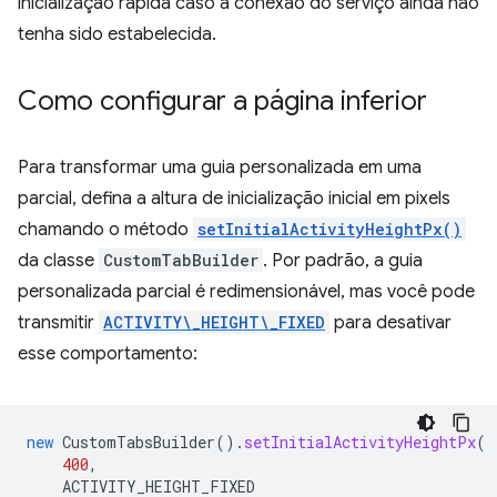
inicialização rápida caso a conexão do serviço ainda não
tenha sido estabelecida.
Como configurar a página inferior
Para transformar uma guia personalizada em uma
parcial, defina a altura de inicialização inicial em pixels
chamando o método
setInitialActivityHeightPx()
da classe
CustomTabBuilder
. Por padrão, a guia
personalizada parcial é redimensionável, mas você pode
transmitir
ACTIVITY\_HEIGHT\_FIXED
para desativar
esse comportamento:
new
CustomTabsBuilder
().
setInitialActivityHeightPx
(
400
,
ACTIVITY_HEIGHT_FIXED