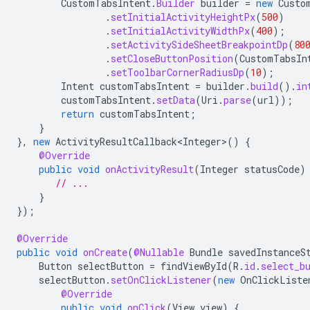
CustomTabsIntent
.
Builder
builder
=
new
Custo
.
setInitialActivityHeightPx
(
500
)
.
setInitialActivityWidthPx
(
400
);
.
setActivitySideSheetBreakpointDp
(
80
.
setCloseButtonPosition
(
CustomTabsIn
.
setToolbarCornerRadiusDp
(
10
);
Intent
customTabsIntent
=
builder
.
build
().
in
customTabsIntent
.
setData
(
Uri
.
parse
(
url
));
return
customTabsIntent
;
}
},
new
ActivityResultCallback<Integer>
()
{
@Override
public
void
onActivityResult
(
Integer
statusCode
)
// ...
}
});
@Override
public
void
onCreate
(
@Nullable
Bundle
savedInstanceS
Button
selectButton
=
findViewById
(
R
.
id
.
select_b
selectButton
.
setOnClickListener
(
new
OnClickListe
@Override
public
void
onClick
(
View
view
)
{